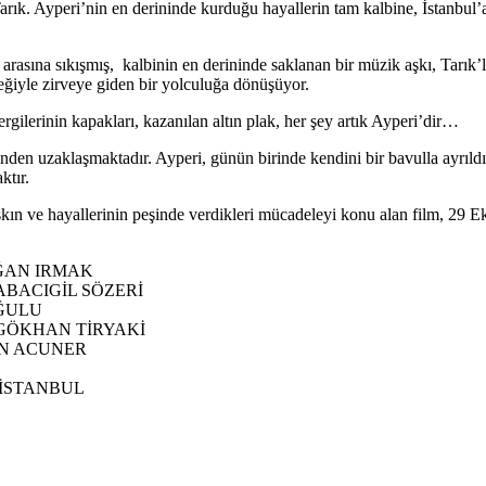
rık. Ayperi’nin en derininde kurduğu hayallerin tam kalbine, İstanbul’
arasına sıkışmış, kalbinin en derininde saklanan bir müzik aşkı, Tarık’la
teğiyle zirveye giden bir yolculuğa dönüşüyor.
rgilerinin kapakları, kazanılan altın plak, her şey artık Ayperi’dir…
inden uzaklaşmaktadır. Ayperi, günün birinde kendini bir bavulla ayrıld
ktır.
aşkın ve hayallerinin peşinde verdikleri mücadeleyi konu alan film, 29 E
AĞAN IRMAK
ABACIGİL SÖZERİ
OĞULU
GÖKHAN TİRYAKİ
İN ACUNER
 İSTANBUL