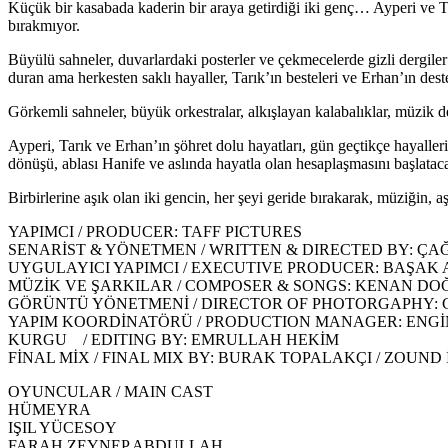
Küçük bir kasabada kaderin bir araya getirdiği iki genç… Ayperi ve Ta
bırakmıyor.
Büyülü sahneler, duvarlardaki posterler ve çekmecelerde gizli dergiler 
duran ama herkesten saklı hayaller, Tarık’ın besteleri ve Erhan’ın des
Görkemli sahneler, büyük orkestralar, alkışlayan kalabalıklar, müzik de
Ayperi, Tarık ve Erhan’ın şöhret dolu hayatları, gün geçtikçe hayaller
dönüşü, ablası Hanife ve aslında hayatla olan hesaplaşmasını başlataca
Birbirlerine aşık olan iki gencin, her şeyi geride bırakarak, müziğin, 
YAPIMCI / PRODUCER: TAFF PICTURES
SENARİST & YÖNETMEN / WRITTEN & DIRECTED BY: Ç
UYGULAYICI YAPIMCI / EXECUTIVE PRODUCER: BAŞAK 
MÜZİK VE ŞARKILAR / COMPOSER & SONGS: KENAN D
GÖRÜNTÜ YÖNETMENİ / DIRECTOR OF PHOTORGAPHY: 
YAPIM KOORDİNATÖRÜ / PRODUCTION MANAGER: ENG
KURGU / EDITING BY: EMRULLAH HEKİM
FİNAL MİX / FINAL MIX BY: BURAK TOPALAKÇI / ZOUND
OYUNCULAR / MAIN CAST
HÜMEYRA
IŞIL YÜCESOY
FARAH ZEYNEP ABDULLAH