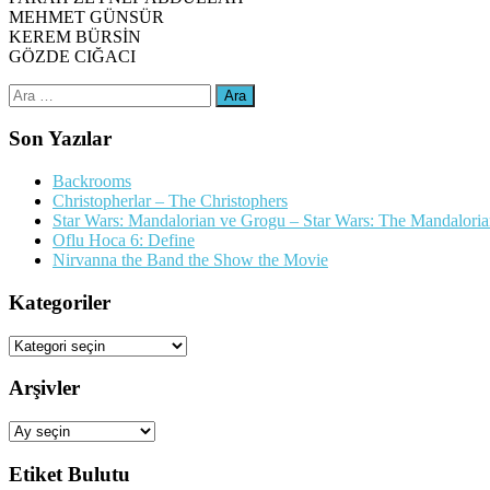
MEHMET GÜNSÜR
KEREM BÜRSİN
GÖZDE CIĞACI
Arama:
Son Yazılar
Backrooms
Christopherlar – The Christophers
Star Wars: Mandalorian ve Grogu – Star Wars: The Mandalori
Oflu Hoca 6: Define
Nirvanna the Band the Show the Movie
Kategoriler
Kategoriler
Arşivler
Arşivler
Etiket Bulutu