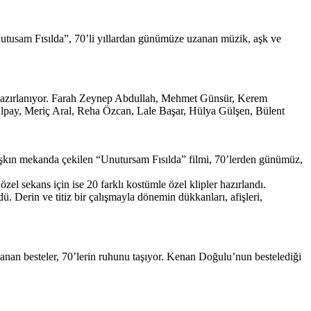
tusam Fısılda”, 70’li yıllardan günümüze uzanan müzik, aşk ve
ye hazırlanıyor. Farah Zeynep Abdullah, Mehmet Günsür, Kerem
Alpay, Meriç Aral, Reha Özcan, Lale Başar, Hülya Gülşen, Bülent
 aşkın mekanda çekilen “Unutursam Fısılda” filmi, 70’lerden günümüz,
zel sekans için ise 20 farklı kostümle özel klipler hazırlandı.
. Derin ve titiz bir çalışmayla dönemin dükkanları, afişleri,
lanan besteler, 70’lerin ruhunu taşıyor. Kenan Doğulu’nun bestelediği