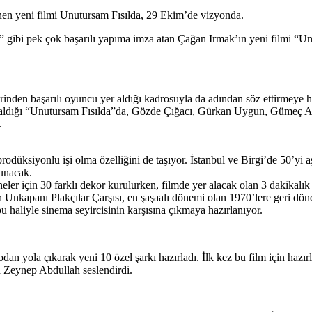
nen yeni filmi Unutursam Fısılda, 29 Ekim’de vizyonda.
bi pek çok başarılı yapıma imza atan Çağan Irmak’ın yeni filmi “Unu
birinden başarılı oyuncu yer aldığı kadrosuyla da adından söz ettirme
rol aldığı “Unutursam Fısılda”da, Gözde Çığacı, Gürkan Uygun, Gümeç 
.
düksiyonlu işi olma özelliğini de taşıyor. İstanbul ve Birgi’de 50’yi
sunacak.
ler için 30 farklı dekor kurulurken, filmde yer alacak olan 3 dakikalık ö
Unkapanı Plakçılar Çarşısı, en şaşaalı dönemi olan 1970’lere geri döndü
bu haliyle sinema seyircisinin karşısına çıkmaya hazırlanıyor.
 yola çıkarak yeni 10 özel şarkı hazırladı. İlk kez bu film için hazır
ah Zeynep Abdullah seslendirdi.