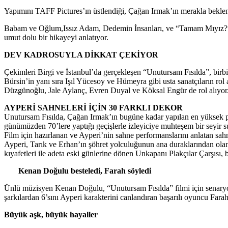
Yapımını TAFF Pictures’ın üstlendiği, Çağan Irmak’ın merakla bekle
Babam ve Oğlum,Issız Adam, Dedemin İnsanları, ve “Tamam Mıyız?” gi
umut dolu bir hikayeyi anlatıyor.
DEV KADROSUYLA DİKKAT ÇEKİYOR
Çekimleri Birgi ve İstanbul’da gerçekleşen “Unutursam Fısılda”, bir
Bürsin’in yanı sıra Işıl Yücesoy ve Hümeyra gibi usta sanatçıların 
Düzgünoğlu, Jale Aylanç, Evren Duyal ve Köksal Engür de rol alıyor
AYPERİ SAHNELERİ İÇİN 30 FARKLI DEKOR
Unutursam Fısılda, Çağan Irmak’ın bugüne kadar yapılan en yüksek pro
günümüzden 70’lere yaptığı geçişlerle izleyiciye muhteşem bir seyir 
Film için hazırlanan ve Ayperi’nin sahne performanslarını anlatan sahne
Ayperi, Tarık ve Erhan’ın şöhret yolculuğunun ana duraklarından olan 
kıyafetleri ile adeta eski günlerine dönen Unkapanı Plakçılar Çarşısı, 
Kenan Doğulu besteledi, Farah söyledi
Ünlü müzisyen Kenan Doğulu, “Unutursam Fısılda” filmi için senaryodan
şarkılardan 6’sını Ayperi karakterini canlandıran başarılı oyuncu Far
Büyük aşk, büyük hayaller