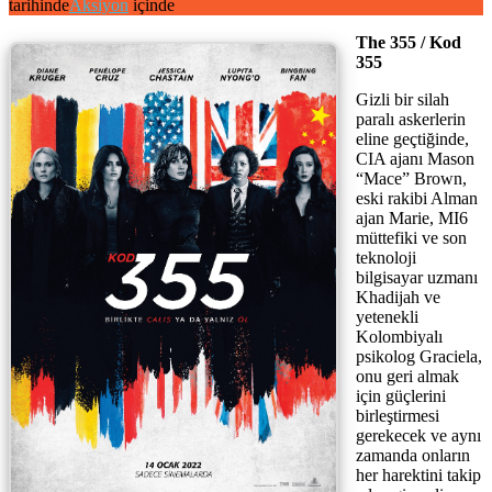
tarihinde
Aksiyon
içinde
The 355 / Kod
355
Gizli bir silah
paralı askerlerin
eline geçtiğinde,
CIA ajanı Mason
“Mace” Brown,
eski rakibi Alman
ajan Marie, MI6
müttefiki ve son
teknoloji
bilgisayar uzmanı
Khadijah ve
yetenekli
Kolombiyalı
psikolog Graciela,
onu geri almak
için güçlerini
birleştirmesi
gerekecek ve aynı
zamanda onların
her harektini takip