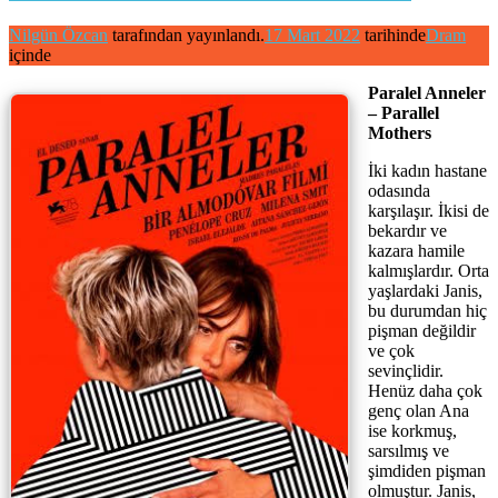
Nilgün Özcan
tarafından yayınlandı.
17 Mart 2022
tarihinde
Dram
içinde
Paralel Anneler
– Parallel
Mothers
İki kadın hastane
odasında
karşılaşır. İkisi de
bekardır ve
kazara hamile
kalmışlardır. Orta
yaşlardaki Janis,
bu durumdan hiç
pişman değildir
ve çok
sevinçlidir.
Henüz daha çok
genç olan Ana
ise korkmuş,
sarsılmış ve
şimdiden pişman
olmuştur. Janis,