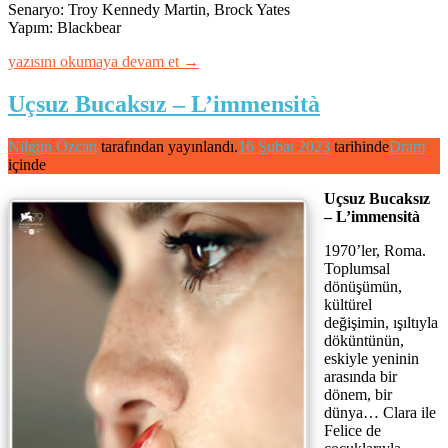
Senaryo: Troy Kennedy Martin, Brock Yates
Yapım: Blackbear
“FERRARI”
yazısını okumaya devam et
→
Uçsuz Bucaksız – L’immensità
Nilgün Özcan
tarafından yayınlandı.
16 Şubat 2023
tarihinde
Dram
içinde
Uçsuz Bucaksız
– L’immensità
1970’ler, Roma.
Toplumsal
dönüşümün,
kültürel
değişimin, ışıltıyla
döküntünün,
eskiyle yeninin
arasında bir
dönem, bir
dünya… Clara ile
Felice de