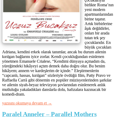
çocuklarıyla
birlikte Roma’nın
yeni modern
apartmanlarından
birine taşınır.
Artık birbirlerine
âşık değildirler,
onları bir arada
tutan tek şey
çocuklarıdır. En
büyük çocukları
Adriana, kendini erkek olarak tanımlar, ancak bu durum ailenin
kırılgan bağlarını iyice zorlar. Kendi çocukluğundan esinlenen
yönetmen Emanuele Crialese, “Kendimi dünyaya açmadım da,
yüreğimdeki hikâyeyi açtım demek daha doğru olur. Bu benim
hikâyem; annem ve kardeşlerim de içinde.” Eleştirmenlerin
“capcanlı, hassas, kırılgan” sözleriyle övdüğü film, Patty Pravo ve
Raffaella Carrà gibi dönemin en popüler müzisyenlerinden şarkılar
ve ailenin siyah-beyaz televizyon şovlarından esinlenerek anlık
mutluluğu yakaladıkları danslarla dolu, hafızalara kazınacak bir
komedi-dram.
“Uçsuz
yazısını okumaya devam et
→
Bucaksız
–
Paralel Anneler – Parallel Mothers
L’immensità”