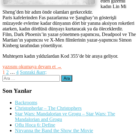
eden gizemli
kadın Lin Mi
Sheng’den bir adım önde olamları gerkecektir.
Paris kafelerinden Fas pazarlarına ve Şanghay’ın gösterişli
müzayede evlerine kadar dünyanın dört bir yanına aksiyon roketleri
atarken, kadın dörtlüsü dünyayı kurtaracak ya da öleceklerdir.
Film, Dark Phoenix’in yazar-yönetmen-yapımcısı, Deadpool ve The
Martian’ın yapımcısı ve X-Men filmlerinin yazar-yapımcısı Simon
Kinberg tarafından yönetiliyor.
Muhteşem kadın yıldızlardan Kod 355’de bir araya geliyor.
“Kod
yazısını okumaya devam et
→
355
Yazı
1
2
…
4
Sonraki &arr;
–
Arama:
dolaşımı
The
355”
Son Yazılar
Backrooms
Christopherlar – The Christophers
Star Wars: Mandalorian ve Grogu – Star Wars: The
Mandalorian and Grogu
Oflu Hoca 6: Define
Nirvanna the Band the Show the Movie