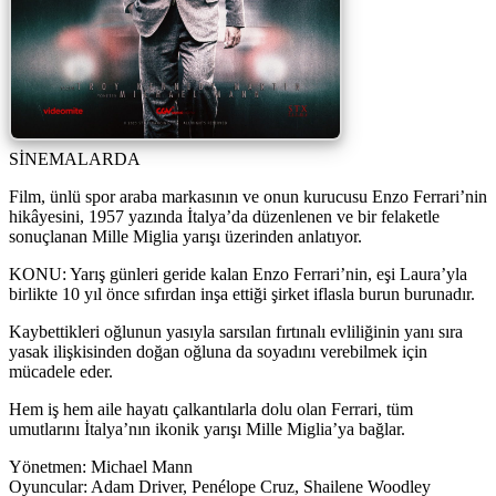
SİNEMALARDA
Film, ünlü spor araba markasının ve onun kurucusu Enzo Ferrari’nin
hikâyesini, 1957 yazında İtalya’da düzenlenen ve bir felaketle
sonuçlanan Mille Miglia yarışı üzerinden anlatıyor.
KONU: Yarış günleri geride kalan Enzo Ferrari’nin, eşi Laura’yla
birlikte 10 yıl önce sıfırdan inşa ettiği şirket iflasla burun burunadır.
Kaybettikleri oğlunun yasıyla sarsılan fırtınalı evliliğinin yanı sıra
yasak ilişkisinden doğan oğluna da soyadını verebilmek için
mücadele eder.
Hem iş hem aile hayatı çalkantılarla dolu olan Ferrari, tüm
umutlarını İtalya’nın ikonik yarışı Mille Miglia’ya bağlar.
Yönetmen: Michael Mann
Oyuncular: Adam Driver, Penélope Cruz, Shailene Woodley