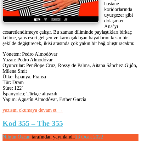
hastane
koridorlarında
uyurgezer gibi
dolaşırken
Ana’yı
cesaretlendirmeye çalışır. Bu zaman diliminde paylaştıkları birkaç
kelime, şans eseri gelişen ve karmaşıklaşan hayatlarını kesin bir
şekilde değiştirecek, ikisi arasında çok yakın bir bağ oluşturacaktır.
Yöneten: Pedro Almodóvar
Yazan: Pedro Almodóvar
Oyuncular: Penélope Cruz, Rossy de Palma, Aitana Sánchez-Gijón,
Milena Smit
Ülke: İspanya, Fransa
Tür: Dram
Süre: 122′
İspanyolca; Türkçe altyazılı
Yapım: Agustín Almodóvar, Esther García
“Paralel
yazısını okumaya devam et
→
Anneler
–
Kod 355 – The 355
Parallel
Mothers”
Nilgün Özcan
tarafından yayınlandı.
13 Ocak 2022