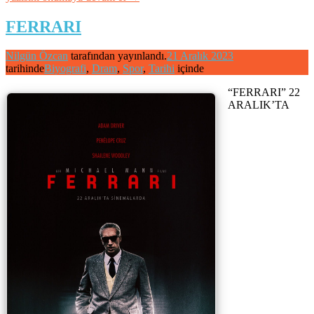
–
Volver”
FERRARI
Nilgün Özcan
tarafından yayınlandı.
21 Aralık 2023
tarihinde
Biyografi
,
Dram
,
Spor
,
Tarihi
içinde
“FERRARI” 22
ARALIK’TA