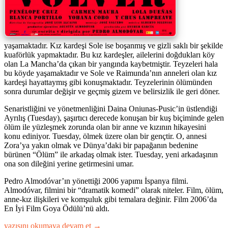
yaşamaktadır. Kız kardeşi Sole ise boşanmış ve gizli saklı bir şekilde
kuaförlük yapmaktadır. Bu kız kardeşler, ailelerini doğdukları köy
olan La Mancha’da çıkan bir yangında kaybetmiştir. Teyzeleri hala
bu köyde yaşamaktadır ve Sole ve Raimunda’nın anneleri olan kız
kardeşi hayattaymış gibi konuşmaktadır. Teyzelerinin ölümünden
sonra durumlar değişir ve geçmiş gizem ve belirsizlik ile geri döner.
Senaristliğini ve yönetmenliğini Daina Oniunas-Pusic’in üstlendiği
Ayrılış (Tuesday), şaşırtıcı derecede konuşan bir kuş biçiminde gelen
ölüm ile yüzleşmek zorunda olan bir anne ve kızının hikayesini
konu ediniyor. Tuesday, ölmek üzere olan bir gençtir. O, annesi
Zora’ya yakın olmak ve Dünya’daki bir papağanın bedenine
bürünen “Ölüm” ile arkadaş olmak ister. Tuesday, yeni arkadaşının
ona son dileğini yerine getirmesini umar.
Pedro Almodóvar’ın yönettiği 2006 yapımı İspanya filmi.
Almodóvar, filmini bir “dramatik komedi” olarak niteler. Film, ölüm,
anne-kız ilişkileri ve komşuluk gibi temalara değinir. Film 2006’da
En İyi Film Goya Ödülü’nü aldı.
“Dönüş
yazısını okumaya devam et
→