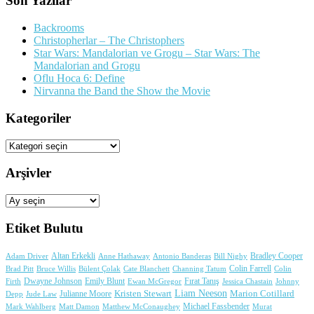
Son Yazılar
Backrooms
Christopherlar – The Christophers
Star Wars: Mandalorian ve Grogu – Star Wars: The
Mandalorian and Grogu
Oflu Hoca 6: Define
Nirvanna the Band the Show the Movie
Kategoriler
Kategoriler
Arşivler
Arşivler
Etiket Bulutu
Adam Driver
Altan Erkekli
Anne Hathaway
Antonio Banderas
Bradley Cooper
Bill Nighy
Colin Farrell
Brad Pitt
Bülent Çolak
Channing Tatum
Colin
Bruce Willis
Cate Blanchett
Dwayne Johnson
Fırat Tanış
Firth
Emily Blunt
Jessica Chastain
Johnny
Ewan McGregor
Liam Neeson
Julianne Moore
Kristen Stewart
Marion Cotillard
Depp
Jude Law
Michael Fassbender
Mark Wahlberg
Matt Damon
Matthew McConaughey
Murat