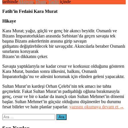
tarihinde
Aksiyon
,
Dram
,
Tarihi
içinde
Fatih’in Fedaisi Kara Murat
Hikaye
Kara Murat; yağız, güçlü ve genç bir akıncı beyidir. Osmanlı ve
Bizans İmparatorlukları arasında Sırbistan’da geçen savaşta tek
başına Bizans askerlerinin arasına girip savaşın
gidişatını değiştirebilecek bir savaşçıdır. Akıncılarla beraber Osmanlı
sınırlarını koruyarak
Bizans’ın dikkatını çeker.
Savaşta yaptıklarıyla ne kadar cesur ve korkusuz olduğunu gösteren
Kara Murat, bundan sonra ülkesini, halkını, Osmanlı
İmparatorluğu’nu ve ailesini korumak için elinden geleni yapacaktır.
Sultan Murat’ın kardeşi Orhan Çelebi’nin tek amacı ise tahta
geçmektir. Fakat Sultan Murat’ın padişahlığı oğluna bırakmasıyla
genç, cesur ve bir o kadar da inançlı olan Sultan Mehmet’in dönemi
başlar. Sultan Mehmet’in güçsüz olduğunu düşünenler bu durumu
“Fatih’in
fırsat bilirler ve hain planlar yaparlar.
yazısını okumaya devam et
→
Fedaisi:
Arama:
Kara
Murat”