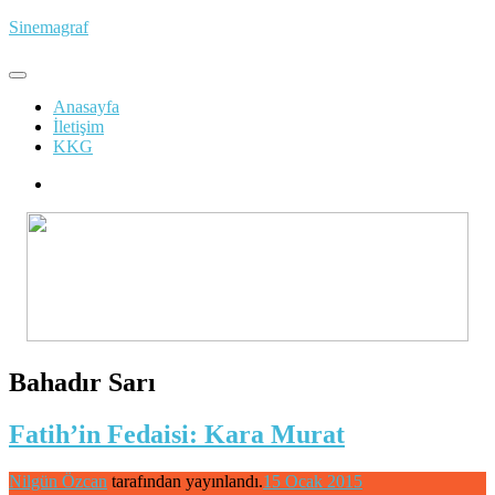
İçeriğe
Sinemagraf
atla
Anasayfa
İletişim
KKG
Bahadır Sarı
Fatih’in Fedaisi: Kara Murat
Nilgün Özcan
tarafından yayınlandı.
15 Ocak 2015