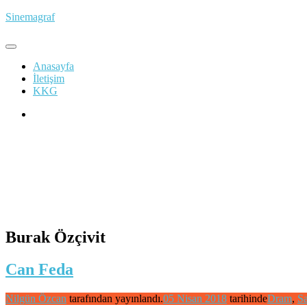
İçeriğe
Sinemagraf
atla
Anasayfa
İletişim
KKG
Burak Özçivit
Can Feda
Nilgün Özcan
tarafından yayınlandı.
05 Nisan 2018
tarihinde
Dram
,
S