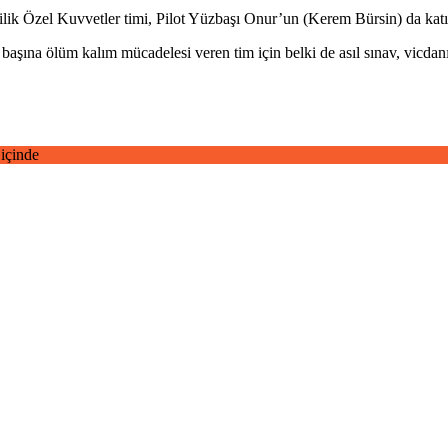
lik Özel Kuvvetler timi, Pilot Yüzbaşı Onur’un (Kerem Bürsin) da katıl
k başına ölüm kalım mücadelesi veren tim için belki de asıl sınav, vicda
içinde