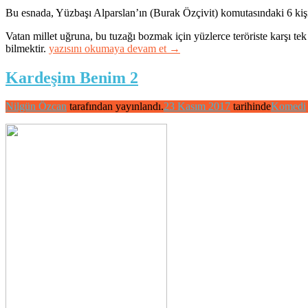
Bu esnada, Yüzbaşı Alparslan’ın (Burak Özçivit) komutasındaki 6 kişi
Vatan millet uğruna, bu tuzağı bozmak için yüzlerce teröriste karşı te
“Can
bilmektir.
yazısını okumaya devam et
→
Feda”
Kardeşim Benim 2
Nilgün Özcan
tarafından yayınlandı.
23 Kasım 2017
tarihinde
Komedi