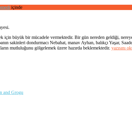
medi
içinde
ayesi.
ek için büyük bir mücadele vermektedir. Bir gün nereden geldiği, nereye
anın sakinleri dondurmacı Nebahat, manav Ayhan, balıkçı Yaşar, Saade
“Aşk
onların mutluluğunu gölgelemek üzere hazırda beklemektedir.
yazısını o
Sana
Benzer”
an and Grogu