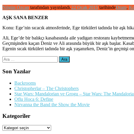
Nilgün Özcan
tarafından yayınlandı.
22 Ocak 2015
tarihinde
Dram
,
Ko
AŞK SANA BENZER
Konu: Ege’nin sıcacık atmosferinde, Ege türküleri tadında bir aşk hik
Ali, Ege’de bir balıkçı kasabasında aile yadigarı restoranı kaybetmem
Geçmişinden kaçan Deniz ve Ali arasında büyük bir aşk başlar. Kasab
Egenin sıcak türküleri tadında bir aşk yaşanırken, Deniz’in geçmişi 
Arama:
Son Yazılar
Backrooms
Christopherlar – The Christophers
Star Wars: Mandalorian ve Grogu – Star Wars: The Mandalori
Oflu Hoca 6: Define
Nirvanna the Band the Show the Movie
Kategoriler
Kategoriler