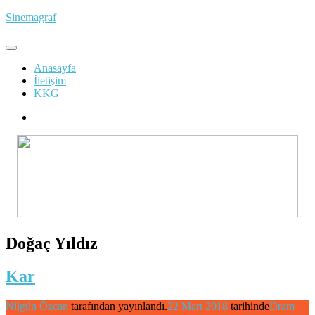
İçeriğe
Sinemagraf
atla
Anasayfa
İletişim
KKG
Doğaç Yıldız
Kar
Nilgün Özcan
tarafından yayınlandı.
22 Mart 2018
tarihinde
Dram