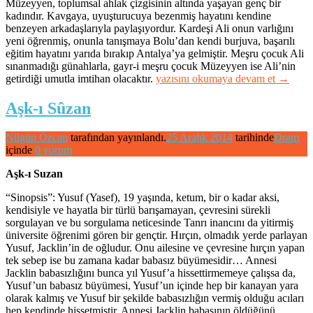
Müzeyyen, toplumsal ahlak çizgisinin altında yaşayan genç bir
kadındır. Kavgaya, uyuşturucuya bezenmiş hayatını kendine
benzeyen arkadaşlarıyla paylaşıyordur. Kardeşi Ali onun varlığını
yeni öğrenmiş, onunla tanışmaya Bolu’dan kendi burjuva, başarılı
eğitim hayatını yarıda bırakıp Antalya’ya gelmiştir. Meşru çocuk Ali
sınanmadığı günahlarla, gayr-i meşru çocuk Müzeyyen ise Ali’nin
“Kar”
getirdiği umutla imtihan olacaktır.
yazısını okumaya devam et
→
Aşk-ı Sûzan
Nilgün Özcan
tarafından yayınlandı.
25 Aralık 2014
tarihinde
Dram
içinde
0 yorum
Aşk-ı Suzan
“Sinopsis”: Yusuf (Yasef), 19 yaşında, ketum, bir o kadar aksi,
kendisiyle ve hayatla bir türlü barışamayan, çevresini sürekli
sorgulayan ve bu sorgulama neticesinde Tanrı inancını da yitirmiş
üniversite öğrenimi gören bir gençtir. Hırçın, olmadık yerde parlayan
Yusuf, Jacklin’in de oğludur. Onu ailesine ve çevresine hırçın yapan
tek sebep ise bu zamana kadar babasız büyümesidir… Annesi
Jacklin babasızlığını bunca yıl Yusuf’a hissettirmemeye çalışsa da,
Yusuf’un babasız büyümesi, Yusuf’un içinde hep bir kanayan yara
olarak kalmış ve Yusuf bir şekilde babasızlığın vermiş olduğu acıları
hep kendinde hissetmiştir. Annesi Jacklin babasının öldüğünü