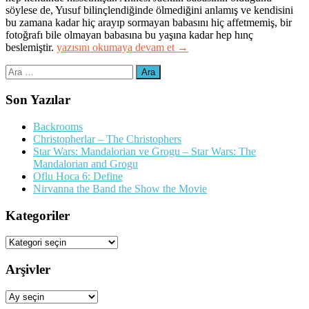
söylese de, Yusuf bilinçlendiğinde ölmediğini anlamış ve kendisini
bu zamana kadar hiç arayıp sormayan babasını hiç affetmemiş, bir
fotoğrafı bile olmayan babasına bu yaşına kadar hep hınç
“Aşk-
beslemiştir.
yazısını okumaya devam et
→
ı
Arama:
Sûzan”
Son Yazılar
Backrooms
Christopherlar – The Christophers
Star Wars: Mandalorian ve Grogu – Star Wars: The
Mandalorian and Grogu
Oflu Hoca 6: Define
Nirvanna the Band the Show the Movie
Kategoriler
Kategoriler
Arşivler
Arşivler