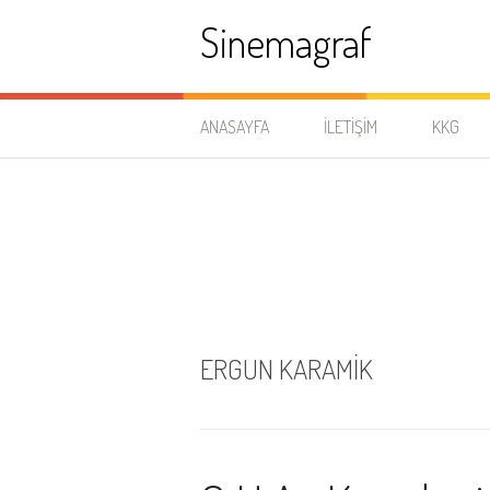
İçeriğe
Sinemagraf
atla
ANASAYFA
İLETIŞIM
KKG
ERGUN KARAMIK