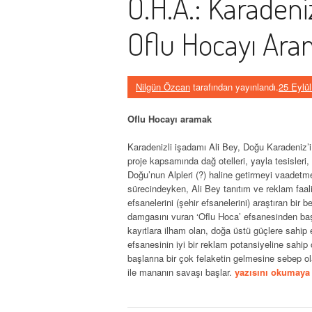
O.H.A.: Karadeni
Oflu Hocayı Ar
Nilgün Özcan
tarafından yayınlandı.
25 Eylü
Oflu Hocayı aramak
Karadenizli işadamı Ali Bey, Doğu Karadeniz’i
proje kapsamında dağ otelleri, yayla tesisleri, 
Doğu’nun Alpleri (?) haline getirmeyi vaadetm
sürecindeyken, Ali Bey tanıtım ve reklam faal
efsanelerini (şehir efsanelerini) araştıran bir b
damgasını vuran ‘Oflu Hoca’ efsanesinden başla
kayıtlara ilham olan, doğa üstü güçlere sahip
efsanesinin iyi bir reklam potansiyeline sah
başlarına bir çok felaketin gelmesine sebep ol
“
ile mananın savaşı başlar.
yazısını okumaya
O
.