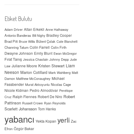
Etiket Bulutu
Adam Driver
Altan Erkekli
Anne Hathaway
Antonio Banderas
Bradley Cooper
Bill Nighy
Brad Pitt
Bülent Çolak
Bruce Willis
Cate Blanchett
Colin Farrell
Channing Tatum
Colin Firth
Dwayne Johnson
Emily Blunt
Ewan McGregor
Fırat Tanış
Jessica Chastain
Johnny Depp
Jude
Liam
Kristen Stewart
Julianne Moore
Law
Neeson
Marion Cotillard
Mark Wahlberg
Matt
Michael
Damon
Matthew McConaughey
Fassbender
Murat Akkoyunlu
Nicolas Cage
Nicole Kidman
Pedro Almodóvar
Penélope
Robert
Ralph Fiennes
Robert De Niro
Cruz
Pattinson
Russell Crowe
Ryan Reynolds
Scarlett Johansson
Tom Hanks
yabancı
yerli
Yekta Kopan
Zac
Efron
Özgür Bakar