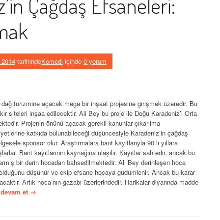
z’in Çağdaş Efsaneleri:
amak
l 2014
tarihinde
Komedi
içinde
0 yorum
 dağ turizmine açacak mega bir inşaat projesine girişmek üzeredir. Bu
kır siteleri inşaa edilecektir. Ali Bey bu proje ile Doğu Karadeniz’i Orta
ektedir. Projenin önünü açacak gerekli kanunlar çıkarılma
iyetlerine katkıda bulunabileceği düşüncesiyle Karadeniz’in çağdaş
elgesele sponsor olur. Araştırmalara bant kayıtlarıyla 90 lı yıllara
rlar. Bant kayıtlarının kaynağına ulaşılır. Kayıtlar sahtedir, ancak bu
 ermiş bir derin hocadan bahsedilmektedir. Ali Bey derinleşen hoca
ip olduğunu düşünür ve ekip efsane hocaya güdümlenir. Ancak bu karar
acaktır. Artık hoca’nın gazabı üzerlerindedir. Harikalar diyarında madde
 devam et
→