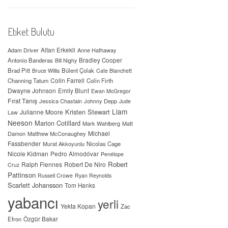
Etiket Bulutu
Adam Driver
Altan Erkekli
Anne Hathaway
Antonio Banderas
Bradley Cooper
Bill Nighy
Brad Pitt
Bülent Çolak
Bruce Willis
Cate Blanchett
Colin Farrell
Channing Tatum
Colin Firth
Dwayne Johnson
Emily Blunt
Ewan McGregor
Fırat Tanış
Jessica Chastain
Johnny Depp
Jude
Liam
Kristen Stewart
Julianne Moore
Law
Neeson
Marion Cotillard
Mark Wahlberg
Matt
Michael
Damon
Matthew McConaughey
Fassbender
Murat Akkoyunlu
Nicolas Cage
Nicole Kidman
Pedro Almodóvar
Penélope
Robert
Ralph Fiennes
Robert De Niro
Cruz
Pattinson
Russell Crowe
Ryan Reynolds
Scarlett Johansson
Tom Hanks
yabancı
yerli
Yekta Kopan
Zac
Efron
Özgür Bakar