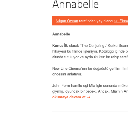
Annabelle
Nilgün Özcan
tarafından yayınlandı.
23 Ekim
Annabelle
Konu:
İlk olarak “The Conjuring / Korku Seans
hikâyesi bu filmde işleniyor. Kötülüğü içinde
altında tutuluyor ve ayda iki kez bir rahip tara
New Line Cinema’nın bu doğaüstü gerilim film
öncesini anlatıyor.
John Form hamile eşi Mia için sonunda mükem
giymiş, oyuncak bir bebek. Ancak, Mia’nın An
okumaya devam et
→