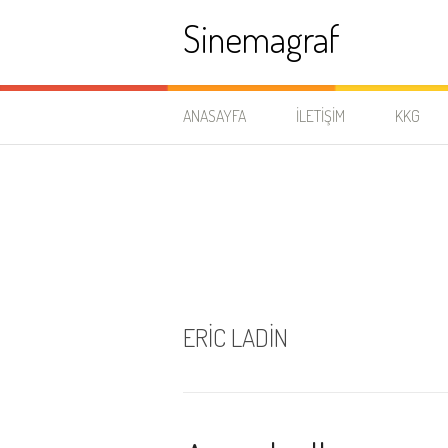
İçeriğe
Sinemagraf
atla
ANASAYFA
İLETIŞIM
KKG
ERIC LADIN