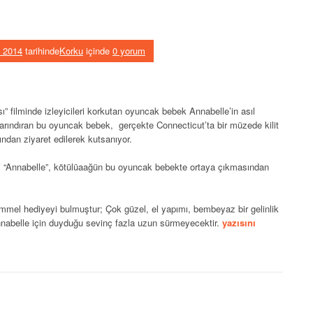
 2014
tarihinde
Korku
içinde
0 yorum
ı” filminde izleyicileri korkutan oyuncak bebek Annabelle’in asıl
 barındıran bu oyuncak bebek, gerçekte Connecticut’ta bir müzede kilit
fından ziyaret edilerek kutsanıyor.
i “Annabelle”, kötülüaağün bu oyuncak bebekte ortaya çıkmasından
mel hediyeyi bulmuştur; Çok güzel, el yapımı, bembeyaz bir gelinlik
“
nabelle için duyduğu sevinç fazla uzun sürmeyecektir.
yazısını
A
n
n
a
b
e