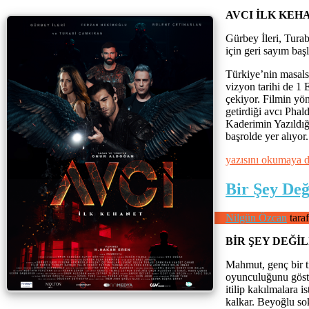
AVCI İLK KEHA
Gürbey İleri, Tura
için geri sayım başl
Türkiye’nin masals
vizyon tarihi de 1 
çekiyor. Filmin yö
getirdiği avcı Phal
Kaderimin Yazıldığı
başrolde yer alıyor.
“AVCI
yazısını okumaya 
İLK
KEHANET”
Bir Şey Değ
Nilgün Özcan
tara
BİR ŞEY DEĞİ
Mahmut, genç bir ti
oyunculuğunu göste
itilip kakılmalara 
kalkar. Beyoğlu sok