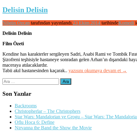
Delisin Delisin
Nilgün Özcan
tarafından yayınlandı.
23 Ekim 2014
tarihinde
Komedi
i
Delisin Delisin
Film Özeti
Kendine has karakterler sergileyen Sadri, Asabi Rami ve Tombik Fırat a
Şizofreni teşhisiyle hastaneye sonradan gelen Arhan’ın dışarıdaki hayat
maceraya atılacaklardır.
“Delisin
Tabii akıl hastanesinden kaçarak..
yazısını okumaya devam et
→
Delisin”
Arama:
Son Yazılar
Backrooms
Christopherlar – The Christophers
Star Wars: Mandalorian ve Grogu – Star Wars: The Mandalori
Oflu Hoca 6: Define
Nirvanna the Band the Show the Movie