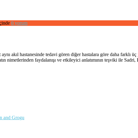
çinde
0 yorum
ynı akıl hastanesinde tedavi gören diğer hastalara göre daha farklı üç 
ın nimetlerinden faydalanışı ve etkileyici anlatımının teşviki ile Sadri,
an and Grogu