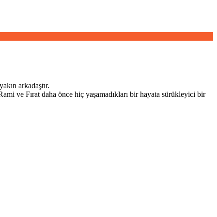
Şey
Değilim”
yakın arkadaştır.
 Rami ve Fırat daha önce hiç yaşamadıkları bir hayata sürükleyici bir