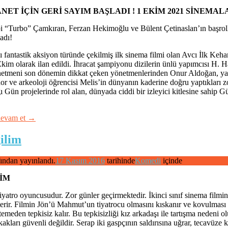
NET İÇİN GERİ SAYIM BAŞLADI !
1 EKİM 2021 SİNEMAL
bi “Turbo” Çamkıran, Ferzan Hekimoğlu ve Bülent Çetinaslan’ın başrolle
adı!
ı fantastik aksiyon türünde çekilmiş ilk sinema filmi olan Avcı İlk Ke
Ekim olarak ilan edildi. İhracat şampiyonu dizilerin ünlü yapımcısı H. H
netmeni son dönemin dikkat çeken yönetmenlerinden Onur Aldoğan, yarat
dor ve arkeoloji öğrencisi Melis’in dünyanın kaderine doğru yaptıkları
 Gün projelerinde rol alan, dünyada ciddi bir izleyici kitlesine sahip G
devam et
→
ilim
fından yayınlandı.
17 Kasım 2016
tarihinde
Komedi
içinde
LİM
yatro oyuncusudur. Zor günler geçirmektedir. İkinci sınıf sinema filmin
rir. Filmin Jön’ü Mahmut’un tiyatrocu olmasını kıskanır ve kovulması
istemeden tepkisiz kalır. Bu tepkisizliği kız arkadaşı ile tartışma nedeni
akları güvenli değildir. Serap iki gaspçının saldırısına uğrar, tecavüze k