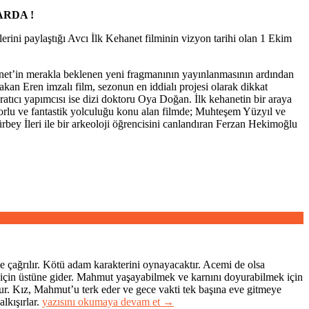
ARDA !
rini paylaştığı Avcı İlk Kehanet filminin vizyon tarihi olan 1 Ekim
hanet’in merakla beklenen yeni fragmanının yayınlanmasının ardından
akan Eren imzalı film, sezonun en iddialı projesi olarak dikkat
ıcı yapımcısı ise dizi doktoru Oya Doğan. İlk kehanetin bir araya
 zorlu ve fantastik yolculuğu konu alan filmde; Muhteşem Yüzyıl ve
ürbey İleri ile bir arkeoloji öğrencisini canlandıran Ferzan Hekimoğlu
e çağrılır. Kötü adam karakterini oynayacaktır. Acemi de olsa
 için üstüne gider. Mahmut yaşayabilmek ve karnını doyurabilmek için
 olur. Kız, Mahmut’u terk eder ve gece vakti tek başına eve gitmeye
“Bir
alkışırlar.
yazısını okumaya devam et
→