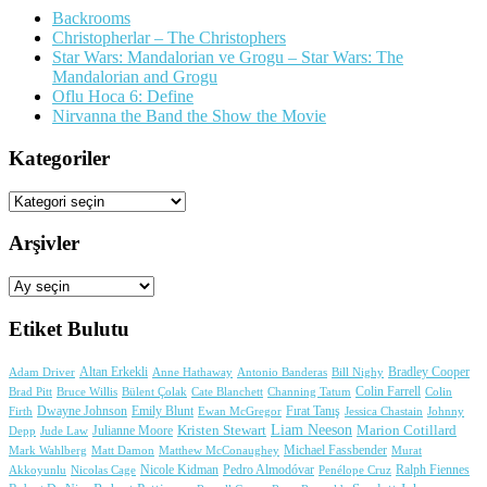
Marriage”
Backrooms
Christopherlar – The Christophers
Star Wars: Mandalorian ve Grogu – Star Wars: The
Mandalorian and Grogu
Oflu Hoca 6: Define
Nirvanna the Band the Show the Movie
Kategoriler
Kategoriler
Arşivler
Arşivler
Etiket Bulutu
Adam Driver
Altan Erkekli
Anne Hathaway
Antonio Banderas
Bradley Cooper
Bill Nighy
Colin Farrell
Brad Pitt
Bülent Çolak
Channing Tatum
Colin
Bruce Willis
Cate Blanchett
Dwayne Johnson
Fırat Tanış
Firth
Emily Blunt
Jessica Chastain
Johnny
Ewan McGregor
Liam Neeson
Julianne Moore
Kristen Stewart
Marion Cotillard
Depp
Jude Law
Michael Fassbender
Mark Wahlberg
Matt Damon
Matthew McConaughey
Murat
Nicole Kidman
Ralph Fiennes
Akkoyunlu
Nicolas Cage
Pedro Almodóvar
Penélope Cruz