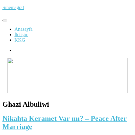
İçeriğe
Sinemagraf
atla
Anasayfa
İletişim
KKG
Ghazi Albuliwi
Nikahta Keramet Var mı? – Peace After
Marriage