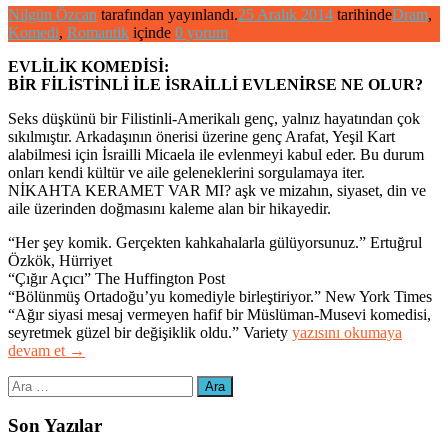
Nilgün Özcan
tarafından yayınlandı.
25 Aralık 2014
tarihinde
Dram
,
Komedi
,
Romantik
içinde
0 yorum
EVLİLİK KOMEDİSİ:
BİR FİLİSTİNLİ İLE İSRAİLLİ EVLENİRSE NE OLUR?
Seks düşkünü bir Filistinli-Amerikalı genç, yalnız hayatından çok
sıkılmıştır. Arkadaşının önerisi üzerine genç Arafat, Yeşil Kart
alabilmesi için İsrailli Micaela ile evlenmeyi kabul eder. Bu durum
onları kendi kültür ve aile geleneklerini sorgulamaya iter.
NİKAHTA KERAMET VAR MI? aşk ve mizahın, siyaset, din ve
aile üzerinden doğmasını kaleme alan bir hikayedir.
“Her şey komik. Gerçekten kahkahalarla gülüyorsunuz.” Ertuğrul
Özkök, Hürriyet
“Çığır Açıcı” The Huffington Post
“Bölünmüş Ortadoğu’yu komediyle birleştiriyor.” New York Times
“Ağır siyasi mesaj vermeyen hafif bir Müslüman-Musevi komedisi,
“Nikahta
seyretmek güzel bir değişiklik oldu.” Variety
yazısını okumaya
Keramet
devam et
→
Var
Arama:
mı?
–
Peace
Son Yazılar
After