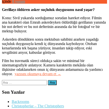
içinde
0 yorum
Gerillayı öldüren asker suçluluk duygusunu nasıl yaşar?
Konu: Sivil yukarıda sorduğumuz sorudan hareket ediyor. Filmin
ana karakteri olan Emrah askerdeyken öldürdüğü gerillanın yanında
bir not defteri ve bu not defterinin arasında da bir fotoğraf ve bir
mektup buluyor.
Askerden döndükten sonra mektubun sahibini ararken yaşadığı
suçluluk duygusuyla kendi iç dünyasında kayboluyor. Otoban
kenarlarında tek başına yürüyor, insanları takip ediyor, eski
sevgilisini arıyor, kabuslar görüyor.
Film bu travmatik süreci oldukça sakin ve minimal bir
sinematografiyle anlatıyor. Kamera karakterin mekânla olan
ilişkisine odaklanırken onun iç dünyasını anlamamıza da yardımcı
“Sivil”
oluyor.
yazısını okumaya devam et
→
Arama:
Son Yazılar
Backrooms
Christopherlar – The Christophers