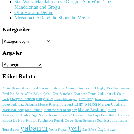
Star Wars: Mandalorian ve Grogu – Star Wars: The
Mandalorian and Grogu
Oflu Hoca 6: Define
Nirvanna the Band the Show the Movie
Kategoriler
Kategoriler
Arşivler
Arşivler
Etiket Bulutu
Adam Driver
Altan Erkekli
Anne Hathaway
Antonio Banderas
Bradley Cooper
Bill Nighy
Colin Farrell
Brad Pitt
Bülent Çolak
Channing Tatum
Colin
Bruce Willis
Cate Blanchett
Dwayne Johnson
Fırat Tanış
Firth
Emily Blunt
Jessica Chastain
Johnny
Ewan McGregor
Liam Neeson
Julianne Moore
Kristen Stewart
Marion Cotillard
Depp
Jude Law
Michael Fassbender
Mark Wahlberg
Matt Damon
Matthew McConaughey
Murat
Nicole Kidman
Ralph Fiennes
Akkoyunlu
Nicolas Cage
Pedro Almodóvar
Penélope Cruz
Robert Pattinson
Scarlett Johansson
Robert De Niro
Russell Crowe
Ryan Reynolds
yabancı
yerli
Yekta Kopan
Tom Hanks
Zac Efron
Özgür Bakar