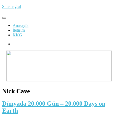
İçeriğe
Sinemagraf
atla
Anasayfa
İletişim
KKG
Nick Cave
Dünyada 20.000 Gün – 20.000 Days on
Earth