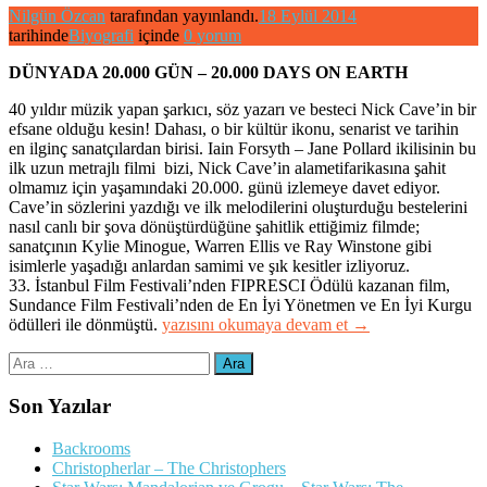
Nilgün Özcan
tarafından yayınlandı.
18 Eylül 2014
tarihinde
Biyografi
içinde
0 yorum
DÜNYADA 20.000 GÜN – 20.000 DAYS ON EARTH
40 yıldır müzik yapan şarkıcı, söz yazarı ve besteci Nick Cave’in bir
efsane olduğu kesin! Dahası, o bir kültür ikonu, senarist ve tarihin
en ilginç sanatçılardan birisi. Iain Forsyth – Jane Pollard ikilisinin bu
ilk uzun metrajlı filmi bizi, Nick Cave’in alametifarikasına şahit
olmamız için yaşamındaki 20.000. günü izlemeye davet ediyor.
Cave’in sözlerini yazdığı ve ilk melodilerini oluşturduğu bestelerini
nasıl canlı bir şova dönüştürdüğüne şahitlik ettiğimiz filmde;
sanatçının Kylie Minogue, Warren Ellis ve Ray Winstone gibi
isimlerle yaşadığı anlardan samimi ve şık kesitler izliyoruz.
33. İstanbul Film Festivali’nden FIPRESCI Ödülü kazanan film,
Sundance Film Festivali’nden de En İyi Yönetmen ve En İyi Kurgu
“Dünyada
ödülleri ile dönmüştü.
yazısını okumaya devam et
→
20.000
Arama:
Gün
–
20.000
Son Yazılar
Days
on
Backrooms
Earth”
Christopherlar – The Christophers