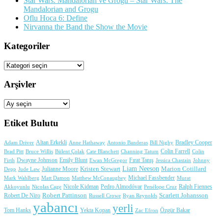
Star Wars: Mandalorian ve Grogu – Star Wars: The
Mandalorian and Grogu
Oflu Hoca 6: Define
Nirvanna the Band the Show the Movie
Kategoriler
Kategoriler
Arşivler
Arşivler
Etiket Bulutu
Adam Driver
Altan Erkekli
Anne Hathaway
Antonio Banderas
Bradley Cooper
Bill Nighy
Colin Farrell
Brad Pitt
Bülent Çolak
Channing Tatum
Colin
Bruce Willis
Cate Blanchett
Dwayne Johnson
Fırat Tanış
Firth
Emily Blunt
Jessica Chastain
Johnny
Ewan McGregor
Liam Neeson
Julianne Moore
Kristen Stewart
Marion Cotillard
Depp
Jude Law
Michael Fassbender
Mark Wahlberg
Matt Damon
Matthew McConaughey
Murat
Nicole Kidman
Ralph Fiennes
Akkoyunlu
Nicolas Cage
Pedro Almodóvar
Penélope Cruz
Robert Pattinson
Scarlett Johansson
Robert De Niro
Russell Crowe
Ryan Reynolds
yabancı
yerli
Yekta Kopan
Tom Hanks
Zac Efron
Özgür Bakar