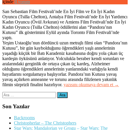
içinde
0 yorum
San Sebastian Film Festivali’nde En İyi Film ve En İyi Kadın
Oyuncu (Tsilla Chelton), Antalya Film Festivali’nde En İyi Yardımcı
Kadın Oyuncu (Övül Avkıran) ve Amiens Film Festivali’nde En İyi
Kadın Oyuncu (Tsilla Chelton) ödüllerini alan “Pandora’nın
Kutusu” ilk gösterimini Eylül ayında Toronto Film Festivali’nde
yaptı.
Yeşim Ustaoğlu’nun dördüncü uzun metrajlı filmi olan “Pandora’nın
Kutusu”, bir gün kaybolduğunu öğrendikleri yaşlı annelerinin
yaşadığı küçük bir Batı Karadeniz kasabasına doğru yola çıkan üç
kardeşin öyküsünü anlatıyor. Yolculukla beraber kendi sorunları ve
aralarındaki gerginlik de ortaya çıkan üç kardeş, Alzheimer
olduğunu öğrendikleri annelerinin yanlarındaki varlığıyla kendi
hayatlarını sorgulamaya başlıyorlar. Pandora’nın Kutusu yavaş
yavaş açılırken anneanne ve torunu arasında filizlenen yakınlık
“Pandora’nın
filmin sürprizli finalini hazırlıyor.
yazısını okumaya devam et
→
Kutusu”
Arama:
Son Yazılar
Backrooms
Christopherlar – The Christophers
Star Wars: Mandalorian ve Grogu – Star Wars: The