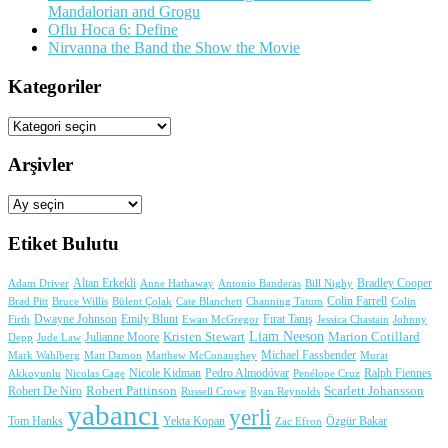
Mandalorian and Grogu
Oflu Hoca 6: Define
Nirvanna the Band the Show the Movie
Kategoriler
Kategoriler
Arşivler
Arşivler
Etiket Bulutu
Adam Driver
Altan Erkekli
Anne Hathaway
Antonio Banderas
Bradley Cooper
Bill Nighy
Colin Farrell
Brad Pitt
Bülent Çolak
Channing Tatum
Colin
Bruce Willis
Cate Blanchett
Dwayne Johnson
Fırat Tanış
Firth
Emily Blunt
Jessica Chastain
Johnny
Ewan McGregor
Liam Neeson
Julianne Moore
Kristen Stewart
Marion Cotillard
Depp
Jude Law
Michael Fassbender
Mark Wahlberg
Matt Damon
Matthew McConaughey
Murat
Nicole Kidman
Ralph Fiennes
Akkoyunlu
Nicolas Cage
Pedro Almodóvar
Penélope Cruz
Robert Pattinson
Scarlett Johansson
Robert De Niro
Russell Crowe
Ryan Reynolds
yabancı
yerli
Yekta Kopan
Tom Hanks
Zac Efron
Özgür Bakar