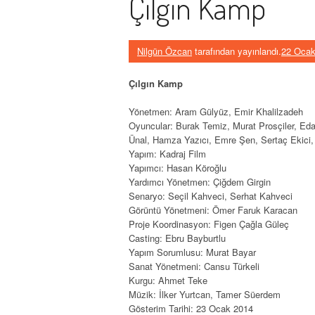
Çılgın Kamp
Nilgün Özcan
tarafından yayınlandı.
22 Ocak
Çılgın Kamp
Yönetmen: Aram Gülyüz, Emir Khalilzadeh
Oyuncular: Burak Temiz, Murat Prosçiler, Eda
Ünal, Hamza Yazıcı, Emre Şen, Sertaç Ekici
Yapım: Kadraj Film
Yapımcı: Hasan Köroğlu
Yardımcı Yönetmen: Çiğdem Girgin
Senaryo: Seçil Kahveci, Serhat Kahveci
Görüntü Yönetmeni: Ömer Faruk Karacan
Proje Koordinasyon: Figen Çağla Güleç
Casting: Ebru Bayburtlu
Yapım Sorumlusu: Murat Bayar
Sanat Yönetmeni: Cansu Türkeli
Kurgu: Ahmet Teke
Müzik: İlker Yurtcan, Tamer Süerdem
Gösterim Tarihi: 23 Ocak 2014