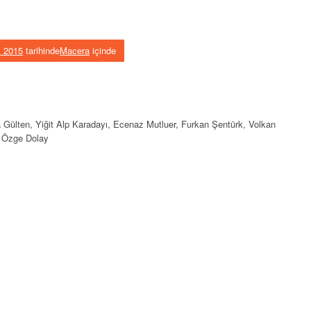
 2015
tarihinde
Macera
içinde
 Gülten, Yiğit Alp Karadayı, Ecenaz Mutluer, Furkan Şentürk, Volkan
, Özge Dolay