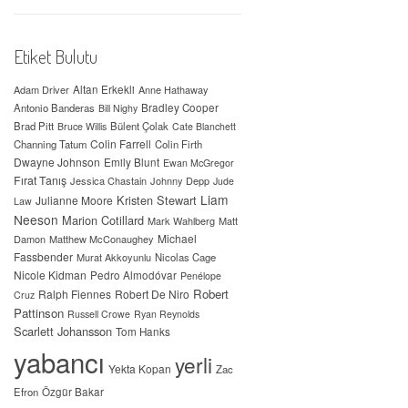
Etiket Bulutu
Adam Driver
Altan Erkekli
Anne Hathaway
Antonio Banderas
Bradley Cooper
Bill Nighy
Brad Pitt
Bülent Çolak
Bruce Willis
Cate Blanchett
Colin Farrell
Channing Tatum
Colin Firth
Dwayne Johnson
Emily Blunt
Ewan McGregor
Fırat Tanış
Jessica Chastain
Johnny Depp
Jude
Liam
Kristen Stewart
Julianne Moore
Law
Neeson
Marion Cotillard
Mark Wahlberg
Matt
Michael
Damon
Matthew McConaughey
Fassbender
Murat Akkoyunlu
Nicolas Cage
Nicole Kidman
Pedro Almodóvar
Penélope
Robert
Ralph Fiennes
Robert De Niro
Cruz
Pattinson
Russell Crowe
Ryan Reynolds
Scarlett Johansson
Tom Hanks
yabancı
yerli
Yekta Kopan
Zac
Efron
Özgür Bakar