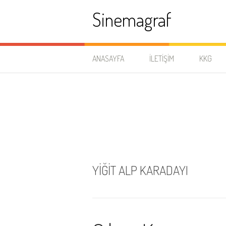
İçeriğe
Sinemagraf
atla
ANASAYFA
İLETIŞIM
KKG
YIĞIT ALP KARADAYI