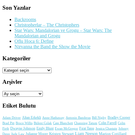
Son Yazılar
Backrooms
Christopherlar – The Christophers
Star Wars: Mandalorian ve Grogu – Star Wars: The
Mandalorian and Grogu
Oflu Hoca 6: Define
Nirvanna the Band the Show the Movie
Kategoriler
Kategoriler
Arşivler
Arşivler
Etiket Bulutu
Adam Driver
Altan Erkekli
Anne Hathaway
Antonio Banderas
Bradley Cooper
Bill Nighy
Colin Farrell
Brad Pitt
Bülent Çolak
Channing Tatum
Colin
Bruce Willis
Cate Blanchett
Dwayne Johnson
Fırat Tanış
Firth
Emily Blunt
Jessica Chastain
Johnny
Ewan McGregor
Liam Neeson
Julianne Moore
Kristen Stewart
Marion Cotillard
Depp
Jude Law