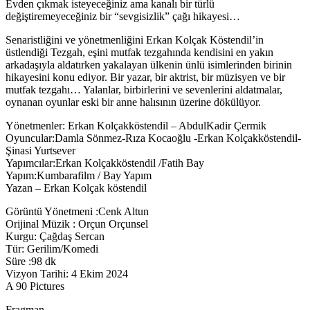
Evden çıkmak isteyeceğiniz ama kanalı bir türlü
değiştiremeyeceğiniz bir “sevgisizlik” çağı hikayesi…
Senaristliğini ve yönetmenliğini Erkan Kolçak Köstendil’in
üstlendiği Tezgah, eşini mutfak tezgahında kendisini en yakın
arkadaşıyla aldatırken yakalayan ülkenin ünlü isimlerinden birinin
hikayesini konu ediyor. Bir yazar, bir aktrist, bir müzisyen ve bir
mutfak tezgahı… Yalanlar, birbirlerini ve sevenlerini aldatmalar,
oynanan oyunlar eski bir anne halısının üzerine dökülüyor.
Yönetmenler: Erkan Kolçakköstendil – AbdulKadir Çermik
Oyuncular:Damla Sönmez-Rıza Kocaoğlu -Erkan Kolçakköstendil-
Şinasi Yurtsever
Yapımcılar:Erkan Kolçakköstendil /Fatih Bay
Yapım:Kumbarafilm / Bay Yapım
Yazan – Erkan Kolçak köstendil
Görüntü Yönetmeni :Cenk Altun
Orijinal Müzik : Orçun Orçunsel
Kurgu: Çağdaş Sercan
Tür: Gerilim/Komedi
Süre :98 dk
Vizyon Tarihi: 4 Ekim 2024
A 90 Pictures
Fragman