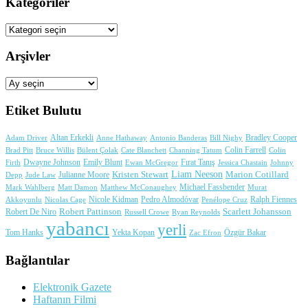
Kategoriler
Kategoriler
Arşivler
Arşivler
Etiket Bulutu
Adam Driver
Altan Erkekli
Anne Hathaway
Antonio Banderas
Bradley Cooper
Bill Nighy
Colin Farrell
Brad Pitt
Bülent Çolak
Channing Tatum
Colin
Bruce Willis
Cate Blanchett
Dwayne Johnson
Fırat Tanış
Firth
Emily Blunt
Jessica Chastain
Johnny
Ewan McGregor
Liam Neeson
Julianne Moore
Kristen Stewart
Marion Cotillard
Depp
Jude Law
Michael Fassbender
Mark Wahlberg
Matt Damon
Matthew McConaughey
Murat
Nicole Kidman
Ralph Fiennes
Akkoyunlu
Nicolas Cage
Pedro Almodóvar
Penélope Cruz
Robert Pattinson
Scarlett Johansson
Robert De Niro
Russell Crowe
Ryan Reynolds
yabancı
yerli
Yekta Kopan
Tom Hanks
Zac Efron
Özgür Bakar
Bağlantılar
Elektronik Gazete
Haftanın Filmi