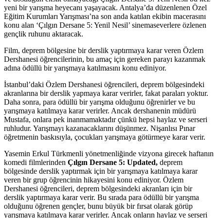
yeni bir yarışma heyecanı yaşayacak. Antalya’da düzenlenen Özel
Eğitim Kurumları Yarışması’na son anda katılan ekibin macerasını
konu alan ‘Çılgın Dersane 5: Yenil Nesil’ sinemaseverlere özlenen
gençlik ruhunu aktaracak.
Film, deprem bölgesine bir derslik yaptırmaya karar veren Özlem
Dershanesi öğrencilerinin, bu amaç için gereken parayı kazanmak
adına ödüllü bir yarışmaya katılmasını konu ediniyor.
İstanbul’daki Özlem Dershanesi öğrencileri, deprem bölgesindeki
akranlarına bir derslik yapmaya karar verirler, fakat paraları yoktur.
Daha sonra, para ödüllü bir yarışma olduğunu öğrenirler ve bu
yarışmaya katılmaya karar verirler. Ancak dershanenin müdürü
Mustafa, onlara pek inanmamaktadır çünkü hepsi haylaz ve serseri
ruhludur. Yarışmayı kazanacaklarını düşünmez. Nişanlısı Pınar
öğretmenin baskısıyla, çocukları yarışmaya götürmeye karar verir.
Yasemin Erkul Türkmenli yönetmenliğinde vizyona girecek haftanın
komedi filmlerinden
Çılgın Dersane 5: Updated,
deprem
bölgesinde derslik yaptırmak için bir yarışmaya katılmaya karar
veren bir grup öğrencinin hikayesini konu ediniyor. Özlem
Dershanesi öğrencileri, deprem bölgesindeki akranları için bir
derslik yaptırmaya karar verir. Bu sırada para ödüllü bir yarışma
olduğunu öğrenen gençler, bunu büyük bir fırsat olarak görüp
yarışmaya katılmaya karar verirler. Ancak onların haylaz ve serseri