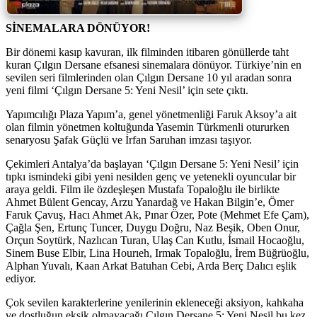
SİNEMALARA DÖNÜYOR!
Bir dönemi kasıp kavuran, ilk filminden itibaren gönüllerde taht
kuran Çılgın Dersane efsanesi sinemalara dönüyor. Türkiye’nin en
sevilen seri filmlerinden olan Çılgın Dersane 10 yıl aradan sonra
yeni filmi ‘Çılgın Dersane 5: Yeni Nesil’ için sete çıktı.
Yapımcılığı Plaza Yapım’a, genel yönetmenliği Faruk Aksoy’a ait
olan filmin yönetmen koltuğunda Yasemin Türkmenli otururken
senaryosu Şafak Güçlü ve İrfan Saruhan imzası taşıyor.
Çekimleri Antalya’da başlayan ‘Çılgın Dersane 5: Yeni Nesil’ için
tıpkı ismindeki gibi yeni nesilden genç ve yetenekli oyuncular bir
araya geldi. Film ile özdeşleşen Mustafa Topaloğlu ile birlikte
Ahmet Bülent Gencay, Arzu Yanardağ ve Hakan Bilgin’e, Ömer
Faruk Çavuş, Hacı Ahmet Ak, Pınar Özer, Pote (Mehmet Efe Çam),
Çağla Şen, Ertunç Tuncer, Duygu Doğru, Naz Beşik, Oben Onur,
Orçun Soytürk, Nazlıcan Turan, Ulaş Can Kutlu, İsmail Hocaoğlu,
Sinem Buse Elbir, Lina Hourıeh, Irmak Topaloğlu, İrem Büğrüoğlu,
Alphan Yuvalı, Kaan Arkat Batuhan Cebi, Arda Berç Dalıcı eşlik
ediyor.
Çok sevilen karakterlerine yenilerinin ekleneceği aksiyon, kahkaha
ve dostluğun eksik olmayacağı Çılgın Dersane 5: Yeni Nesil bu kez