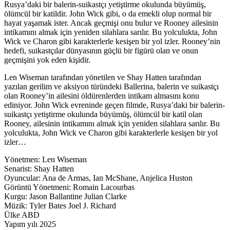
Rusya’daki bir balerin-suikastçı yetiştirme okulunda büyümüş,
ölümcül bir katildir. John Wick gibi, o da emekli olup normal bir
hayat yaşamak ister. Ancak geçmişi onu bulur ve Rooney ailesinin
intikamını almak için yeniden silahlara sarılır. Bu yolculukta, John
Wick ve Charon gibi karakterlerle kesişen bir yol izler. Rooney’nin
hedefi, suikastçılar dünyasının güçlü bir figürü olan ve onun
geçmişini yok eden kişidir.
Len Wiseman tarafından yönetilen ve Shay Hatten tarafından
yazılan gerilim ve aksiyon türündeki Ballerina, balerin ve suikastçı
olan Rooney’in ailesini öldürenlerden intikam almasını konu
ediniyor. John Wick evreninde geçen filmde, Rusya’daki bir balerin-
suikastçı yetiştirme okulunda büyümüş, ölümcül bir katil olan
Rooney, ailesinin intikamını almak için yeniden silahlara sarılır. Bu
yolculukta, John Wick ve Charon gibi karakterlerle kesişen bir yol
izler…
Yönetmen: Len Wiseman
Senarist: Shay Hatten
Oyuncular: Ana de Armas, Ian McShane, Anjelica Huston
Görüntü Yönetmeni: Romain Lacourbas
Kurgu: Jason Ballantine Julian Clarke
Müzik: Tyler Bates Joel J. Richard
Ülke ABD
Yapım yılı 2025