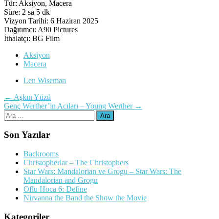
Tür: Aksiyon, Macera
Süre: 2 sa 5 dk
Vizyon Tarihi: 6 Haziran 2025
Dağıtımcı: A90 Pictures
İthalatçı: BG Film
Aksiyon
Macera
Len Wiseman
Yazı
←
Aşkın Yüzü
Genç Werther’in Acıları – Young Werther
→
dolaşımı
Arama:
Son Yazılar
Backrooms
Christopherlar – The Christophers
Star Wars: Mandalorian ve Grogu – Star Wars: The
Mandalorian and Grogu
Oflu Hoca 6: Define
Nirvanna the Band the Show the Movie
Kategoriler