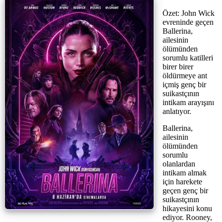
Özet: John Wick
evreninde geçen
Ballerina,
ailesinin
ölümünden
sorumlu katilleri
birer birer
öldürmeye ant
içmiş genç bir
suikastçının
intikam arayışını
anlatıyor.
Ballerina,
ailesinin
ölümünden
sorumlu
olanlardan
intikam almak
için harekete
geçen genç bir
suikastçının
hikayesini konu
ediyor. Rooney,