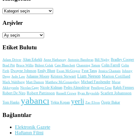
Kategoriler
Arşivler
Arşivler
Etiket Bulutu
Adam Driver
Altan Erkekli
Anne Hathaway
Antonio Banderas
Bradley Cooper
Bill Nighy
Colin Farrell
Brad Pitt
Bülent Çolak
Channing Tatum
Colin
Bruce Willis
Cate Blanchett
Dwayne Johnson
Fırat Tanış
Firth
Emily Blunt
Jessica Chastain
Johnny
Ewan McGregor
Liam Neeson
Julianne Moore
Kristen Stewart
Marion Cotillard
Depp
Jude Law
Michael Fassbender
Mark Wahlberg
Matt Damon
Matthew McConaughey
Murat
Nicole Kidman
Ralph Fiennes
Akkoyunlu
Nicolas Cage
Pedro Almodóvar
Penélope Cruz
Robert Pattinson
Scarlett Johansson
Robert De Niro
Russell Crowe
Ryan Reynolds
yabancı
yerli
Yekta Kopan
Tom Hanks
Zac Efron
Özgür Bakar
Bağlantılar
Elektronik Gazete
Haftanın Filmi