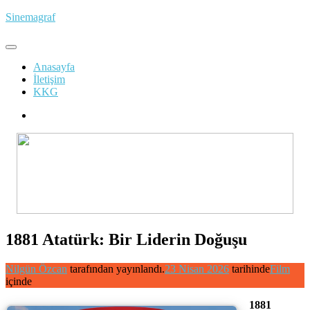
İçeriğe
Sinemagraf
atla
Anasayfa
İletişim
KKG
1881 Atatürk: Bir Liderin Doğuşu
Nilgün Özcan
tarafından yayınlandı.
23 Nisan 2026
tarihinde
Film
içinde
1881