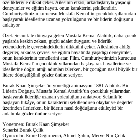
özellikleriyle dikkat çeker. Ailesinin etkisi, arkadaşlarıyla yaşadığı
deneyimler ve eğitim hayatı, onun karakterini şekillendirir.
Cumhuriyetimizin kurucusu Mustafa Kemal’in çocukluk yıllarından
başlayarak ideallerine uzanan yolculuğunu ve bir liderin doğuşunu
anlatıyor.
Özet: Selanik’te dünyaya gelen Mustafa Kemal Atatürk, daha çocuk
yaşlarda keskin zekası, güçlü adalet duygusu ve liderlik
yetenekleriyle çevresindekilerin dikkatini çeker. Ailesinden aldığı
değerler, arkadaş çevresi ve eğitim hayatında yaşadığı deneyimler,
onun karakterinin temellerini atar. Film, Cumhuriyetimizin kurucusu
Mustafa Kemal’in çocukluk yıllarından başlayarak hayallerine ve
ideallerine doğru attığı adımları izlerken, bir çocuğun nasıl büyük bir
lidere dönüştüğünü gözler önüne seriyor.
Burak Kaan Şimşeker’in yönettiği animasyon 1881 Atatürk: Bir
Liderin Doğuşu, Mustafa Kemal Atatürk’ün çocukluk yıllarından
başlayarak liderliğe uzanan yolculuğunu anlatıyor. Selanik’te
başlayan hikâye, onun karakterini şekillendiren olaylar ve değerler
üzerinden ilerlerken, bir liderin nasıl doğduğunu etkileyici bir
anlatımla gözler önüne seriyor.
Yönetmen: Burak Kaan Şimşeker
Senarist Burak Çelik
Oyuncular: Emre Değirmenci, Ahmet Şahin, Merve Nur Çelik