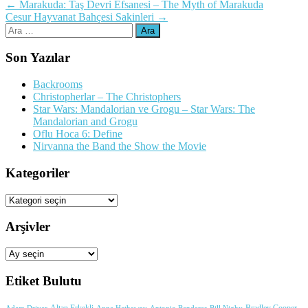
Yazı
←
Marakuda: Taş Devri Efsanesi – The Myth of Marakuda
Cesur Hayvanat Bahçesi Sakinleri
→
dolaşımı
Arama:
Son Yazılar
Backrooms
Christopherlar – The Christophers
Star Wars: Mandalorian ve Grogu – Star Wars: The
Mandalorian and Grogu
Oflu Hoca 6: Define
Nirvanna the Band the Show the Movie
Kategoriler
Kategoriler
Arşivler
Arşivler
Etiket Bulutu