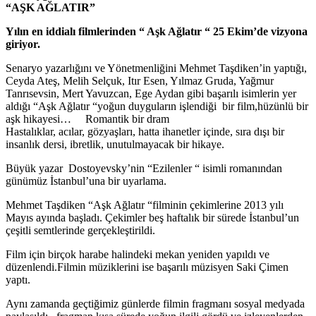
“AŞK AĞLATIR”
Yılın en iddialı filmlerinden “ Aşk Ağlatır “ 25 Ekim’de vizyona
giriyor.
Senaryo yazarlığını ve Yönetmenliğini Mehmet Taşdiken’in yaptığı,
Ceyda Ateş, Melih Selçuk, Itır Esen, Yılmaz Gruda, Yağmur
Tanrısevsin, Mert Yavuzcan, Ege Aydan gibi başarılı isimlerin yer
aldığı “Aşk Ağlatır “yoğun duyguların işlendiği bir film,hüzünlü bir
aşk hikayesi… Romantik bir dram
Hastalıklar, acılar, gözyaşları, hatta ihanetler içinde, sıra dışı bir
insanlık dersi, ibretlik, unutulmayacak bir hikaye.
Büyük yazar Dostoyevsky’nin “Ezilenler “ isimli romanından
günümüz İstanbul’una bir uyarlama.
Mehmet Taşdiken “Aşk Ağlatır “filminin çekimlerine 2013 yılı
Mayıs ayında başladı. Çekimler beş haftalık bir sürede İstanbul’un
çeşitli semtlerinde gerçekleştirildi.
Film için birçok harabe halindeki mekan yeniden yapıldı ve
düzenlendi.Filmin müziklerini ise başarılı müzisyen Saki Çimen
yaptı.
Aynı zamanda geçtiğimiz günlerde filmin fragmanı sosyal medyada