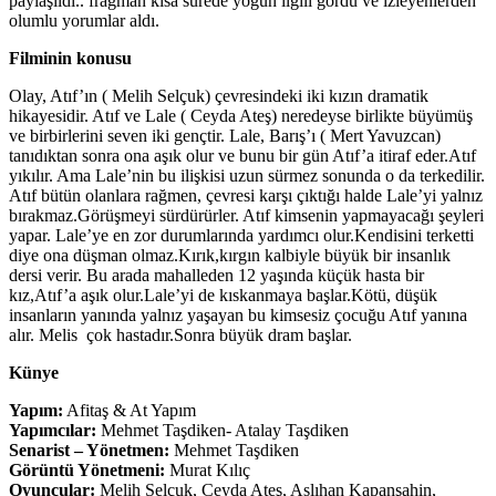
paylaşıldı.. fragman kısa sürede yoğun ilgili gördü ve izleyenlerden
olumlu yorumlar aldı.
Filminin konusu
Olay, Atıf’ın ( Melih Selçuk) çevresindeki iki kızın dramatik
hikayesidir. Atıf ve Lale ( Ceyda Ateş) neredeyse birlikte büyümüş
ve birbirlerini seven iki gençtir. Lale, Barış’ı ( Mert Yavuzcan)
tanıdıktan sonra ona aşık olur ve bunu bir gün Atıf’a itiraf eder.Atıf
yıkılır. Ama Lale’nin bu ilişkisi uzun sürmez sonunda o da terkedilir.
Atıf bütün olanlara rağmen, çevresi karşı çıktığı halde Lale’yi yalnız
bırakmaz.Görüşmeyi sürdürürler. Atıf kimsenin yapmayacağı şeyleri
yapar. Lale’ye en zor durumlarında yardımcı olur.Kendisini terketti
diye ona düşman olmaz.Kırık,kırgın kalbiyle büyük bir insanlık
dersi verir. Bu arada mahalleden 12 yaşında küçük hasta bir
kız,Atıf’a aşık olur.Lale’yi de kıskanmaya başlar.Kötü, düşük
insanların yanında yalnız yaşayan bu kimsesiz çocuğu Atıf yanına
alır. Melis çok hastadır.Sonra büyük dram başlar.
Künye
Yapım:
Afitaş & At Yapım
Yapımcılar:
Mehmet Taşdiken- Atalay Taşdiken
Senarist – Yönetmen:
Mehmet Taşdiken
Görüntü Yönetmeni:
Murat Kılıç
Oyuncular:
Melih Selçuk, Ceyda Ateş, Aslıhan Kapanşahin,