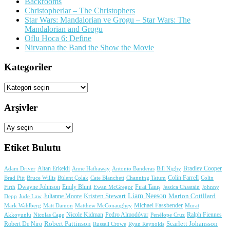
Backrooms
Christopherlar – The Christophers
Star Wars: Mandalorian ve Grogu – Star Wars: The
Mandalorian and Grogu
Oflu Hoca 6: Define
Nirvanna the Band the Show the Movie
Kategoriler
Kategoriler
Arşivler
Arşivler
Etiket Bulutu
Adam Driver
Altan Erkekli
Anne Hathaway
Antonio Banderas
Bradley Cooper
Bill Nighy
Colin Farrell
Brad Pitt
Bülent Çolak
Channing Tatum
Colin
Bruce Willis
Cate Blanchett
Dwayne Johnson
Fırat Tanış
Firth
Emily Blunt
Jessica Chastain
Johnny
Ewan McGregor
Liam Neeson
Julianne Moore
Kristen Stewart
Marion Cotillard
Depp
Jude Law
Michael Fassbender
Mark Wahlberg
Matt Damon
Matthew McConaughey
Murat
Nicole Kidman
Ralph Fiennes
Akkoyunlu
Nicolas Cage
Pedro Almodóvar
Penélope Cruz
Robert Pattinson
Scarlett Johansson
Robert De Niro
Russell Crowe
Ryan Reynolds