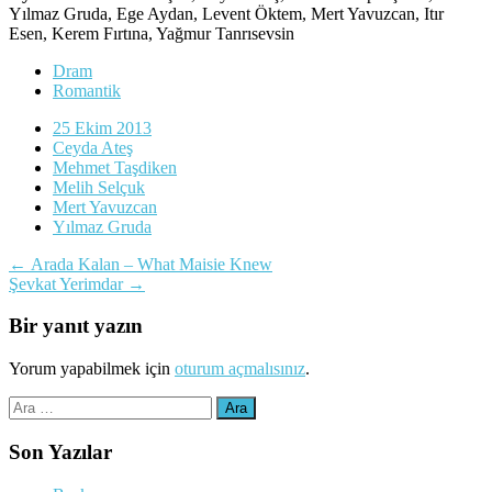
Yılmaz Gruda, Ege Aydan, Levent Öktem, Mert Yavuzcan, Itır
Esen, Kerem Fırtına, Yağmur Tanrısevsin
Dram
Romantik
25 Ekim 2013
Ceyda Ateş
Mehmet Taşdiken
Melih Selçuk
Mert Yavuzcan
Yılmaz Gruda
Yazı
←
Arada Kalan – What Maisie Knew
Şevkat Yerimdar
→
dolaşımı
Bir yanıt yazın
Yorum yapabilmek için
oturum açmalısınız
.
Arama:
Son Yazılar