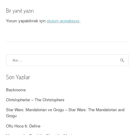
ı
Bir yanıt yazın
d
Yorum yapabilmek için
oturum açmalısınız
.
o
l
a
ş
Arama:
ı
Son Yazılar
m
ı
Backrooms
Christopherlar – The Christophers
Star Wars: Mandalorian ve Grogu – Star Wars: The Mandalorian and
Grogu
Oflu Hoca 6: Define