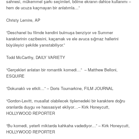
sahnesi, mükemmel şarkı seçimleri, bölme ekranın dahice kullanımı –
hem de ucuza kaçmayan bir anlatımla…”
Christy Lemire, AP
“Deschanel bu filmde kendini bulmuşa benziyor ve Summer
karakterinin cazibesini, kaçamak ve ele avuca sığmaz hallerini
büyüleyici şekilde yanıstabiliyor.”
Todd McCarthy, DAILY VARIETY
“Gerçekleri anlatan bir romantik komedi…” – Matthew Belloni,
ESQUIRE
“Dokunaklı ve etkili…” – Doris Toumarkine, FILM JOURNAL
“Gordon-Levitt, musallat olabilecek tiplemedeki bir karaktere doğru
oranlarda duygu ve hassasiyet ekliyor…– Kirk Honeycutt,
HOLLYWOOD REPORTER
“Bu komedi, yeterli miktarda kahkaha vadediyor…” – Kirk Honeycutt,
HOLLYWOOD REPORTER