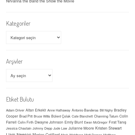
Nirvanna the Band the Show the Movie
Kategoriler
Kategoriler
Arşivler
Arşivler
Etiket Bulutu
Adam Driver
Altan Erkekli
Anne Hathaway
Antonio Banderas
Bradley
Bill Nighy
Colin
Cooper
Brad Pitt
Bülent Çolak
Channing Tatum
Bruce Willis
Cate Blanchett
Farrell
Dwayne Johnson
Fırat Tanış
Colin Firth
Emily Blunt
Ewan McGregor
Kristen Stewart
Julianne Moore
Jessica Chastain
Johnny Depp
Jude Law
Liam Neeson
Marion Cotillard
Mark Wahlberg
Matt Damon
Matthew