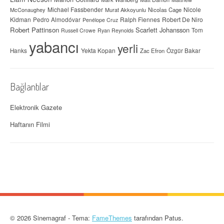
Michael Fassbender
Nicole
McConaughey
Murat Akkoyunlu
Nicolas Cage
Kidman
Ralph Fiennes
Robert De Niro
Pedro Almodóvar
Penélope Cruz
Robert Pattinson
Scarlett Johansson
Tom
Russell Crowe
Ryan Reynolds
yabancı
yerli
Yekta Kopan
Hanks
Zac Efron
Özgür Bakar
Bağlantılar
Elektronik Gazete
Haftanın Filmi
© 2026 Sinemagraf - Tema:
FameThemes
tarafından Patus.