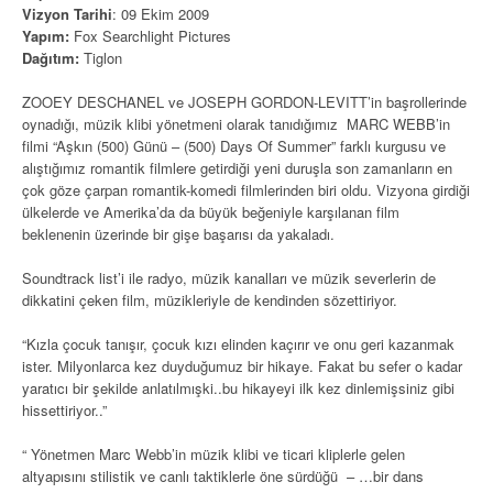
Vizyon Tarihi
: 09 Ekim 2009
Yapım:
Fox Searchlight Pictures
Dağıtım:
Tiglon
ZOOEY DESCHANEL ve JOSEPH GORDON-LEVITT’in başrollerinde
oynadığı, müzik klibi yönetmeni olarak tanıdığımız MARC WEBB’in
filmi “Aşkın (500) Günü – (500) Days Of Summer” farklı kurgusu ve
alıştığımız romantik filmlere getirdiği yeni duruşla son zamanların en
çok göze çarpan romantik-komedi filmlerinden biri oldu. Vizyona girdiği
ülkelerde ve Amerika’da da büyük beğeniyle karşılanan film
beklenenin üzerinde bir gişe başarısı da yakaladı.
Soundtrack list’i ile radyo, müzik kanalları ve müzik severlerin de
dikkatini çeken film, müzikleriyle de kendinden sözettiriyor.
“Kızla çocuk tanışır, çocuk kızı elinden kaçırır ve onu geri kazanmak
ister. Milyonlarca kez duyduğumuz bir hikaye. Fakat bu sefer o kadar
yaratıcı bir şekilde anlatılmışki..bu hikayeyi ilk kez dinlemişsiniz gibi
hissettiriyor..”
“ Yönetmen Marc Webb’in müzik klibi ve ticari kliplerle gelen
altyapısını stilistik ve canlı taktiklerle öne sürdüğü – …bir dans