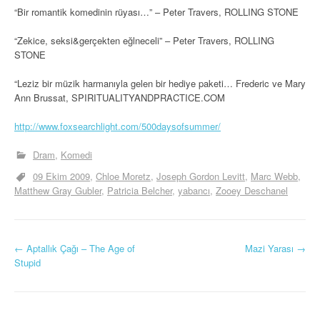
“Bir romantik komedinin rüyası…” – Peter Travers, ROLLING STONE
“Zekice, seksi&gerçekten eğlneceli” – Peter Travers, ROLLING
STONE
“Leziz bir müzik harmanıyla gelen bir hediye paketi… Frederic ve Mary
Ann Brussat, SPIRITUALITYANDPRACTICE.COM
http://www.foxsearchlight.com/500daysofsummer/
Dram
Komedi
09 Ekim 2009
Chloe Moretz
Joseph Gordon Levitt
Marc Webb
Matthew Gray Gubler
Patricia Belcher
yabancı
Zooey Deschanel
Y
←
Aptallık Çağı – The Age of
Mazi Yarası
→
Stupid
a
z