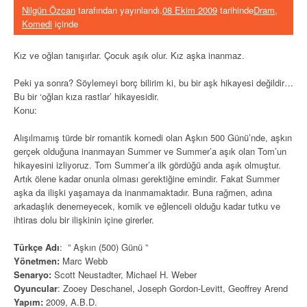
Nilgün Özcan
tarafından yayınlandı.
08 Ekim 2009
tarihinde
Dram
,
Komedi
içinde
Kız ve oğlan tanışırlar. Çocuk aşık olur. Kız aşka inanmaz.
Peki ya sonra? Söylemeyi borç bilirim ki, bu bir aşk hikayesi değildir…
Bu bir ‘oğlan kıza rastlar’ hikayesidir.
Konu:
Alışılmamış türde bir romantik komedi olan Aşkın 500 Günü’nde, aşkın
gerçek olduğuna inanmayan Summer ve Summer’a aşık olan Tom’un
hikayesini izliyoruz. Tom Summer’a ilk gördüğü anda aşık olmuştur.
Artık ölene kadar onunla olması gerektiğine emindir. Fakat Summer
aşka da ilişki yaşamaya da inanmamaktadır. Buna rağmen, adına
arkadaşlık denemeyecek, komik ve eğlenceli olduğu kadar tutku ve
ihtiras dolu bir ilişkinin içine girerler.
Türkçe Adı
: ” Aşkın (500) Günü ”
Yönetmen:
Marc Webb
Senaryo:
Scott Neustadter, Michael H. Weber
Oyuncular
: Zooey Deschanel, Joseph Gordon-Levitt, Geoffrey Arend
Yapım:
2009, A.B.D.