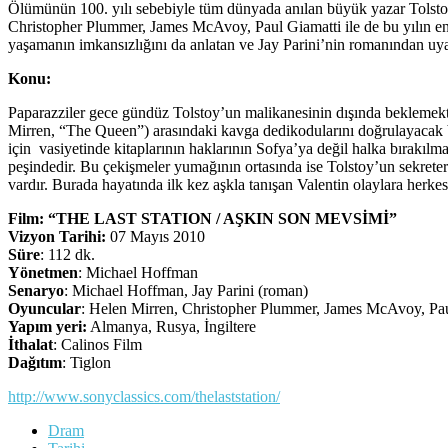
Ölümünün 100. yılı sebebiyle tüm dünyada anılan büyük yazar Tolsto
Christopher Plummer, James McAvoy, Paul Giamatti ile de bu yılın en 
yaşamanın imkansızlığını da anlatan ve Jay Parini’nin romanından uy
Konu:
Paparazziler gece gündüz Tolstoy’un malikanesinin dışında beklemekte
Mirren, “The Queen”) arasındaki kavga dedikodularını doğrulayacak b
için vasiyetinde kitaplarının haklarının Sofya’ya değil halka bırakılm
peşindedir. Bu çekişmeler yumağının ortasında ise Tolstoy’un sekreter
vardır. Burada hayatında ilk kez aşkla tanışan Valentin olaylara herke
Film: “THE LAST STATION / AŞKIN SON MEVSİMİ”
Vizyon Tarihi:
07 Mayıs 2010
Süre
: 112 dk.
Yönetmen
: Michael Hoffman
Senaryo
: Michael Hoffman, Jay Parini (roman)
Oyuncular
: Helen Mirren, Christopher Plummer, James McAvoy, Pau
Yapım yeri:
Almanya, Rusya, İngiltere
İthalat
: Calinos Film
Dağıtım
: Tiglon
http://www.sonyclassics.com/thelaststation/
Dram