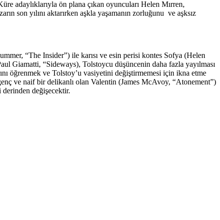
üre adaylıklarıyla ön plana çıkan oyuncuları Helen Mırren,
zarın son yılını aktarırken aşkla yaşamanın zorluğunu ve aşksız
mer, “The Insider”) ile karısı ve esin perisi kontes Sofya (Helen
Paul Giamatti, “Sideways), Tolstoycu düşüncenin daha fazla yayılması
ını öğrenmek ve Tolstoy’u vasiyetini değiştirmemesi için ikna etme
n genç ve naif bir delikanlı olan Valentin (James McAvoy, “Atonement”)
 derinden değişecektir.