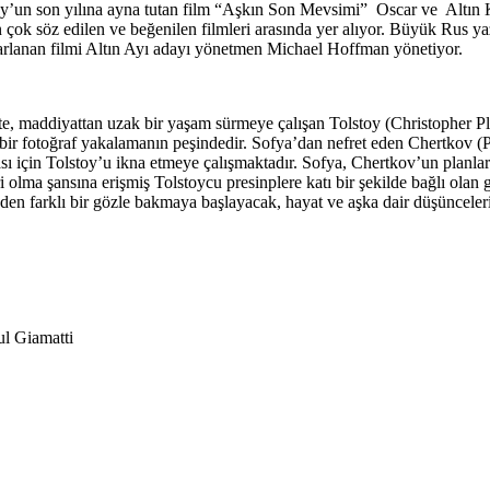
y’un son yılına ayna tutan film “Aşkın Son Mevsimi” Oscar ve Altın K
çok söz edilen ve beğenilen filmleri arasında yer alıyor. Büyük Rus ya
arlanan filmi Altın Ayı adayı yönetmen Michael Hoffman yönetiyor.
, maddiyattan uzak bir yaşam sürmeye çalışan Tolstoy (Christopher Plum
ir fotoğraf yakalamanın peşindedir. Sofya’dan nefret eden Chertkov (
ası için Tolstoy’u ikna etmeye çalışmaktadır.
Sofya, Chertkov’un planlar
i olma şansına erişmiş Tolstoycu presinplere katı bir şekilde bağlı ola
sden farklı bir gözle bakmaya başlayacak, hayat ve aşka dair düşünceleri
l Giamatti