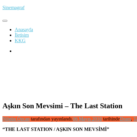
İçeriğe
Sinemagraf
atla
Anasayfa
İletişim
KKG
Aşkın Son Mevsimi – The Last Station
Nilgün Özcan
tarafından yayınlandı.
06 Mayıs 2010
tarihinde
Dram
,
T
“THE LAST STATION / AŞKIN SON MEVSİMİ”