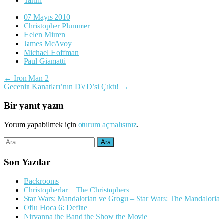
Tarihi
07 Mayıs 2010
Christopher Plummer
Helen Mirren
James McAvoy
Michael Hoffman
Paul Giamatti
Yazı
←
Iron Man 2
Gecenin Kanatları’nın DVD’si Çıktı!
→
dolaşımı
Bir yanıt yazın
Yorum yapabilmek için
oturum açmalısınız
.
Arama:
Son Yazılar
Backrooms
Christopherlar – The Christophers
Star Wars: Mandalorian ve Grogu – Star Wars: The Mandalori
Oflu Hoca 6: Define
Nirvanna the Band the Show the Movie