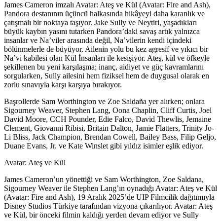
James Cameron imzalı Avatar: Ateş ve Kül (Avatar: Fire and Ash),
Pandora destanının üçüncü halkasında hikâyeyi daha karanlık ve
çatışmalı bir noktaya taşıyor. Jake Sully ve Neytiri, yaşadıkları
büyük kaybın yasını tutarken Pandora’daki savaş artık yalnızca
insanlar ve Na’viler arasında değil, Na’vilerin kendi içindeki
bölünmelerle de büyüyor. Ailenin yolu bu kez agresif ve yıkıcı bir
Na’vi kabilesi olan Kül İnsanları ile kesişiyor. Ateş, kül ve öfkeyle
şekillenen bu yeni karşılaşma; inanç, aidiyet ve güç kavramlarını
sorgularken, Sully ailesini hem fiziksel hem de duygusal olarak en
zorlu sınavıyla karşı karşıya bırakıyor.
Başrollerde Sam Worthington ve Zoe Saldaña yer alırken; onlara
Sigourney Weaver, Stephen Lang, Oona Chaplin, Cliff Curtis, Joel
David Moore, CCH Pounder, Edie Falco, David Thewlis, Jemaine
Clement, Giovanni Ribisi, Britain Dalton, Jamie Flatters, Trinity Jo-
Li Bliss, Jack Champion, Brendan Cowell, Bailey Bass, Filip Geljo,
Duane Evans, Jr. ve Kate Winslet gibi yıldız isimler eşlik ediyor.
Avatar: Ateş ve Kül
James Cameron’un yönettiği ve Sam Worthington, Zoe Saldana,
Sigourney Weaver ile Stephen Lang’ın oynadığı Avatar: Ateş ve Kül
(Avatar: Fire and Ash), 19 Aralık 2025’de UIP Filmcilik dağıtımıyla
Disney Studios Türkiye tarafından vizyona çıkarılıyor. Avatar: Ateş
ve Kül, bir önceki filmin kaldığı yerden devam ediyor ve Sully