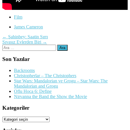
Film
James Cameron
Yazı
←
Şahinbey: Saatin Sırrı
Sıvasız Evlerden Biri
→
dolaşımı
Arama:
Son Yazılar
Backrooms
Christopherlar – The Christophers
Star Wars: Mandalorian ve Grogu – Star Wars: The
Mandalorian and Grogu
Oflu Hoca 6: Define
Nirvanna the Band the Show the Movie
Kategoriler
Kategoriler