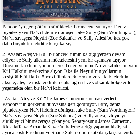
Pandora’ya geri götüren sürükleyici bir macera sunuyor. Deniz
piyadesiyken Na’vi liderine dönüşen Jake Sully (Sam Worthington),
Na’vi savaşçısı Neytiri (Zoe Saldaña) ve Sully Ailesi bu kez çok
daha büyük bir tehditle karşı karşıya.
2- Avatar: Ateş ve Kül, bir önceki filmin kaldığı yerden devam
ediyor ve Sully ailesinin mücadelesini yeni bir aşamaya taşıyor.
Doğanın farklı bir yönünü temsil eden yeni bir Na’vi kabilesini, yani
Kül Halkı’nı merkezine alıyor, Jake ile Neytiri’nin yollarının
kesiştiği Kül Halkı, önceki filmlerdeki orman ve su kabilelerinin
aksine, ateş ile ilişkilendirilen daha agresif ve volkanik bölgelerde
yaşamakta olan bir Na’vi kabilesi.
“Avatar: Ateş ve Kül” ile James Cameron sinemaseverleri
Pandora’nın görkemli dünyasına geri götürüyor. Film, deniz
piyadesiyken Na’vi liderine dönüşen Jake Sully (Sam Worthington),
Na’vi savaşçısı Neytiri (Zoe Saldaña) ve Sully ailesi, izleyiciyi
sürükleyici bir maceraya çıkarıyor. Senaryosunu James Cameron,
Rick Jaffa ve Amanda Silver’ın kaleme aldığı yapımın hikâyesi
ayrıca Josh Friedman ve Shane Salerno’nun katkılarıyla şekillendi.