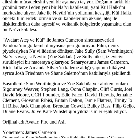
ailesinin mücadelesini yeni bir aşamaya taşıyor. Doğanın farklı bir
yönünü temsil eden yeni bir Na’vi kabilesini, yani Kül Halkı’nı
merkezine alıyor, Jake ile Neytiri’nin yollarının kesiştiği Kül Halkı,
önceki filmlerdeki orman ve su kabilelerinin aksine, ateş ile
ilişkilendirilen daha agresif ve volkanik bölgelerde yaşamakta olan
bir Na’vi kabilesi.
“Avatar: Ateş ve Kül” ile James Cameron sinemaseverleri
Pandora’nın görkemli dünyasına geri götürüyor. Film, deniz
piyadesiyken Na’vi liderine dönüşen Jake Sully (Sam Worthington),
Na’vi savaşçısı Neytiri (Zoe Saldaña) ve Sully ailesi, izleyiciyi
sürükleyici bir maceraya çıkarıyor. Senaryosunu James Cameron,
Rick Jaffa ve Amanda Silver’ın kaleme aldığı yapımın hikâyesi
ayrıca Josh Friedman ve Shane Salerno’nun katkılarıyla şekillendi.
Başrollerde Sam Worthington ve Zoe Saldaña yer alırken; onlara
Sigourney Weaver, Stephen Lang, Oona Chaplin, Cliff Curtis, Joel
David Moore, CCH Pounder, Edie Falco, David Thewlis, Jemaine
Clement, Giovanni Ribisi, Britain Dalton, Jamie Flatters, Trinity Jo-
Li Bliss, Jack Champion, Brendan Cowell, Bailey Bass, Filip Geljo,
Duane Evans, Jr. ve Kate Winslet gibi yıldız isimler eşlik ediyor.
Orijinal adı Avatar: Fire and Ash
Yönetmen: James Cameron
Oyuncular: Sam Worthington Zoe Saldaña, Sigourney Weaver,