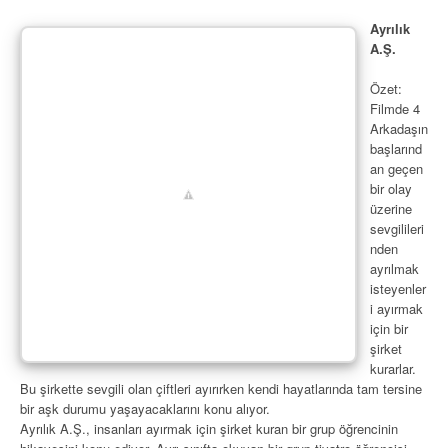
Ayrılık
A.Ş.
Özet:
Filmde 4
Arkadaşın
başlarınd
an geçen
bir olay
üzerine
sevgilileri
nden
ayrılmak
isteyenler
i ayırmak
için bir
şirket
kurarlar.
Bu şirkette sevgili olan çiftleri ayırırken kendi hayatlarında tam tersine
bir aşk durumu yaşayacaklarını konu alıyor.
Ayrılık A.Ş., insanları ayırmak için şirket kuran bir grup öğrencinin