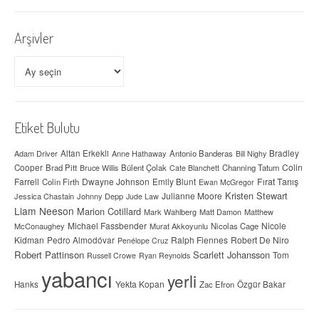
Arşivler
Arşivler
Etiket Bulutu
Adam Driver
Altan Erkekli
Anne Hathaway
Antonio Banderas
Bradley
Bill Nighy
Colin
Cooper
Brad Pitt
Bülent Çolak
Channing Tatum
Bruce Willis
Cate Blanchett
Farrell
Dwayne Johnson
Fırat Tanış
Colin Firth
Emily Blunt
Ewan McGregor
Kristen Stewart
Julianne Moore
Jessica Chastain
Johnny Depp
Jude Law
Liam Neeson
Marion Cotillard
Mark Wahlberg
Matt Damon
Matthew
Michael Fassbender
Nicole
McConaughey
Murat Akkoyunlu
Nicolas Cage
Kidman
Ralph Fiennes
Robert De Niro
Pedro Almodóvar
Penélope Cruz
Robert Pattinson
Scarlett Johansson
Tom
Russell Crowe
Ryan Reynolds
yabancı
yerli
Yekta Kopan
Hanks
Zac Efron
Özgür Bakar