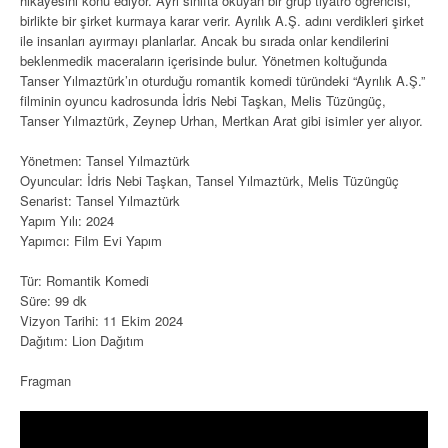
hikayesini konu ediyor. Ayrı sınıfta okuyan bir grup tiyatro öğrencisi,
birlikte bir şirket kurmaya karar verir. Ayrılık A.Ş. adını verdikleri şirket
ile insanları ayırmayı planlarlar. Ancak bu sırada onlar kendilerini
beklenmedik maceraların içerisinde bulur. Yönetmen koltuğunda
Tanser Yılmaztürk’ın oturduğu romantik komedi türündeki “Ayrılık A.Ş.”
filminin oyuncu kadrosunda İdris Nebi Taşkan, Melis Tüzüngüç,
Tanser Yılmaztürk, Zeynep Urhan, Mertkan Arat gibi isimler yer alıyor.
Yönetmen: Tansel Yılmaztürk
Oyuncular: İdris Nebi Taşkan, Tansel Yılmaztürk, Melis Tüzüngüç
Senarist: Tansel Yılmaztürk
Yapım Yılı: 2024
Yapımcı: Film Evi Yapım
Tür: Romantik Komedi
Süre: 99 dk
Vizyon Tarihi: 11 Ekim 2024
Dağıtım: Lion Dağıtım
Fragman