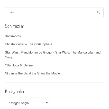
d
Arama:
o
l
Son Yazılar
a
Backrooms
ş
Christopherlar – The Christophers
ı
Star Wars: Mandalorian ve Grogu – Star Wars: The Mandalorian and
Grogu
m
Oflu Hoca 6: Define
ı
Nirvanna the Band the Show the Movie
Kategoriler
Kategoriler