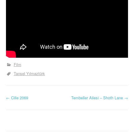
Film
Tansel Yılmaztürk
Y
←
Cille 2069
Tembeller Ailesi – Shoth Lane
→
a
z
ı