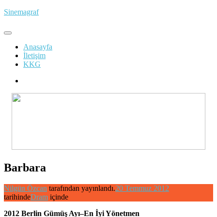
İçeriğe
Sinemagraf
atla
Anasayfa
İletişim
KKG
Barbara
Nilgün Özcan
tarafından yayınlandı.
20 Temmuz 2012
tarihinde
Dram
içinde
2012 Berlin Gümüş Ayı–En İyi Yönetmen