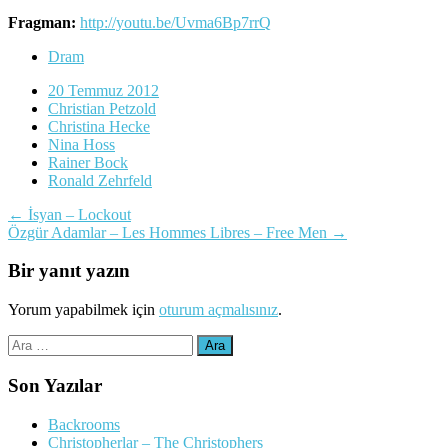
Fragman:
http://youtu.be/Uvma6Bp7rrQ
Dram
20 Temmuz 2012
Christian Petzold
Christina Hecke
Nina Hoss
Rainer Bock
Ronald Zehrfeld
Yazı
←
İsyan – Lockout
Özgür Adamlar – Les Hommes Libres – Free Men
→
dolaşımı
Bir yanıt yazın
Yorum yapabilmek için
oturum açmalısınız
.
Arama:
Son Yazılar
Backrooms
Christopherlar – The Christophers