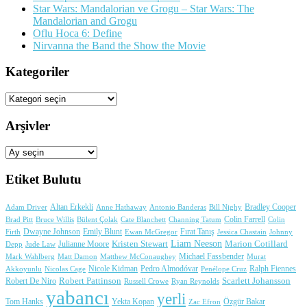
Star Wars: Mandalorian ve Grogu – Star Wars: The
Mandalorian and Grogu
Oflu Hoca 6: Define
Nirvanna the Band the Show the Movie
Kategoriler
Kategoriler
Arşivler
Arşivler
Etiket Bulutu
Adam Driver
Altan Erkekli
Anne Hathaway
Antonio Banderas
Bradley Cooper
Bill Nighy
Colin Farrell
Brad Pitt
Bülent Çolak
Channing Tatum
Colin
Bruce Willis
Cate Blanchett
Dwayne Johnson
Fırat Tanış
Firth
Emily Blunt
Jessica Chastain
Johnny
Ewan McGregor
Liam Neeson
Julianne Moore
Kristen Stewart
Marion Cotillard
Depp
Jude Law
Michael Fassbender
Mark Wahlberg
Matt Damon
Matthew McConaughey
Murat
Nicole Kidman
Ralph Fiennes
Akkoyunlu
Nicolas Cage
Pedro Almodóvar
Penélope Cruz
Robert Pattinson
Scarlett Johansson
Robert De Niro
Russell Crowe
Ryan Reynolds
yabancı
yerli
Yekta Kopan
Tom Hanks
Zac Efron
Özgür Bakar