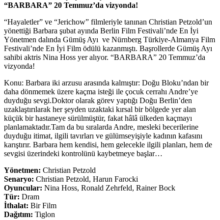
“BARBARA” 20 Temmuz’da vizyonda!
“Hayaletler” ve “Jerichow” filmleriyle tanınan Christian Petzold’un
yönettiği Barbara şubat ayında Berlin Film Festivali’nde En İyi
Yönetmen dalında Gümüş Ayı ve Nürnberg Türkiye-Almanya Film
Festivali’nde En İyi Film ödülü kazanmıştı. Başrollerde Gümüş Ayı
sahibi aktris Nina Hoss yer alıyor. “BARBARA” 20 Temmuz’da
vizyonda!
Konu: Barbara iki arzusu arasında kalmıştır: Doğu Bloku’ndan bir
daha dönmemek üzere kaçma isteği ile çocuk cerrahı Andre’ye
duyduğu sevgi.Doktor olarak görev yaptığı Doğu Berlin’den
uzaklaştırılarak her şeyden uzaktaki kırsal bir bölgede yer alan
küçük bir hastaneye sürülmüştür, fakat hâlâ ülkeden kaçmayı
planlamaktadır.Tam da bu sıralarda Andre, mesleki becerilerine
duyduğu itimat, ilgili tavırları ve gülümseyişiyle kadının kafasını
karıştırır. Barbara hem kendisi, hem gelecekle ilgili planları, hem de
sevgisi üzerindeki kontrolünü kaybetmeye başlar…
Yönetmen:
Christian Petzold
Senaryo:
Christian Petzold, Harun Farocki
Oyuncular:
Nina Hoss, Ronald Zehrfeld, Rainer Bock
Tür:
Dram
İthalat:
Bir Film
Dağıtım:
Tiglon