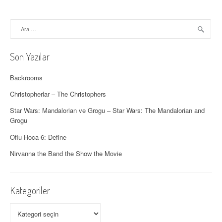
ı
d
Arama:
o
l
Son Yazılar
a
Backrooms
ş
Christopherlar – The Christophers
ı
Star Wars: Mandalorian ve Grogu – Star Wars: The Mandalorian and
Grogu
m
Oflu Hoca 6: Define
ı
Nirvanna the Band the Show the Movie
Kategoriler
Kategoriler