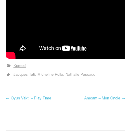
Komedi
Jacques Tati
Micheline Rolla
Nathalie Pascaud
Y
←
Oyun Vakti – Play Time
Amcam – Mon Oncle
→
a
z