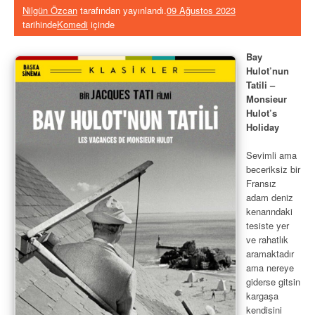
Nilgün Özcan
tarafından yayınlandı.
09 Ağustos 2023
tarihinde
Komedi
içinde
Bay
Hulot’nun
Tatili –
Monsieur
Hulot’s
Holiday
Sevimli ama
beceriksiz bir
Fransız
adam deniz
kenarındaki
tesiste yer
ve rahatlık
aramaktadır
ama nereye
giderse gitsin
kargaşa
kendisini