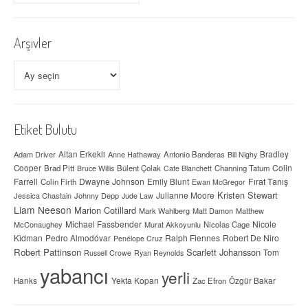
Arşivler
Arşivler
Etiket Bulutu
Adam Driver
Altan Erkekli
Anne Hathaway
Antonio Banderas
Bradley
Bill Nighy
Colin
Cooper
Brad Pitt
Bülent Çolak
Channing Tatum
Bruce Willis
Cate Blanchett
Farrell
Dwayne Johnson
Fırat Tanış
Colin Firth
Emily Blunt
Ewan McGregor
Kristen Stewart
Julianne Moore
Jessica Chastain
Johnny Depp
Jude Law
Liam Neeson
Marion Cotillard
Mark Wahlberg
Matt Damon
Matthew
Michael Fassbender
Nicole
McConaughey
Murat Akkoyunlu
Nicolas Cage
Kidman
Ralph Fiennes
Robert De Niro
Pedro Almodóvar
Penélope Cruz
Robert Pattinson
Scarlett Johansson
Tom
Russell Crowe
Ryan Reynolds
yabancı
yerli
Yekta Kopan
Hanks
Zac Efron
Özgür Bakar