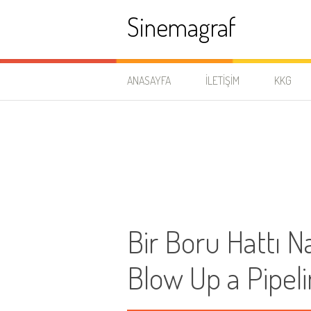
İçeriğe
Sinemagraf
atla
ANASAYFA
İLETIŞIM
KKG
Bir Boru Hattı Na
Blow Up a Pipel