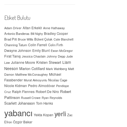
Etiket Bulutu
Adam Driver
Altan Erkekli
Anne Hathaway
Antonio Banderas
Bradley Cooper
Bill Nighy
Brad Pitt
Bülent Çolak
Bruce Willis
Cate Blanchett
Colin Farrell
Channing Tatum
Colin Firth
Dwayne Johnson
Emily Blunt
Ewan McGregor
Fırat Tanış
Jessica Chastain
Johnny Depp
Jude
Liam
Kristen Stewart
Julianne Moore
Law
Neeson
Marion Cotillard
Mark Wahlberg
Matt
Michael
Damon
Matthew McConaughey
Fassbender
Murat Akkoyunlu
Nicolas Cage
Nicole Kidman
Pedro Almodóvar
Penélope
Robert
Ralph Fiennes
Robert De Niro
Cruz
Pattinson
Russell Crowe
Ryan Reynolds
Scarlett Johansson
Tom Hanks
yabancı
yerli
Yekta Kopan
Zac
Efron
Özgür Bakar