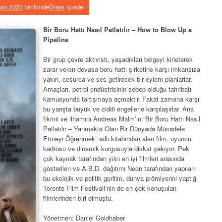
ran 2023
tarihinde
Dram
içinde
Bir Boru Hattı Nasıl Patlatılır – How to Blow Up a
Pipeline
Bir grup çevre aktivisti, yaşadıkları bölgeyi kirleterek
zarar veren devasa boru hattı şirketine karşı imkansıza
yakın, cesurca ve ses getirecek bir eylem planlarlar.
Amaçları, petrol endüstrisinin sebep olduğu tahribatı
kamuoyunda tartışmaya açmaktır. Fakat zamana karşı
bu yarışta büyük ve ciddi engellerle karşılaşırlar. Ana
fikrini ve ilhamını Andreas Malm’ın “Bir Boru Hattı Nasıl
Patlatılır – Yanmakta Olan Bir Dünyada Mücadele
Etmeyi Öğrenmek” adlı kitabından alan film, oyuncu
kadrosu ve dinamik kurgusuyla dikkat çekiyor. Pek
çok kaynak tarafından yılın en iyi filmleri arasında
gösterilen ve A.B.D. dağıtımı Neon tarafından yapılan
bu ekolojik ve politik gerilim, dünya prömiyerini yaptığı
Toronto Film Festivali’nin de en çok konuşulan
filmlerinden biri olmuştu.
Yönetmen: Daniel Goldhaber