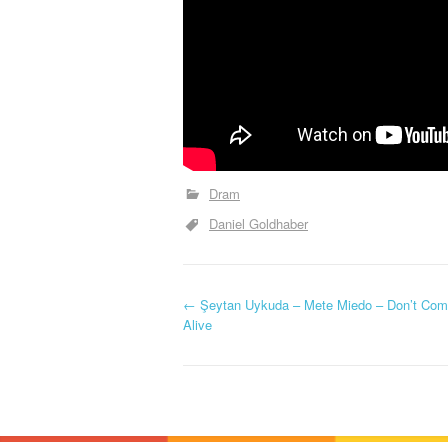
Dram
Daniel Goldhaber
Y
←
Şeytan Uykuda – Mete Miedo – Don’t Co
Alive
a
z
ı