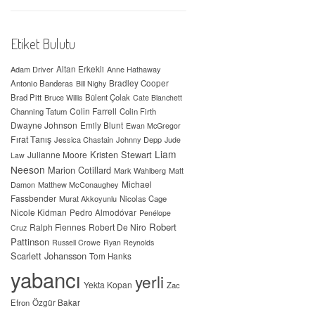
Etiket Bulutu
Adam Driver
Altan Erkekli
Anne Hathaway
Antonio Banderas
Bradley Cooper
Bill Nighy
Brad Pitt
Bülent Çolak
Bruce Willis
Cate Blanchett
Colin Farrell
Channing Tatum
Colin Firth
Dwayne Johnson
Emily Blunt
Ewan McGregor
Fırat Tanış
Jessica Chastain
Johnny Depp
Jude
Liam
Kristen Stewart
Julianne Moore
Law
Neeson
Marion Cotillard
Mark Wahlberg
Matt
Michael
Damon
Matthew McConaughey
Fassbender
Murat Akkoyunlu
Nicolas Cage
Nicole Kidman
Pedro Almodóvar
Penélope
Robert
Ralph Fiennes
Robert De Niro
Cruz
Pattinson
Russell Crowe
Ryan Reynolds
Scarlett Johansson
Tom Hanks
yabancı
yerli
Yekta Kopan
Zac
Efron
Özgür Bakar