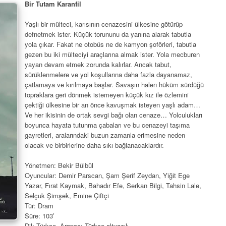
Bir Tutam Karanfil
Yaşlı bir mülteci, karısının cenazesini ülkesine götürüp
defnetmek ister. Küçük torununu da yanına alarak tabutla
yola çıkar. Fakat ne otobüs ne de kamyon şoförleri, tabutla
gezen bu iki mülteciyi araçlarına almak ister. Yola mecburen
yayan devam etmek zorunda kalırlar. Ancak tabut,
sürüklenmelere ve yol koşullarına daha fazla dayanamaz,
çatlamaya ve kırılmaya başlar. Savaşın halen hüküm sürdüğü
topraklara geri dönmek istemeyen küçük kız ile özlemini
çektiği ülkesine bir an önce kavuşmak isteyen yaşlı adam…
Ve her ikisinin de ortak sevgi bağı olan cenaze… Yolculukları
boyunca hayata tutunma çabaları ve bu cenazeyi taşıma
gayretleri, aralarındaki buzun zamanla erimesine neden
olacak ve birbirlerine daha sıkı bağlanacaklardır.
Yönetmen: Bekir Bülbül
Oyuncular: Demir Parscan, Şam Şerif Zeydan, Yiğit Ege
Yazar, Fırat Kaymak, Bahadır Efe, Serkan Bilgi, Tahsin Lale,
Selçuk Şimşek, Emine Çiftçi
Tür: Dram
Süre: 103′
Dil: Türkçe, Arapça; Türkçe altyazılı