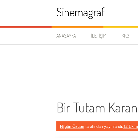
İçeriğe
Sinemagraf
atla
ANASAYFA
İLETIŞIM
KKG
Bir Tutam Karan
Nilgün Özcan
tarafından yayınlandı.
12 Ekim