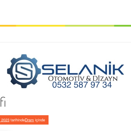
fi
 2023
tarihinde
Dram
içinde