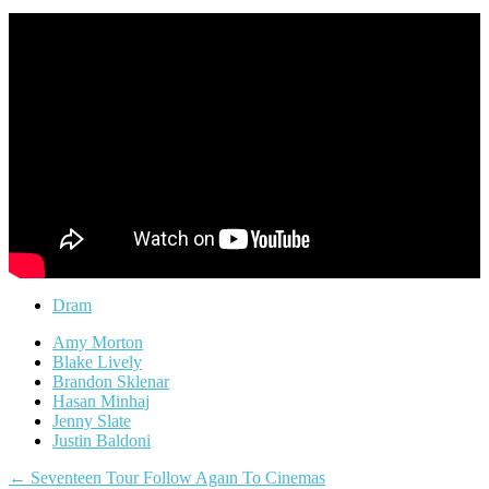
Dram
Amy Morton
Blake Lively
Brandon Sklenar
Hasan Minhaj
Jenny Slate
Justin Baldoni
Yazı
←
Seventeen Tour Follow Agaın To Cinemas