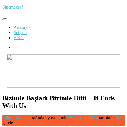
İçeriğe
Sinemagraf
atla
Anasayfa
İletişim
KKG
Bizimle Başladı Bizimle Bitti – It Ends
With Us
Nilgün Özcan
tarafından yayınlandı.
15 Ağustos 2024
tarihinde
Dram
içinde