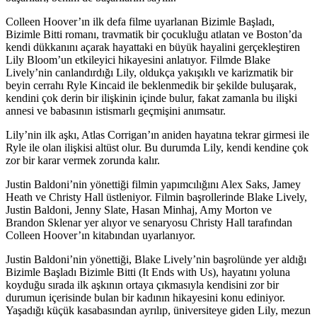
Colleen Hoover’ın ilk defa filme uyarlanan Bizimle Başladı,
Bizimle Bitti romanı, travmatik bir çocukluğu atlatan ve Boston’da
kendi dükkanını açarak hayattaki en büyük hayalini gerçekleştiren
Lily Bloom’un etkileyici hikayesini anlatıyor. Filmde Blake
Lively’nin canlandırdığı Lily, oldukça yakışıklı ve karizmatik bir
beyin cerrahı Ryle Kincaid ile beklenmedik bir şekilde buluşarak,
kendini çok derin bir ilişkinin içinde bulur, fakat zamanla bu ilişki
annesi ve babasının istismarlı geçmişini anımsatır.
Lily’nin ilk aşkı, Atlas Corrigan’ın aniden hayatına tekrar girmesi ile
Ryle ile olan ilişkisi altüst olur. Bu durumda Lily, kendi kendine çok
zor bir karar vermek zorunda kalır.
Justin Baldoni’nin yönettiği filmin yapımcılığını Alex Saks, Jamey
Heath ve Christy Hall üstleniyor. Filmin başrollerinde Blake Lively,
Justin Baldoni, Jenny Slate, Hasan Minhaj, Amy Morton ve
Brandon Sklenar yer alıyor ve senaryosu Christy Hall tarafından
Colleen Hoover’ın kitabından uyarlanıyor.
Justin Baldoni’nin yönettiği, Blake Lively’nin başrolünde yer aldığı
Bizimle Başladı Bizimle Bitti (It Ends with Us), hayatını yoluna
koyduğu sırada ilk aşkının ortaya çıkmasıyla kendisini zor bir
durumun içerisinde bulan bir kadının hikayesini konu ediniyor.
Yaşadığı küçük kasabasından ayrılıp, üniversiteye giden Lily, mezun