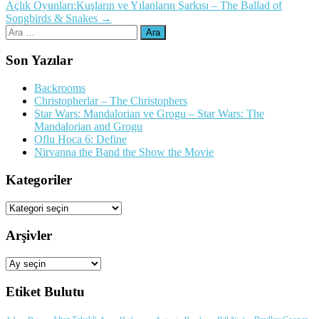
Açlık Oyunları:Kuşların ve Yılanların Şarkısı – The Ballad of
dolaşımı
Songbirds & Snakes
→
Arama:
Son Yazılar
Backrooms
Christopherlar – The Christophers
Star Wars: Mandalorian ve Grogu – Star Wars: The
Mandalorian and Grogu
Oflu Hoca 6: Define
Nirvanna the Band the Show the Movie
Kategoriler
Kategoriler
Arşivler
Arşivler
Etiket Bulutu