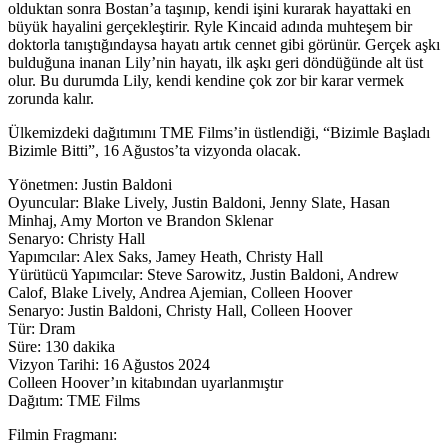
olduktan sonra Bostan’a taşınıp, kendi işini kurarak hayattaki en
büyük hayalini gerçekleştirir. Ryle Kincaid adında muhteşem bir
doktorla tanıştığındaysa hayatı artık cennet gibi görünür. Gerçek aşkı
bulduğuna inanan Lily’nin hayatı, ilk aşkı geri döndüğünde alt üst
olur. Bu durumda Lily, kendi kendine çok zor bir karar vermek
zorunda kalır.
Ülkemizdeki dağıtımını TME Films’in üstlendiği, “Bizimle Başladı
Bizimle Bitti”, 16 Ağustos’ta vizyonda olacak.
Yönetmen: Justin Baldoni
Oyuncular: Blake Lively, Justin Baldoni, Jenny Slate, Hasan
Minhaj, Amy Morton ve Brandon Sklenar
Senaryo: Christy Hall
Yapımcılar: Alex Saks, Jamey Heath, Christy Hall
Yürütücü Yapımcılar: Steve Sarowitz, Justin Baldoni, Andrew
Calof, Blake Lively, Andrea Ajemian, Colleen Hoover
Senaryo: Justin Baldoni, Christy Hall, Colleen Hoover
Tür: Dram
Süre: 130 dakika
Vizyon Tarihi: 16 Ağustos 2024
Colleen Hoover’ın kitabından uyarlanmıştır
Dağıtım: TME Films
Filmin Fragmanı: