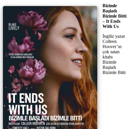
Bizimle
Başladı
Bizimle Bitti
– It Ends
With Us
İngiliz yazar
Colleen
Hoover’ın
çok satan
kitabı
Bizimle
Başladı
Bizimle Bitti