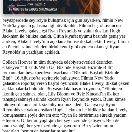
beyazperdede seyirciyle buluşmak için gün sayarken, filmin New
York’ta yapılan galasına ilgi büyük oldu. Filmin başrol oyuncusu
Blake Lively, galaya eşi Ryan Reynolds ve yakın dostları Hugh
Jackman ile birlikte katıldı. Çiftin kıyafet uyumu basında geniş yer
alırken, Blake Lively’nin açıklamaları ise dikkat çekti. Lively, filmin
en önemli sahnelerinden birini kendi gibi oyuncu olan eşi Ryan
Reynolds’ın yazdığını açıkladı.
Colleen Hoover’ın tüm dünyada edebiyatseverleri derinden
etkileyen ““It Ends With Us- Bizimle Başladı Bizimle Bitti”
romanından beyazperdeye uyarlanan “Bizimle Başladı Bizimle
Bitti”, 16 Ağustos’ta seyirciyle buluşuyor. Filmin New York
galasında röportaj veren başrol oyuncusu Blake Lively, dikkat çeken
açıklamalarda bulundu. 36 yaşındaki başarılı oyuncu, “Filmin en
ikonik çatı sahnesi olan, Lily Bloom ve Ryle Kincaid’in ilk kez
tanıştığı sahneyi aslında kocam Ryan Reynolds yazdı. Bunu kimse
bilmiyordu ama artık siz biliyorsunuz” dedi. Galaya eşi Ryan
Reynolds ve yakın dostları Hugh Jackman ile birlikte katılan Lively,
konuşmasına şöyle devam etti: “Ryan ile birbirimize sürekli yardım
ediyoruz. O, benim yaptığım her şey üzerinde çalışıyor. Ben de
onun yaptığı her şey üzerinde çalışıyorum. Bu yüzden onun
başarıları, benim de başarılarım sayılır.”