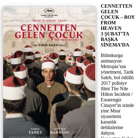
CENNETTEN
GELEN
ÇOCUK – BOY
FROM
HEAVEN
3 ŞUBAT’TA
BAŞKA
SİNEMA’DA
Bilimkurgu
animasyon
Metropia’nın
yönetmeni, Tarik
Saleh, bol ödüllü
2017 polisiye
filmi The Nile
Hilton Incident /
Esrarengiz
Cinayet’in izinde
yine Mısır
siyasetinin
karanlık
dehlizlerine
dalıyor.