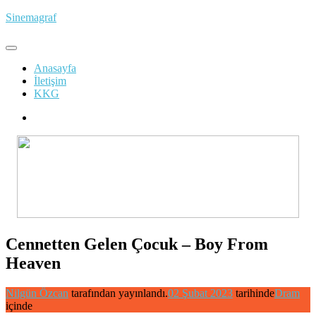
İçeriğe
Sinemagraf
atla
Anasayfa
İletişim
KKG
Cennetten Gelen Çocuk – Boy From
Heaven
Nilgün Özcan
tarafından yayınlandı.
02 Şubat 2023
tarihinde
Dram
içinde