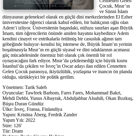
Cennetten Gelen
Çocuk, Mısır’ın
ve Sünni İslam
dünyasının geleneksel olarak en güçlü dini merkezlerinden El Ezher
üniversitesine öğrenci olarak kabul edilen, bir balıkçının oğlu olan
Adem’i izliyor. Üniversitenin başındaki, nüfuzu sınırları aşan Büyük
İmam, tüm öğrencilerin önünde aniden hayatını kaybedince Adem
kendini cinayet ve entrikalarla örülmüş bir casusluk ağının tam
göbeğinde buluyor–kendisi hiç istemese de, Büyük İmam’ın yerinin
boşalmasıyla Mısır’ın en güçlü siyasal ve dini odaklarının acımasız
güç mücadelesinde önemsiz biri olarak çok önemli bir rol
oynayacağını fark ediyor. Mısır’da çekilemediği için büyük kısmı
İstanbul’da çekilen ve İsveç’in Oscar adayı ilan edilen Cennetten
Gelen Çocuk paranoya, ikiyüzlülük, yozlaşma ve inancın ön planda
olduğu, sürükleyici bir politik gerilim.
Yönetmen: Tarik Saleh
Oyuncular: Tawfeek Barhom, Fares Fares, Mohammad Bakri,
Mehdi Dehbi, Yunus Albayrak, Abduljabbar Alsuhili, Okan Bozkuş,
Büşra Duran Gündüz
Ülke: İsveç, Fransa, Finlandiya
Yapım: Kristina Åberg, Fredrik Zander
Yapım Yılı: 2022
Süre: 126′
Tür: Dram