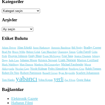
Kategoriler
Kategoriler
Arşivler
Arşivler
Etiket Bulutu
Adam Driver
Altan Erkekli
Anne Hathaway
Antonio Banderas
Bradley Cooper
Bill Nighy
Colin Farrell
Brad Pitt
Bülent Çolak
Channing Tatum
Colin
Bruce Willis
Cate Blanchett
Dwayne Johnson
Fırat Tanış
Firth
Emily Blunt
Jessica Chastain
Johnny
Ewan McGregor
Liam Neeson
Julianne Moore
Kristen Stewart
Marion Cotillard
Depp
Jude Law
Michael Fassbender
Mark Wahlberg
Matt Damon
Matthew McConaughey
Murat
Nicole Kidman
Ralph Fiennes
Akkoyunlu
Nicolas Cage
Pedro Almodóvar
Penélope Cruz
Robert Pattinson
Scarlett Johansson
Robert De Niro
Russell Crowe
Ryan Reynolds
yabancı
yerli
Yekta Kopan
Tom Hanks
Zac Efron
Özgür Bakar
Bağlantılar
Elektronik Gazete
Haftanın Filmi