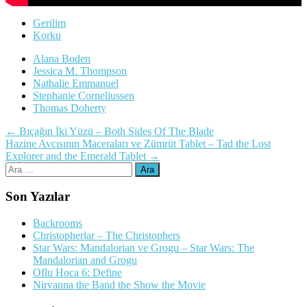
Gerilim
Korku
Alana Boden
Jessica M. Thompson
Nathalie Emmanuel
Stephanie Corneliussen
Thomas Doherty
Yazı
←
Bıçağın İki Yüzü – Both Sides Of The Blade
Hazine Avcısının Maceraları ve Zümrüt Tablet – Tad the Lost
dolaşımı
Explorer and the Emerald Tablet
→
Arama:
Son Yazılar
Backrooms
Christopherlar – The Christophers
Star Wars: Mandalorian ve Grogu – Star Wars: The
Mandalorian and Grogu
Oflu Hoca 6: Define
Nirvanna the Band the Show the Movie