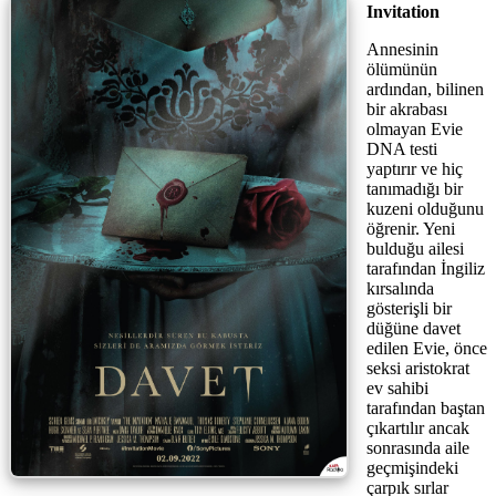
Invitation
Annesinin
ölümünün
ardından, bilinen
bir akrabası
olmayan Evie
DNA testi
yaptırır ve hiç
tanımadığı bir
kuzeni olduğunu
öğrenir. Yeni
bulduğu ailesi
tarafından İngiliz
kırsalında
gösterişli bir
düğüne davet
edilen Evie, önce
seksi aristokrat
ev sahibi
tarafından baştan
çıkartılır ancak
sonrasında aile
geçmişindeki
çarpık sırlar