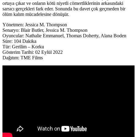
ortaya çıkar ve onların kötü niyetli cömertliklerinin arkasındaki
sarsıcı gerçekleri fark eder. Sonunda bu davet çok geçmeden bir
ölüm kalım mücadelesine dönüşür.
Yönetmen: Jessica M. Thompson
Senaryo: Blair Butler, Jessica M. Thompson
Oyuncular: Nathalie Emmanuel, Thomas Doherty, Alana Boden
Süre: 104 Dakika
Tür: Gerilim – Korku
Gösterim Tarihi: 02 Eylül 2022
Dağıtım: TME Films