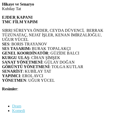
Hikaye ve Senaryo
Kubilay Tat
EJDER KAPANI
TMC FİLM YAPIM
SIRRI SÜREYYA ÖNDER, CEYDA DÜVENCİ, BERRAK
TÜZÜNATAÇ, NEJAT İŞLER, KENAN İMİRZALİOĞLU,
UĞUR YÜCEL
SES
: BORIS TRAYANOV
SES
TASARIM:
BURAK TOPALAKÇI
GENEL KOORDİNATÖR
: GÜZİDE BALCI
KURGU ULAŞ
: CİHAN ŞİMŞEK
SANAT YÖNETMENİ
: GÜLAY DOĞAN
GÖRÜNTÜ YÖNETMENİ
: TOLGA KUTLAR
SENARİST
: KUBİLAY TAT
YAPIMCI
: EROL AVCI
YÖNETMEN
: UĞUR YÜCEL
Resimler
:
Dram
Komedi