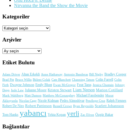
Oflu Hoca 6: Define
Nirvanna the Band the Show the Movie
Kategoriler
Kategoriler
Arşivler
Arşivler
Etiket Bulutu
Adam Driver
Altan Erkekli
Anne Hathaway
Antonio Banderas
Bradley Cooper
Bill Nighy
Colin Farrell
Brad Pitt
Bülent Çolak
Channing Tatum
Colin
Bruce Willis
Cate Blanchett
Dwayne Johnson
Fırat Tanış
Firth
Emily Blunt
Jessica Chastain
Johnny
Ewan McGregor
Liam Neeson
Julianne Moore
Kristen Stewart
Marion Cotillard
Depp
Jude Law
Michael Fassbender
Mark Wahlberg
Matt Damon
Matthew McConaughey
Murat
Nicole Kidman
Ralph Fiennes
Akkoyunlu
Nicolas Cage
Pedro Almodóvar
Penélope Cruz
Robert Pattinson
Scarlett Johansson
Robert De Niro
Russell Crowe
Ryan Reynolds
yabancı
yerli
Yekta Kopan
Tom Hanks
Zac Efron
Özgür Bakar
Bağlantılar