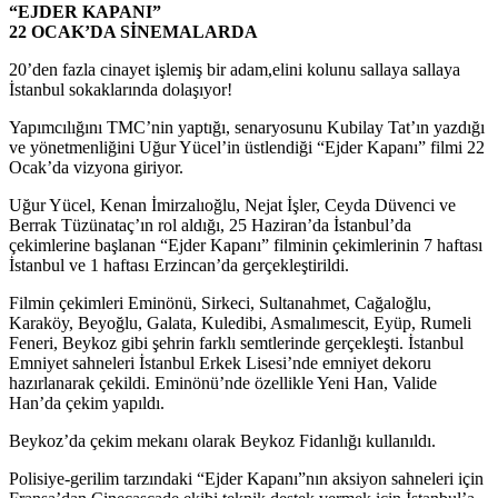
“EJDER KAPANI”
22 OCAK’DA SİNEMALARDA
20’den fazla cinayet işlemiş bir adam,elini kolunu sallaya sallaya
İstanbul sokaklarında dolaşıyor!
Yapımcılığını TMC’nin yaptığı, senaryosunu Kubilay Tat’ın yazdığı
ve yönetmenliğini Uğur Yücel’in üstlendiği “Ejder Kapanı” filmi 22
Ocak’da vizyona giriyor.
Uğur Yücel, Kenan İmirzalıoğlu, Nejat İşler, Ceyda Düvenci ve
Berrak Tüzünataç’ın rol aldığı, 25 Haziran’da İstanbul’da
çekimlerine başlanan “Ejder Kapanı” filminin çekimlerinin 7 haftası
İstanbul ve 1 haftası Erzincan’da gerçekleştirildi.
Filmin çekimleri Eminönü, Sirkeci, Sultanahmet, Cağaloğlu,
Karaköy, Beyoğlu, Galata, Kuledibi, Asmalımescit, Eyüp, Rumeli
Feneri, Beykoz gibi şehrin farklı semtlerinde gerçekleşti. İstanbul
Emniyet sahneleri İstanbul Erkek Lisesi’nde emniyet dekoru
hazırlanarak çekildi. Eminönü’nde özellikle Yeni Han, Valide
Han’da çekim yapıldı.
Beykoz’da çekim mekanı olarak Beykoz Fidanlığı kullanıldı.
Polisiye-gerilim tarzındaki “Ejder Kapanı”nın aksiyon sahneleri için