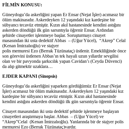
FİLMİN KONUSU:
Güneydogu’da askerliğini yapan Er Ensar (Nejat İşler) acımasız bir
ölüm makinasıdır. Askerdeyken 12 yaşındaki kız kardeşine bir
sübyancı tecavüz etmiştir. Kızın akıl hastanesinde kendini astığını
askerden döndüğü ilk gün sarsıntıyla öğrenir Ensar. Ardından
şehirde cinayetler işlenmeye başlar. Soruşturmayı cinayet
masasından iki usta dedektif Abbas – (Uğur Yücel), “Akrep” Celal
(Kenan İmirzalıoğlu) ve stajyer
polis memuresi Ezo (Berrak Tüzünataç) üstlenir. Emekliliğinde önce
son görevini üstlenen Abbas’ın tek hayali uzun yıllardır sevgilisi
olan ve bir pavyonda şarkıcılık yapan Cavidan’ı (Ceyda Düvenci)
da alıp gitmektir uzaklara…
EJDER KAPANI (Sinopsis)
Güneydogu’da askerliğini yaparken gördüğümüz Er Ensar (Nejat
İşler) acımasız bir ölüm makinasıdır. Askerdeyken 12 yaşındaki kız
kardeşine bir sübyancı tecavüz etmiştir. Kızın akıl hastanesinde
kendini astığını askerden döndüğü ilk gün sarsıntıyla öğrenir Ensar.
Cinayet masasından iki usta dedektif şehirde işlenmeye başlayan
cinayetleri araştırmaya başlar. Abbas – (Uğur Yücel) ve
“Akrep”Celal (Kenan İmirzalıoğlu). Yanlarında bir de stajyer polis
memuresi Ezo (Berrak Tüzünataç)vardır.