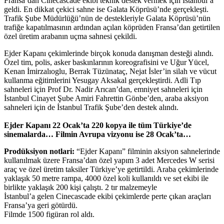
Fransa’dan Cinecascade ekibi teknik destek vermek için İstanbul’a
geldi. En dikkat çekici sahne ise Galata Köprüsü’nde gerçekleşti.
Trafik Şube Müdürlüğü’nün de destekleriyle Galata Köprüsü’nün
trafiğe kapatılmasının ardından açılan köprüden Fransa’dan getirtilen
özel üretim arabanın uçma sahnesi çekildi.
Ejder Kapanı çekimlerinde birçok konuda danışman desteği alındı.
Özel tim, polis, asker baskınlarının koreografisini ve Uğur Yücel,
Kenan İmirzalıoglu, Berrak Tüzünataç, Nejat İsler’in silah ve vücut
kullanma eğitimlerini Yesugay Aksakal gerçekleştirdi. Adli Tıp
sahneleri için Prof Dr. Nadir Arıcan’dan, emniyet sahneleri için
İstanbul Cinayet Şube Amiri Fahrettin Gönbe’den, araba aksiyon
sahneleri için de İstanbul Trafik Şube’den destek alındı.
Ejder Kapanı 22 Ocak’ta 220 kopya ile tüm Türkiye’de
sinemalarda… Filmin Avrupa vizyonu ise 28 Ocak’ta…
Prodüksiyon notlari:
“Ejder Kapanı” filminin aksiyon sahnelerinde
kullanılmak üzere Fransa’dan özel yapım 3 adet Mercedes W serisi
araç ve özel üretim taksiler Türkiye’ye getirtildi. Araba çekimlerinde
yaklaşık 50 metre rampa, 4000 özel koli kullanıldı ve set ekibi ile
birlikte yaklaşık 200 kişi çalıştı. 2 tır malzemeyle
İstanbul’a gelen Cinecascade ekibi çekimlerde perte çıkan araçları
Fransa’ya geri götürdü.
Filmde 1500 figüran rol aldı.