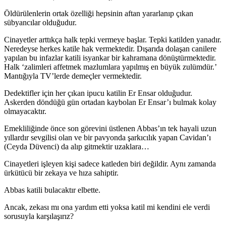
Öldürülenlerin ortak özelliği hepsinin aftan yararlanıp çıkan
sübyancılar olduğudur.
Cinayetler arttıkça halk tepki vermeye başlar. Tepki katilden yanadır.
Neredeyse herkes katile hak vermektedir. Dışarıda dolaşan canilere
yapılan bu infazlar katili isyankar bir kahramana dönüştürmektedir.
Halk ‘zalimleri affetmek mazlumlara yapılmış en büyük zulümdür.’
Mantığıyla TV’lerde demeçler vermektedir.
Dedektifler için her çıkan ipucu katilin Er Ensar olduğudur.
Askerden döndüğü gün ortadan kaybolan Er Ensar’ı bulmak kolay
olmayacaktır.
Emekliliğinde önce son görevini üstlenen Abbas’ın tek hayali uzun
yıllardır sevgilisi olan ve bir pavyonda şarkıcılık yapan Cavidan’ı
(Ceyda Düvenci) da alıp gitmektir uzaklara…
Cinayetleri işleyen kişi sadece katleden biri değildir. Aynı zamanda
ürkütücü bir zekaya ve hıza sahiptir.
Abbas katili bulacaktır elbette.
Ancak, zekası mı ona yardım etti yoksa katil mi kendini ele verdi
sorusuyla karşılaşırız?