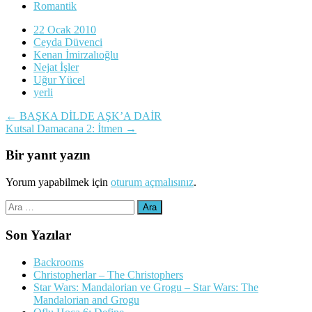
Romantik
22 Ocak 2010
Ceyda Düvenci
Kenan İmirzalıoğlu
Nejat İşler
Uğur Yücel
yerli
Yazı
←
BAŞKA DİLDE AŞK’A DAİR
Kutsal Damacana 2: İtmen
→
dolaşımı
Bir yanıt yazın
Yorum yapabilmek için
oturum açmalısınız
.
Arama:
Son Yazılar
Backrooms
Christopherlar – The Christophers
Star Wars: Mandalorian ve Grogu – Star Wars: The
Mandalorian and Grogu