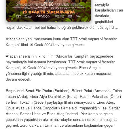
sevgiyle
karşıladıkları can
dostlarla
geçirdikleri
neşeli dakikaları, bol bol hatıra fotoğrafı çektirerek ölümsüzleştirdi…
Afacanların yeni macerasını konu alan TRT ortak yapımı “Afacanlar
Kampta” filmi 19 Ocak 2024’te vizyona girecek.
Afacanlar serisinin ikinci filmi “Afacanlar Kampta”, beyazperdede
hayranlarıyla buluşmaya hazırlanıyor. TRT ortak yapımı “Afacanlar
Kampta”, 19 Ocak 2024’te vizyona girecek. Enes Ateş’in
yönetmenliğini yaptığı filmde, afacanların soluk kesen macerası
devam edecek.
Başrollerini Berat Efe Parlar (Emirhan), Bülent Polat (Armando), Talha
Tosun (Arda), Ebrar Alya Demirbilek (Esila), Rastin Paknahad (Ömer)
ve İrem Tokat’ın (Sedef) paylaştığı filmin senaryosunu Enes Ateş,
Oğuz Ayaz ve Hande Canpolat kaleme aldı. Yapımcılığını ise, Serdar
Atacan, Serhat Usak ve Enes Ateş üstlendi. Yaz kampına gelen
çocukların yaşadıkları akıl almaz olaylar sonrasında kampın başına
geçmek zorunda kalan Emirhan ve afacanların başlarından geçen