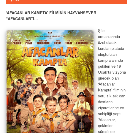
‘AFACANLAR KAMPTA’ FİLMİNİN HAYVANSEVER
“AFACANLAR”I…
Şile
ormanlarında
özel olarak
kurulan platoda
oluşturulan
kamp alanında
çekilen ve 19
Ocak’ta vizyona
girecek olan
‘Afacanlar
Kampta’ filminin
seti, sık sık can
dostların
ziyaretlerine ev
sahipliği yaptı.
‘Afacanlar,
çekimler
süresince