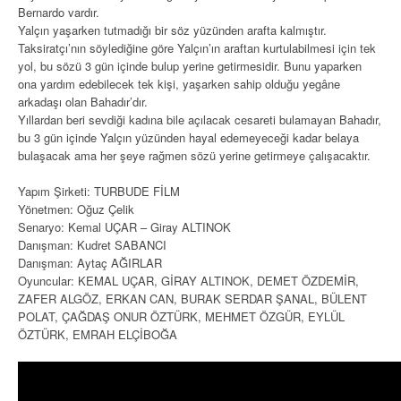
Bernardo vardır.
Yalçın yaşarken tutmadığı bir söz yüzünden arafta kalmıştır.
Taksiratçı’nın söylediğine göre Yalçın’ın araftan kurtulabilmesi için tek
yol, bu sözü 3 gün içinde bulup yerine getirmesidir. Bunu yaparken
ona yardım edebilecek tek kişi, yaşarken sahip olduğu yegâne
arkadaşı olan Bahadır’dır.
Yıllardan beri sevdiği kadına bile açılacak cesareti bulamayan Bahadır,
bu 3 gün içinde Yalçın yüzünden hayal edemeyeceği kadar belaya
bulaşacak ama her şeye rağmen sözü yerine getirmeye çalışacaktır.
Yapım Şirketi: TURBUDE FİLM
Yönetmen: Oğuz Çelik
Senaryo: Kemal UÇAR – Giray ALTINOK
Danışman: Kudret SABANCI
Danışman: Aytaç AĞIRLAR
Oyuncular: KEMAL UÇAR, GİRAY ALTINOK, DEMET ÖZDEMİR,
ZAFER ALGÖZ, ERKAN CAN, BURAK SERDAR ŞANAL, BÜLENT
POLAT, ÇAĞDAŞ ONUR ÖZTÜRK, MEHMET ÖZGÜR, EYLÜL
ÖZTÜRK, EMRAH ELÇİBOĞA