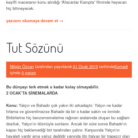
keyifli maceranın konu alındığı “Afacanlar Kampta” filminde heyecan
hiç bitmeyecek.
“Afacanlar
yazısını okumaya devam et
→
Kampta”
Tut Sözünü
Nilgün Özcan
tarafından yayınlandı.
01 Ocak 2015
tarihinde
Komedi
içinde
0 yorum
Bu dünyayı terk etmek o kadar kolay olmayabilir.
2 OCAK’TA SİNEMALARDA
Konu:
Yalçın ve Bahadır çok yakın iki arkadaştır. Yalçın ne kadar
fırlama ve güvenilmezse Bahadır da bir o kadar sakin ve ılımlıdır.
Birbirlerine hiç benzememelerine rağmen aralarında oluşan bu sağlam
dostluk, Yalçın’ın ölümüyle sonlanır. Ancak bir süre sonra Bahadır’ın
kapısı hiç beklemediği biri tarafından çalınır. Karşısında Yalçın’ın
hayaleti vardır ama yalnız değildir yanında ölü italyan bir trapezci olan