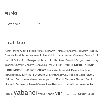
Arşivler
Arşivler
Etiket Bulutu
Adam Driver
Altan Erkekli
Anne Hathaway
Antonio Banderas
Bradley
Bill Nighy
Colin
Cooper
Brad Pitt
Bülent Çolak
Channing Tatum
Bruce Willis
Cate Blanchett
Farrell
Dwayne Johnson
Fırat Tanış
Colin Firth
Emily Blunt
Ewan McGregor
Kristen Stewart
Julianne Moore
Jessica Chastain
Johnny Depp
Jude Law
Liam Neeson
Marion Cotillard
Mark Wahlberg
Matt Damon
Matthew
Michael Fassbender
Nicole
McConaughey
Murat Akkoyunlu
Nicolas Cage
Kidman
Ralph Fiennes
Robert De Niro
Pedro Almodóvar
Penélope Cruz
Robert Pattinson
Scarlett Johansson
Tom
Russell Crowe
Ryan Reynolds
yabancı
yerli
Yekta Kopan
Hanks
Zac Efron
Özgür Bakar