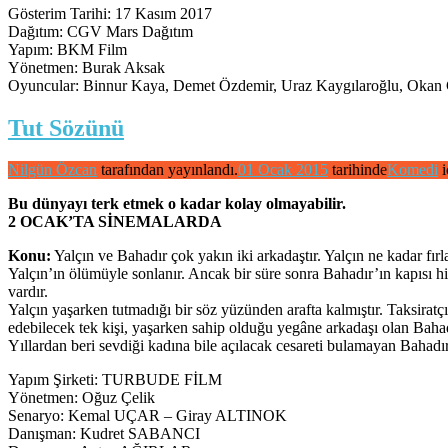
Gösterim Tarihi: 17 Kasım 2017
Dağıtım: CGV Mars Dağıtım
Yapım: BKM Film
Yönetmen: Burak Aksak
Oyuncular: Binnur Kaya, Demet Özdemir, Uraz Kaygılaroğlu, Okan 
Tut Sözünü
Nilgün Özcan
tarafından yayınlandı.
01 Ocak 2015
tarihinde
Komedi
i
Bu dünyayı terk etmek o kadar kolay olmayabilir.
2 OCAK’TA SİNEMALARDA
Konu:
Yalçın ve Bahadır çok yakın iki arkadaştır. Yalçın ne kadar fı
Yalçın’ın ölümüyle sonlanır. Ancak bir süre sonra Bahadır’ın kapısı hiç
vardır.
Yalçın yaşarken tutmadığı bir söz yüzünden arafta kalmıştır. Taksiratç
edebilecek tek kişi, yaşarken sahip olduğu yegâne arkadaşı olan Bahad
Yıllardan beri sevdiği kadına bile açılacak cesareti bulamayan Bahad
Yapım Şirketi: TURBUDE FİLM
Yönetmen: Oğuz Çelik
Senaryo: Kemal UÇAR – Giray ALTINOK
Danışman: Kudret SABANCI