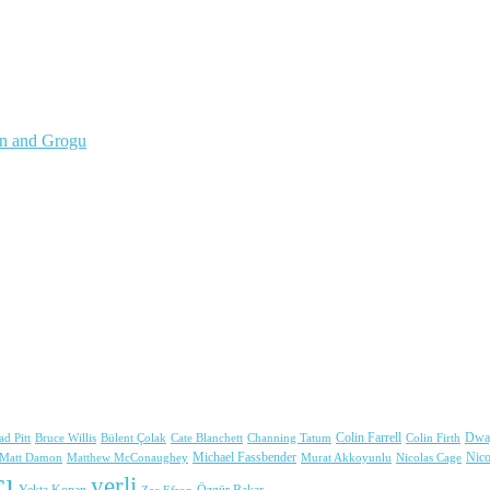
an and Grogu
Colin Farrell
Dwa
ad Pitt
Bülent Çolak
Channing Tatum
Colin Firth
Bruce Willis
Cate Blanchett
Michael Fassbender
Nic
Matt Damon
Matthew McConaughey
Murat Akkoyunlu
Nicolas Cage
ı
yerli