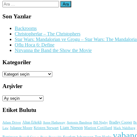
Arama:
Son Yazılar
Backrooms
Christopherlar – The Christophers
Star Wars: Mandalorian ve Grogu – Star Wars: The Mandalori
Oflu Hoca 6: Define
Nirvanna the Band the Show the Movie
Kategoriler
Kategoriler
Arşivler
Arşivler
Etiket Bulutu
Adam Driver
Altan Erkekli
Anne Hathaway
Antonio Banderas
Bradley Cooper
Br
Bill Nighy
Liam Neeson
Julianne Moore
Kristen Stewart
Marion Cotillard
Mark Wahlberg
Law
yabanc
Pattinson
Scarlett Johansson