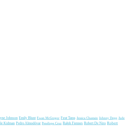
yne Johnson
Fırat Tanış
Emily Blunt
Jessica Chastain
Johnny Depp
Ewan McGregor
Jude
Robert
ole Kidman
Ralph Fiennes
Robert De Niro
Pedro Almodóvar
Penélope Cruz