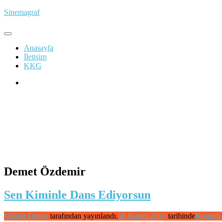
İçeriğe
Sinemagraf
atla
Anasayfa
İletişim
KKG
Demet Özdemir
Sen Kiminle Dans Ediyorsun
Nilgün Özcan
tarafından yayınlandı.
16 Kasım 2017
tarihinde
Komedi