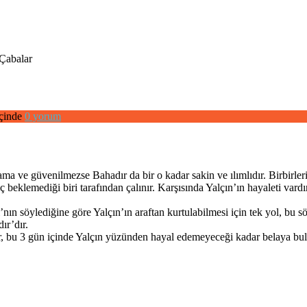
Çabalar
çinde
0 yorum
rlama ve güvenilmezse Bahadır da bir o kadar sakin ve ılımlıdır. Birbir
 beklemediği biri tarafından çalınır. Karşısında Yalçın’ın hayaleti vardı
ı’nın söylediğine göre Yalçın’ın araftan kurtulabilmesi için tek yol, b
ır’dır.
ır, bu 3 gün içinde Yalçın yüzünden hayal edemeyeceği kadar belaya bul