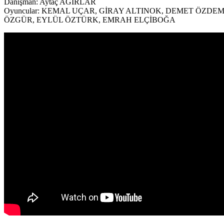
Danışman: Aytaç AĞIRLAR
Oyuncular: KEMAL UÇAR, GİRAY ALTINOK, DEMET ÖZD
ÖZGÜR, EYLÜL ÖZTÜRK, EMRAH ELÇİBOĞA