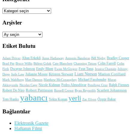
Kategoriler
Arşivler
Arşivler
Etiket Bulutu
Adam Driver
Altan Erkekli
Anne Hathaway
Antonio Banderas
Bradley Cooper
Bill Nighy
Colin Farrell
Brad Pitt
Bülent Çolak
Channing Tatum
Colin
Bruce Willis
Cate Blanchett
Dwayne Johnson
Fırat Tanış
Firth
Emily Blunt
Jessica Chastain
Johnny
Ewan McGregor
Liam Neeson
Julianne Moore
Kristen Stewart
Marion Cotillard
Depp
Jude Law
Michael Fassbender
Mark Wahlberg
Matt Damon
Matthew McConaughey
Murat
Nicole Kidman
Ralph Fiennes
Akkoyunlu
Nicolas Cage
Pedro Almodóvar
Penélope Cruz
Robert Pattinson
Scarlett Johansson
Robert De Niro
Russell Crowe
Ryan Reynolds
yabancı
yerli
Yekta Kopan
Tom Hanks
Zac Efron
Özgür Bakar
Bağlantılar
Elektronik Gazete
Haftanın Filmi