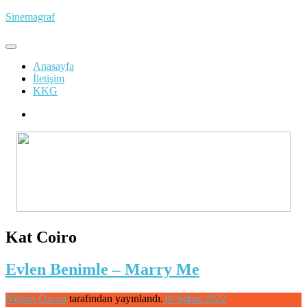
İçeriğe
Sinemagraf
atla
Anasayfa
İletişim
KKG
Kat Coiro
Evlen Benimle – Marry Me
Nilgün Özcan
tarafından yayınlandı.
10 Şubat 2022