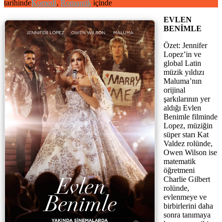
tarihinde
Komedi
,
Romantik
içinde
EVLEN
BENİMLE
Özet: Jennifer
Lopez’in ve
global Latin
müzik yıldızı
Maluma’nın
orijinal
şarkılarının yer
aldığı Evlen
Benimle filminde
Lopez, müziğin
süper starı Kat
Valdez rolünde,
Owen Wilson ise
matematik
öğretmeni
Charlie Gilbert
rolünde,
evlenmeye ve
birbirlerini daha
sonra tanımaya