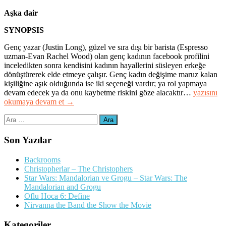
Aşka dair
SYNOPSIS
Genç yazar (Justin Long), güzel ve sıra dışı bir barista (Espresso
uzman-Evan Rachel Wood) olan genç kadının facebook profilini
inceledikten sonra kendisini kadının hayallerini süsleyen erkeğe
dönüştürerek elde etmeye çalışır. Genç kadın değişime maruz kalan
kişiliğine aşık olduğunda ise iki seçeneği vardır; ya rol yapmaya
“Aşka
devam edecek ya da onu kaybetme riskini göze alacaktır…
yazısını
Dair
okumaya devam et
→
–
Arama:
A
Case
of
Son Yazılar
You”
Backrooms
Christopherlar – The Christophers
Star Wars: Mandalorian ve Grogu – Star Wars: The
Mandalorian and Grogu
Oflu Hoca 6: Define
Nirvanna the Band the Show the Movie
Kategoriler