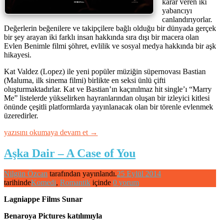
karar veren iki
yabancıyı
canlandırıyorlar.
Değerlerin beğenilere ve takipçilere bağlı olduğu bir dünyada gerçek
bir şey arayan iki farklı insan hakkında sıra dışı bir macera olan
Evlen Benimle filmi şöhret, evlilik ve sosyal medya hakkında bir aşk
hikayesi.
Kat Valdez (Lopez) ile yeni popüler müziğin süpernovası Bastian
(Maluma, ilk sinema filmi) birlikte en seksi ünlü çifti
oluşturmaktadırlar. Kat ve Bastian’ın kaçınılmaz hit single’ı “Marry
Me” listelerde yükselirken hayranlarından oluşan bir izleyici kitlesi
önünde çeşitli platformlarda yayınlanacak olan bir törenle evlenmek
üzeredirler.
“Evlen
yazısını okumaya devam et
→
Benimle
–
Aşka Dair – A Case of You
Marry
Me”
Nilgün Özcan
tarafından yayınlandı.
25 Eylül 2014
tarihinde
Komedi
,
Romantik
içinde
0 yorum
Lagniappe Films Sunar
Benaroya Pictures katılımıyla