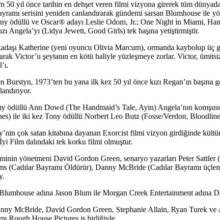
 50 yıl önce tarihin en dehşet veren filmi vizyona girerek tüm dünyada
Bayramı serisini yeniden canlandırarak gündemi sarsan Blumhouse ile y
ony ödüllü ve Oscar® adayı Leslie Odom, Jr.; One Night in Miami, Hamil
ı Angela’yı (Lidya Jewett, Good Girls) tek başına yetiştirmiştir.
daşı Katherine (yeni oyuncu Olivia Marcum), ormanda kaybolup üç gün s
karak Victor’u şeytanın en kötü haliyle yüzleşmeye zorlar. Victor, ümitsi
’ı.
n Burstyn, 1973’ten bu yana ilk kez 50 yıl önce kızı Regan’ın başına 
landırıyor.
y ödüllü Ann Dowd (The Handmaid’s Tale, Ayin) Angela’nın komşusu V
s) ile iki kez Tony ödüllü Norbert Leo Butz (Fosse/Verdon, Bloodline) 
y’nin çok satan kitabına dayanan Exorcist filmi vizyon girdiğinde kültür
yi Film dalındaki tek korku filmi olmuştur.
filminin yönetmeni David Gordon Green, senaryo yazarları Peter Satt
ems (Cadılar Bayramı Öldürür), Danny McBride (Cadılar Bayramı üçleme
y.
ı Blumhouse adına Jason Blum ile Morgan Creek Entertainment adına 
anny McBride, David Gordon Green, Stephanie Allain, Ryan Turek ve A
mı Rough House Pictures iş birliğiyle.