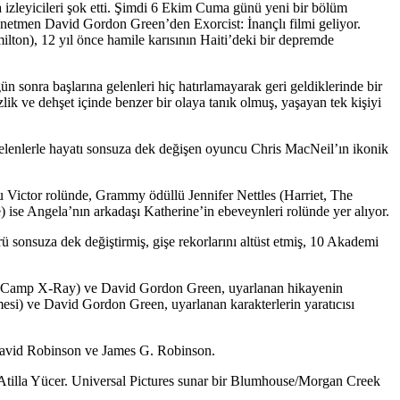
 izleyicileri şok etti. Şimdi 6 Ekim Cuma günü yeni bir bölüm
önetmen David Gordon Green’den Exorcist: İnançlı filmi geliyor.
ton), 12 yıl önce hamile karısının Haiti’deki bir depremde
onra başlarına gelenleri hiç hatırlamayarak geri geldiklerinde bir
zlik ve dehşet içinde benzer bir olaya tanık olmuş, yaşayan tek kişiyi
gelenlerle hayatı sonsuza dek değişen oyuncu Chris MacNeil’ın ikonik
ictor rolünde, Grammy ödüllü Jennifer Nettles (Harriet, The
ise Angela’nın arkadaşı Katherine’in ebeveynleri rolünde yer alıyor.
ü sonsuza dek değiştirmiş, gişe rekorlarını altüst etmiş, 10 Akademi
ler (Camp X-Ray) ve David Gordon Green, uyarlanan hikayenin
si) ve David Gordon Green, uyarlanan karakterlerin yaratıcısı
David Robinson ve James G. Robinson.
tilla Yücer. Universal Pictures sunar bir Blumhouse/Morgan Creek