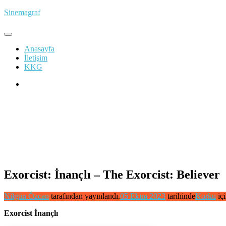
İçeriğe
Sinemagraf
atla
Anasayfa
İletişim
KKG
Exorcist: İnançlı – The Exorcist: Believer
Nilgün Özcan
tarafından yayınlandı.
05 Ekim 2023
tarihinde
Korku
iç
Exorcist İnançlı