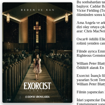
Bu sonbahardan tam
başlıyor. Cadılar 
Victor Fielding (T
ölümünden sonra kız
Ama Angela ve arka
dizi olay ortaya çı
arar: Chris MacNeil
Oscar® ödüllü Elle
rolünü yeniden can
Filmde ayrıca Emm
Righteous Gemstone
William Peter Blatt
Ödülü® alarak En İ
Exorcist: İnançlı 
yazarları Scott Te
William Peter Blatt
Filmin yapımcılar
İdari yapımcılar D
Entertainment yapı