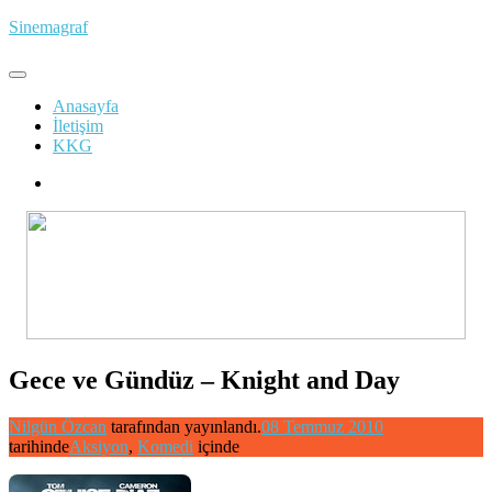
İçeriğe
Sinemagraf
atla
Anasayfa
İletişim
KKG
Gece ve Gündüz – Knight and Day
Nilgün Özcan
tarafından yayınlandı.
08 Temmuz 2010
tarihinde
Aksiyon
,
Komedi
içinde