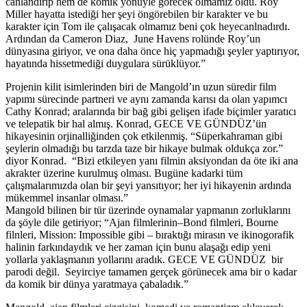
canlandırıp hem de komik yönüyle görecek olmamız oldu. Roy
Miller hayatta istediği her şeyi öngörebilen bir karakter ve bu
karakter için Tom ile çalışacak olmamız beni çok heyecanlnadırdı.
Ardından da Cameron Diaz, June Havens rolünde Roy’un
dünyasına giriyor, ve ona daha önce hiç yapmadığı şeyler yaptırıyor,
hayatında hissetmediği duygulara sürüklüyor.”
Projenin kilit isimlerinden biri de Mangold’ın uzun süredir film
yapımı sürecinde partneri ve aynı zamanda karısı da olan yapımcı
Cathy Konrad; aralarında bir bağ gibi gelişen ifade biçimler yaratıcı
ve telepatik bir hal almış. Konrad, GECE VE GÜNDÜZ’ün
hikayesinin orjinalliğinden çok etkilenmiş. “Süperkahraman gibi
şeylerin olmadığı bu tarzda taze bir hikaye bulmak oldukça zor.”
diyor Konrad. “Bizi etkileyen yanı filmin aksiyondan da öte iki ana
akrakter üzerine kurulmuş olması. Bugüne kadarki tüm
çalışmalarımızda olan bir şeyi yansıtıyor; her iyi hikayenin ardında
mükemmel insanlar olması.”
Mangold bilinen bir tür üzerinde oynamalar yapmanın zorluklarını
da şöyle dile getiriyor; “Ajan filmlerinin–Bond filmleri, Bourne
filnleri, Mission: Impossible gibi – bıraktığı mirasın ve ikinogorafik
halinin farkındaydık ve her zaman için bunu alaşağı edip yeni
yollarla yaklaşmanın yollarını aradık. GECE VE GÜNDÜZ bir
parodi değil. Seyirciye tamamen gerçek görünecek ama bir o kadar
da komik bir dünya yaratmaya çabaladık.”