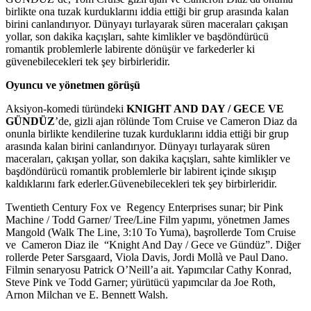
birlikte ona tuzak kurduklarını iddia ettiği bir grup arasında kalan
birini canlandırıyor. Dünyayı turlayarak süren maceraları çakışan
yollar, son dakika kaçışları, sahte kimlikler ve başdöndürücü
romantik problemlerle labirente dönüşür ve farkederler ki
güvenebilecekleri tek şey birbirleridir.
Oyuncu ve yönetmen görüşü
Aksiyon-komedi türündeki
KNIGHT AND DAY / GECE VE
GÜNDÜZ
’de, gizli ajan rölünde Tom Cruise ve Cameron Diaz da
onunla birlikte kendilerine tuzak kurduklarını iddia ettiği bir grup
arasında kalan birini canlandırıyor. Dünyayı turlayarak süren
maceraları, çakışan yollar, son dakika kaçışları, sahte kimlikler ve
başdöndürücü romantik problemlerle bir labirent içinde sıkışıp
kaldıklarını fark ederler.Güvenebilecekleri tek şey birbirleridir.
Twentieth Century Fox ve Regency Enterprises sunar; bir Pink
Machine / Todd Garner/ Tree/Line Film yapımı, yönetmen James
Mangold (Walk The Line, 3:10 To Yuma), başrollerde Tom Cruise
ve Cameron Diaz ile “Knight And Day / Gece ve Gündüz”. Diğer
rollerde Peter Sarsgaard, Viola Davis, Jordi Mollà ve Paul Dano.
Filmin senaryosu Patrick O’Neill’a ait. Yapımcılar Cathy Konrad,
Steve Pink ve Todd Garner; yürütücü yapımcılar da Joe Roth,
Arnon Milchan ve E. Bennett Walsh.