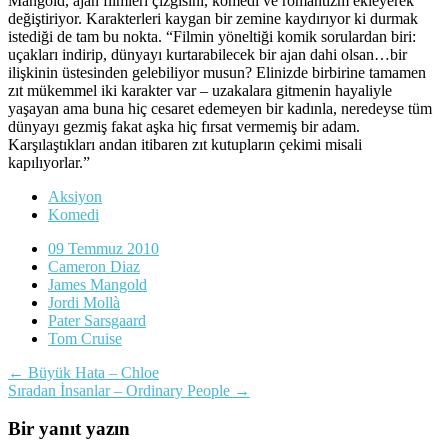
Mangold, ajan filmleri çizgisini, komedi ve romantizm ekleyerek
değiştiriyor. Karakterleri kaygan bir zemine kaydırıyor ki durmak
istediği de tam bu nokta. “Filmin yöneltiği komik sorulardan biri:
uçakları indirip, dünyayı kurtarabilecek bir ajan dahi olsan…bir
ilişkinin üstesinden gelebiliyor musun? Elinizde birbirine tamamen
zıt mükemmel iki karakter var – uzakalara gitmenin hayaliyle
yaşayan ama buna hiç cesaret edemeyen bir kadınla, neredeyse tüm
dünyayı gezmiş fakat aşka hiç fırsat vermemiş bir adam.
Karşılaştıkları andan itibaren zıt kutupların çekimi misali
kapılıyorlar.”
Aksiyon
Komedi
09 Temmuz 2010
Cameron Diaz
James Mangold
Jordi Mollà
Pater Sarsgaard
Tom Cruise
Yazı
←
Büyük Hata – Chloe
Sıradan İnsanlar – Ordinary People
→
dolaşımı
Bir yanıt yazın