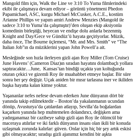
Mangold film için, Walk the Line ve 3:10 To Yuma filmlerindeki
ekibi ile çalışmaya devam ediyor – görüntü yönetmeni Phedon
Papamichael, ASC, kurgu Michael McCusker, A.C.E., kostüm
Arianne Phillips ve yapım amiri Andrew Menzies (Mangold ile
sadece 3:10 to Yuma’da çalışmıştır)’den oluşan ekip aksiyonla
komedinin birleştiği, heyecan ve endişe dolu anlarla bezenmiş
Knight and Day/Gece ve Gündüz’ü hayata geçiriyorlar. Müzik,
daha önce, The Bourne üçlemesi, “Mr. and Mrs. Smith” ve “The
Italian Job”ın da müziklerini yapan John Powell’a ait.
Mesleğinde son hızla ilerleyen gizli ajan Roy Miller (Tom Cruise)
June Havens’ (Cameron Diaz)ın sıradan hayatını dolambaçlı yollara
saptıracaktır…June, Kansas’tan bindiği uçakta yan koltuğunda
oturan çekici ve gizemli Roy ile muahabbet etmeye başlar. Bir süre
sonra her şey değişir. Uçak aniden bir mısır tarlasına iner ve ikiliden
başka hayatta kalan kimse yoktur.
Yaşananlar nefes nefese devam ederken June dünyanın dört bir
yanında takip edilmektedir – Boston’da yakalanmanın ucundan
dönüp, Avusturya’da çatılardan atlayıp, Sevilla’da boğalardan
kaçarken yanında hep muhtemelen dolandırıcı, değişken ama
yadırganamaz bir cazibeye sahip gizli ajan Roy ile ölümcül bir
maceraya atılırlar ve iki farklı dünyanın insanı olan ikili bir konuda
uzlaşmak zorunda kalırlar: güven. Onlar için hiç bir şey artık eskisi
gibi olmayacaktır; sıradışı gizli ajanımız kendini bir aşkta