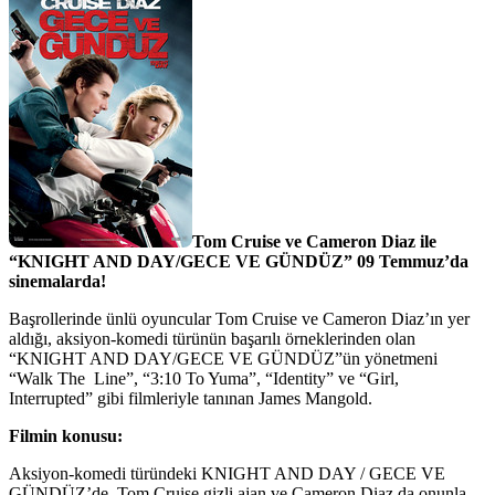
Tom Cruise ve Cameron Diaz ile
“KNIGHT AND DAY/GECE VE GÜNDÜZ” 09 Temmuz’da
sinemalarda!
Başrollerinde ünlü oyuncular Tom Cruise ve Cameron Diaz’ın yer
aldığı, aksiyon-komedi türünün başarılı örneklerinden olan
“KNIGHT AND DAY/GECE VE GÜNDÜZ”ün yönetmeni
“Walk The Line”, “3:10 To Yuma”, “Identity” ve “Girl,
Interrupted” gibi filmleriyle tanınan James Mangold.
Filmin konusu:
Aksiyon-komedi türündeki KNIGHT AND DAY / GECE VE
GÜNDÜZ’de, Tom Cruise gizli ajan ve Cameron Diaz da onunla