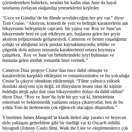
çözümlenirken bulurken, sıradan bir kadın olan June da hayal
sınırlarını zorlayan olağandışı yeteneklerini keşfeder.
“Gece ve Gündüz’de bir filmde sevebileceğim her şey var.” diyor
Tom Cruise. “Aksiyon, komedi ile yeni ve belirgin karakterlerin aşk
hikayesinin birleşimiyle capcanlı bir yapısı var. Roy ve June’un
hikayesinde beni en çok etkileyen şey, başlarına gelen her şeyin
aksiyon yelpazesinde gelişmesiydi. Cameron ve benim yaşadığımız
çelişki ve aldığımız zevk şundan kaynaklanıyordu; tehlike ve
çılgınlık dolu anların ortasında karakterimizi ortaya koymaya
çalışırken, Roy ve June’un birbirlerindeki iyiyi bulmaları ve
bununla gelen mutlak romantik hissi vermek.”
Cameron Diaz projeye Cruise’dan önce dahil olmuştu ve
karakterlerin karşılıklı etkileşimi ve romantizminden ve bu yolculuğa
Cruise’la çıkıyor olmaktan etkilenmişti. “Filme yalnızca yüksek
dozdaki aksiyonu için değil, zıt dünyaların insanı olan iki kişinin
bulduğu ateşli aşka dair olan hikayesinden dolayı da dahil oldum”
diyor Diaz. “Roy ve June’da öyle bir şey var ki, birbirlerinin
enteresan ve beklenmedik yanlarını ortaya çıkarıyorlar, ben de bu
yolda Tom ile ilerlemenin çok eğlenceli olacağını düşündüm.”
Yönetmen James Mangold’ın klasik türleri alıp yaratıcı ve heyecan
dolu yaklaşım getirebilme gibi bir özelliği var ki Oscar®-ödüllü
biyografi (Johnny Cash) filmi, Walk the Line ve eleştirmenlerce çok