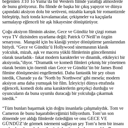
beğenilen 3:10 To Yuma’da bir Western filmde yarattığı atmosferde
de bunu görüyoruz. Bu filmde de başka bir çıkış yapıyor ve dünya
çapındaki aksiyon dolu bir serüveni, mizahla karışık bir romantizmle
birleştirip, hızlı tonda kovalamacalar, çekişmeler va kaçışlarla
sarmalayıp eğlenceli bir aşk hikayesine dönüştürüyor.
Çoğu aksiyon filminin aksine, Gece ve Gündüz bir çizgi roman
veya TV dizisinden uyarlama değil; Patrick O’Neill’ın özgün
senaryosu. Mangold için bu klasiği yeniye dönüştürme şanslarından
biriydi. “Gece ve Gündüz’ü Hollywood sinemasının klasik
yolculuk, mizah, aşk ve macera yüklü filmlerinin güncellenmisi
olarak tasarladık– fakat modern karakterler ve dinamik, etkileyici bir
aksiyonla,”diyor. “Dramatik ve komedi filmleri çekmiş bir yönetmen
olarak benim için önemli olan Gece ve Gündüz’ün bir James Bond
filmine dönüşmesini engellemekti. Daha fantastik bir şey olsun
istedik, Charade ya da ‘North by Northwest’ gibi mesela; modern
aksiyon ama daha yumuşak bir film. İzleyiciyi dünya etrafında
eğlenceli, komedi dolu ama karakterlerin gerçekçi durduğu ve
oyuncuların da buna uyumlu duracağı bir yolculuğa çıkarmak
istedik.”
“Tüm bunları başarmak için doğru insanlarla çalışmalıydık. Tom ve
Cameron ile bunu başarabileceğimizi biliyordum. Tom’un son
dönemde yer aldığı filmlerde özlediğim ve onu GECE VE
GÜNDÜZ’de görmek istememi sağlayan şey Tom’u hem bir insanı