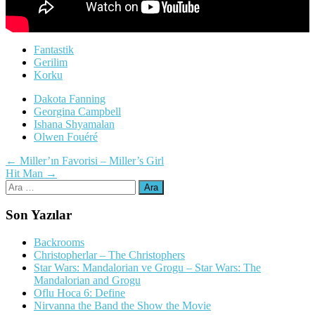
Fantastik
Gerilim
Korku
Dakota Fanning
Georgina Campbell
Ishana Shyamalan
Olwen Fouéré
Yazı
←
Miller’ın Favorisi – Miller’s Girl
Hit Man
→
dolaşımı
Arama:
Son Yazılar
Backrooms
Christopherlar – The Christophers
Star Wars: Mandalorian ve Grogu – Star Wars: The
Mandalorian and Grogu
Oflu Hoca 6: Define
Nirvanna the Band the Show the Movie