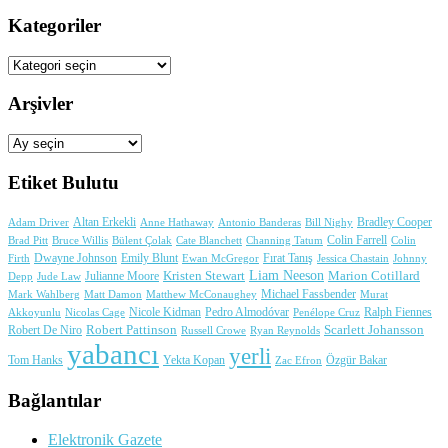
Kategoriler
Kategoriler
Arşivler
Arşivler
Etiket Bulutu
Adam Driver
Altan Erkekli
Anne Hathaway
Antonio Banderas
Bradley Cooper
Bill Nighy
Colin Farrell
Brad Pitt
Bülent Çolak
Channing Tatum
Colin
Bruce Willis
Cate Blanchett
Dwayne Johnson
Fırat Tanış
Firth
Emily Blunt
Jessica Chastain
Johnny
Ewan McGregor
Liam Neeson
Julianne Moore
Kristen Stewart
Marion Cotillard
Depp
Jude Law
Michael Fassbender
Mark Wahlberg
Matt Damon
Matthew McConaughey
Murat
Nicole Kidman
Ralph Fiennes
Akkoyunlu
Nicolas Cage
Pedro Almodóvar
Penélope Cruz
Robert Pattinson
Scarlett Johansson
Robert De Niro
Russell Crowe
Ryan Reynolds
yabancı
yerli
Yekta Kopan
Tom Hanks
Zac Efron
Özgür Bakar
Bağlantılar
Elektronik Gazete