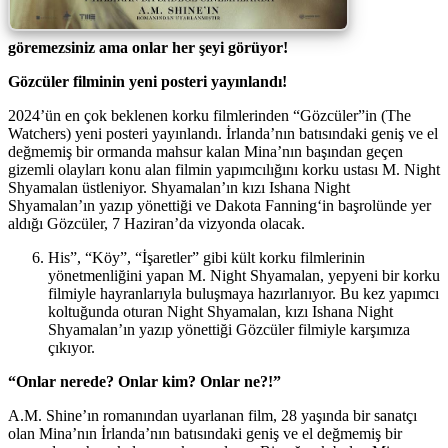
göremezsiniz ama onlar her şeyi görüyor!
Gözcüler filminin yeni posteri yayınlandı!
2024’ün en çok beklenen korku filmlerinden “Gözcüler”in (The
Watchers) yeni posteri yayınlandı. İrlanda’nın batısındaki geniş ve el
değmemiş bir ormanda mahsur kalan Mina’nın başından geçen
gizemli olayları konu alan filmin yapımcılığını korku ustası M. Night
Shyamalan üstleniyor. Shyamalan’ın kızı Ishana Night
Shyamalan’ın yazıp yönettiği ve Dakota Fanning‘in başrolünde yer
aldığı Gözcüler, 7 Haziran’da vizyonda olacak.
His”, “Köy”, “İşaretler” gibi kült korku filmlerinin
yönetmenliğini yapan M. Night Shyamalan, yepyeni bir korku
filmiyle hayranlarıyla buluşmaya hazırlanıyor. Bu kez yapımcı
koltuğunda oturan Night Shyamalan, kızı Ishana Night
Shyamalan’ın yazıp yönettiği Gözcüler filmiyle karşımıza
çıkıyor.
“Onlar nerede? Onlar kim? Onlar ne?!”
A.M. Shine’ın romanından uyarlanan film, 28 yaşında bir sanatçı
olan Mina’nın İrlanda’nın batısındaki geniş ve el değmemiş bir