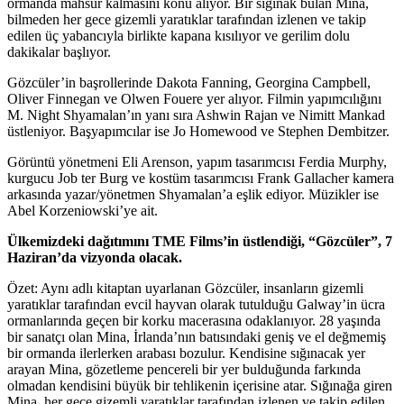
ormanda mahsur kalmasını konu alıyor. Bir sığınak bulan Mina,
bilmeden her gece gizemli yaratıklar tarafından izlenen ve takip
edilen üç yabancıyla birlikte kapana kısılıyor ve gerilim dolu
dakikalar başlıyor.
Gözcüler’in başrollerinde Dakota Fanning, Georgina Campbell,
Oliver Finnegan ve Olwen Fouere yer alıyor. Filmin yapımcılığını
M. Night Shyamalan’ın yanı sıra Ashwin Rajan ve Nimitt Mankad
üstleniyor. Başyapımcılar ise Jo Homewood ve Stephen Dembitzer.
Görüntü yönetmeni Eli Arenson, yapım tasarımcısı Ferdia Murphy,
kurgucu Job ter Burg ve kostüm tasarımcısı Frank Gallacher kamera
arkasında yazar/yönetmen Shyamalan’a eşlik ediyor. Müzikler ise
Abel Korzeniowski’ye ait.
Ülkemizdeki dağıtımını TME Films’in üstlendiği, “Gözcüler”, 7
Haziran’da vizyonda olacak.
Özet: Aynı adlı kitaptan uyarlanan Gözcüler, insanların gizemli
yaratıklar tarafından evcil hayvan olarak tutulduğu Galway’in ücra
ormanlarında geçen bir korku macerasına odaklanıyor. 28 yaşında
bir sanatçı olan Mina, İrlanda’nın batısındaki geniş ve el değmemiş
bir ormanda ilerlerken arabası bozulur. Kendisine sığınacak yer
arayan Mina, gözetleme pencereli bir yer bulduğunda farkında
olmadan kendisini büyük bir tehlikenin içerisine atar. Sığınağa giren
Mina, her gece gizemli yaratıklar tarafından izlenen ve takip edilen