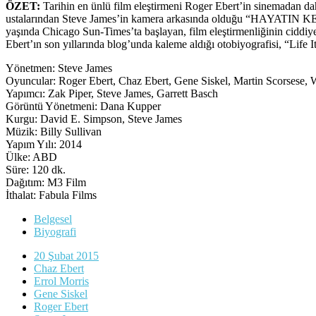
ÖZET:
Tarihin en ünlü film eleştirmeni Roger Ebert’in sinemadan d
ustalarından Steve James’in kamera arkasında olduğu “HAYATIN KENDİ
yaşında Chicago Sun-Times’ta başlayan, film eleştirmenliğinin ciddiye 
Ebert’ın son yıllarında blog’unda kaleme aldığı otobiyografisi, “Life 
Yönetmen: Steve James
Oyuncular: Roger Ebert, Chaz Ebert, Gene Siskel, Martin Scorsese, 
Yapımcı: Zak Piper, Steve James, Garrett Basch
Görüntü Yönetmeni: Dana Kupper
Kurgu: David E. Simpson, Steve James
Müzik: Billy Sullivan
Yapım Yılı: 2014
Ülke: ABD
Süre: 120 dk.
Dağıtım: M3 Film
İthalat: Fabula Films
Belgesel
Biyografi
20 Şubat 2015
Chaz Ebert
Errol Morris
Gene Siskel
Roger Ebert