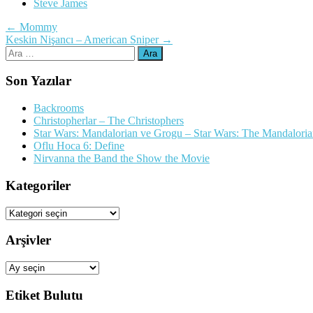
Steve James
Yazı
←
Mommy
Keskin Nişancı – American Sniper
→
dolaşımı
Arama:
Son Yazılar
Backrooms
Christopherlar – The Christophers
Star Wars: Mandalorian ve Grogu – Star Wars: The Mandalori
Oflu Hoca 6: Define
Nirvanna the Band the Show the Movie
Kategoriler
Kategoriler
Arşivler
Arşivler
Etiket Bulutu