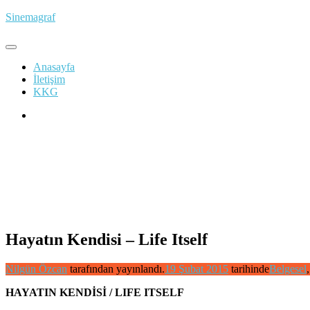
İçeriğe
Sinemagraf
atla
Anasayfa
İletişim
KKG
Hayatın Kendisi – Life Itself
Nilgün Özcan
tarafından yayınlandı.
19 Şubat 2015
tarihinde
Belgesel
HAYATIN KENDİSİ / LIFE ITSELF