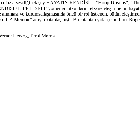
aha fazla sevdiği tek şey HAYATIN KENDİSİ… “Hoop Dreams”, “The Inte
Sİ / LIFE ITSELF”, sinema tutkunlarını efsane eleştirmenin hayatına
alınması ve kurumsallaşmasında öncü bir rol üstlenen, bütün eleştirmenl
Itself: A Memoir” adıyla kitaplaşmıştı. Bu kitaptan yola çıkan film, Roge
Werner Herzog, Errol Morris