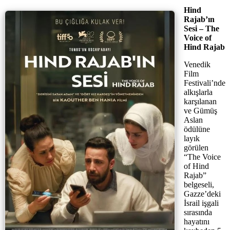
Hind
Rajab’ın
Sesi – The
Voice of
Hind Rajab
Venedik
Film
Festivali’nde
alkışlarla
karşılanan
ve Gümüş
Aslan
ödülüne
layık
görülen
“The Voice
of Hind
Rajab”
belgeseli,
Gazze’deki
İsrail işgali
sırasında
hayatını