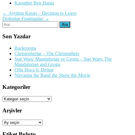
Kaouther Ben Hania
Yazı
←
Ayrılma Kararı – Decision to Leave
Doğudan Fragmanlar
→
dolaşımı
Arama:
Son Yazılar
Backrooms
Christopherlar – The Christophers
Star Wars: Mandalorian ve Grogu – Star Wars: The
Mandalorian and Grogu
Oflu Hoca 6: Define
Nirvanna the Band the Show the Movie
Kategoriler
Kategoriler
Arşivler
Arşivler
Etiket Bulutu