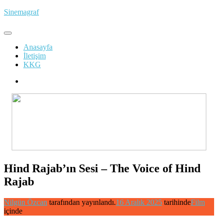
İçeriğe
Sinemagraf
atla
Anasayfa
İletişim
KKG
Hind Rajab’ın Sesi – The Voice of Hind
Rajab
Nilgün Özcan
tarafından yayınlandı.
16 Aralık 2025
tarihinde
Film
içinde