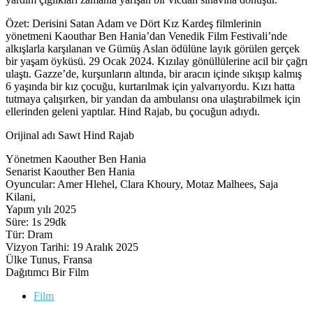
Özet: Derisini Satan Adam ve Dört Kız Kardeş filmlerinin
yönetmeni Kaouthar Ben Hania’dan Venedik Film Festivali’nde
alkışlarla karşılanan ve Gümüş Aslan ödülüne layık görülen gerçek
bir yaşam öyküsü. 29 Ocak 2024. Kızılay gönüllülerine acil bir çağrı
ulaştı. Gazze’de, kurşunların altında, bir aracın içinde sıkışıp kalmış
6 yaşında bir kız çocuğu, kurtarılmak için yalvarıyordu. Kızı hatta
tutmaya çalışırken, bir yandan da ambulansı ona ulaştırabilmek için
ellerinden geleni yaptılar. Hind Rajab, bu çocuğun adıydı.
Orijinal adı Sawt Hind Rajab
Yönetmen Kaouther Ben Hania
Senarist Kaouther Ben Hania
Oyuncular: Amer Hlehel, Clara Khoury, Motaz Malhees, Saja
Kilani,
Yapım yılı 2025
Süre: 1s 29dk
Tür: Dram
Vizyon Tarihi: 19 Aralık 2025
Ülke Tunus, Fransa
Dağıtımcı Bir Film
Film