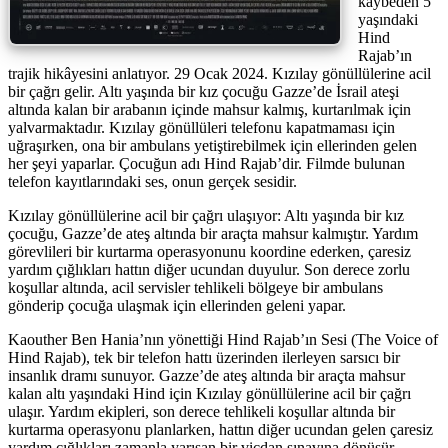
kaybeden 5
yaşındaki
Hind
Rajab’ın
trajik hikâyesini anlatıyor. 29 Ocak 2024. Kızılay gönüllülerine acil
bir çağrı gelir. Altı yaşında bir kız çocuğu Gazze’de İsrail ateşi
altında kalan bir arabanın içinde mahsur kalmış, kurtarılmak için
yalvarmaktadır. Kızılay gönüllüleri telefonu kapatmaması için
uğraşırken, ona bir ambulans yetiştirebilmek için ellerinden gelen
her şeyi yaparlar. Çocuğun adı Hind Rajab’dir. Filmde bulunan
telefon kayıtlarındaki ses, onun gerçek sesidir.
Kızılay gönüllülerine acil bir çağrı ulaşıyor: Altı yaşında bir kız
çocuğu, Gazze’de ateş altında bir araçta mahsur kalmıştır. Yardım
görevlileri bir kurtarma operasyonunu koordine ederken, çaresiz
yardım çığlıkları hattın diğer ucundan duyulur. Son derece zorlu
koşullar altında, acil servisler tehlikeli bölgeye bir ambulans
gönderip çocuğa ulaşmak için ellerinden geleni yapar.
Kaouther Ben Hania’nın yönettiği Hind Rajab’ın Sesi (The Voice of
Hind Rajab), tek bir telefon hattı üzerinden ilerleyen sarsıcı bir
insanlık dramı sunuyor. Gazze’de ateş altında bir araçta mahsur
kalan altı yaşındaki Hind için Kızılay gönüllülerine acil bir çağrı
ulaşır. Yardım ekipleri, son derece tehlikeli koşullar altında bir
kurtarma operasyonu planlarken, hattın diğer ucundan gelen çaresiz
yardım çığlıkları zamanla yarışan bir vicdan sınavına dönüşür.