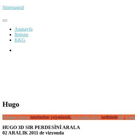
İçeriğe
Sinemagraf
atla
Anasayfa
İletişim
KKG
Hugo
Nilgün Özcan
tarafından yayınlandı.
01 Aralık 2011
tarihinde
3D
,
Fant
HUGO 3D SIR PERDESİNİ ARALA
02 ARALIK 2011 de vizyonda