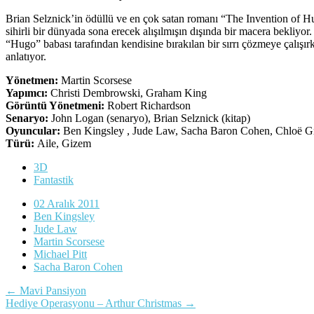
Brian Selznick’in ödüllü ve en çok satan romanı “The Invention of H
sihirli bir dünyada sona erecek alışılmışın dışında bir macera bekliyor.
“Hugo” babası tarafından kendisine bırakılan bir sırrı çözmeye çalışır
anlatıyor.
Yönetmen:
Martin Scorsese
Yapımcı:
Christi Dembrowski, Graham King
Görüntü Yönetmeni:
Robert Richardson
Senaryo:
John Logan (senaryo), Brian Selznick (kitap)
Oyuncular:
Ben Kingsley , Jude Law, Sacha Baron Cohen, Chloë Gra
Türü:
Aile, Gizem
3D
Fantastik
02 Aralık 2011
Ben Kingsley
Jude Law
Martin Scorsese
Michael Pitt
Sacha Baron Cohen
Yazı
←
Mavi Pansiyon
Hediye Operasyonu – Arthur Christmas
→
dolaşımı