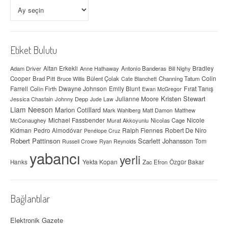
Arşivler
Etiket Bulutu
Adam Driver
Altan Erkekli
Anne Hathaway
Antonio Banderas
Bradley
Bill Nighy
Colin
Cooper
Brad Pitt
Bülent Çolak
Channing Tatum
Bruce Willis
Cate Blanchett
Farrell
Dwayne Johnson
Fırat Tanış
Colin Firth
Emily Blunt
Ewan McGregor
Kristen Stewart
Julianne Moore
Jessica Chastain
Johnny Depp
Jude Law
Liam Neeson
Marion Cotillard
Mark Wahlberg
Matt Damon
Matthew
Michael Fassbender
Nicole
McConaughey
Murat Akkoyunlu
Nicolas Cage
Kidman
Ralph Fiennes
Robert De Niro
Pedro Almodóvar
Penélope Cruz
Robert Pattinson
Scarlett Johansson
Tom
Russell Crowe
Ryan Reynolds
yabancı
yerli
Yekta Kopan
Hanks
Zac Efron
Özgür Bakar
Bağlantılar
Elektronik Gazete