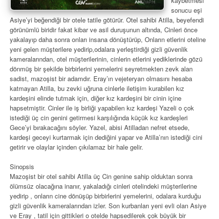
kaybetmesi
sonucu eşi
Asiye’yi beğendiği bir otele tatile götürür. Otel sahibi Atilla, beyefendi
görünümlü biridir fakat kibar ve asil duruşunun altında, Cinleri önce
yakalayıp daha sonra onları insana dönüştürüp, Onların etlerini oteline
yeni gelen müşterilere yedirip,odalara yerleştirdiği gizli güvenlik
kameralarından, otel müşterilerinin, cinlerin etlerini yediklerinde gözü
dönmüş bir şekilde birbirlerini yemelerini seyretmekten zevk alan
sadist, mazoşist bir adamdır. Eray’ın vejeteryan olmasını hesaba
katmayan Atilla, bu zevki uğruna cinlerle iletişim kurabilen kız
kardeşini elinde tutmak için, diğer kız kardeşini bir cinin içine
hapsetmiştir. Cinler ile iş birliği yapabilen kız kardeşi Yazeli o çok
istediği üç cin genini getirmesi karşılığında küçük kız kardeşleri
Gece’yi bırakacağını söyler. Yazel, abisi Atilladan nefret etsede,
kardeşi geceyi kurtarmak için dediğini yapar ve Atilla’nın istediği cini
getirir ve olaylar içinden çıkılamaz bir hale gelir.
Sinopsis
Mazoşist bir otel sahibi Atilla üç Cin genine sahip olduktan sonra
ölümsüz olacağına inanır, yakaladığı cinleri otelindeki müşterilerine
yedirip , onların cine dönüşüp birbirlerini yemelerini, odalara kurduğu
gizli güvenlik kameralarından izler. Son kurbanları yeni evli olan Asiye
ve Eray , tatil için gittikleri o otelde hapsedilerek çok büyük bir