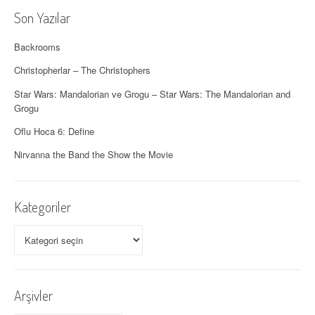
l
Son Yazılar
a
Backrooms
ş
Christopherlar – The Christophers
ı
Star Wars: Mandalorian ve Grogu – Star Wars: The Mandalorian and
Grogu
m
Oflu Hoca 6: Define
ı
Nirvanna the Band the Show the Movie
Kategoriler
Kategoriler
Arşivler