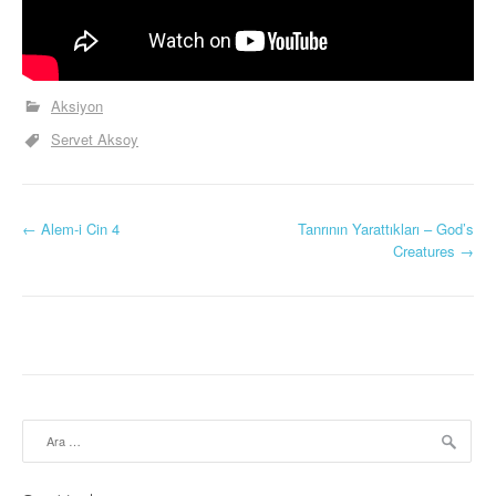
Aksiyon
Servet Aksoy
Y
←
Alem-i Cin 4
Tanrının Yarattıkları – God’s
Creatures
→
a
z
ı
d
o
Arama:
l