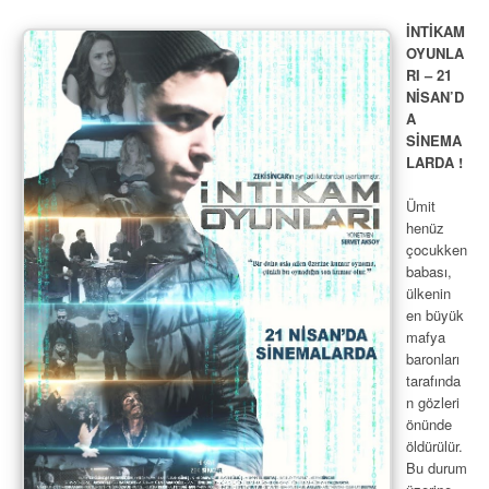
İNTİKAM
OYUNLA
RI – 21
NİSAN’D
A
SİNEMA
LARDA !
Ümit
henüz
çocukken
babası,
ülkenin
en büyük
mafya
baronları
tarafında
n gözleri
önünde
öldürülür.
Bu durum