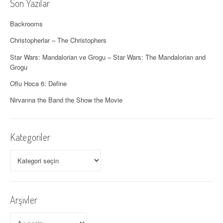
Son Yazılar
a
ş
Backrooms
ı
Christopherlar – The Christophers
Star Wars: Mandalorian ve Grogu – Star Wars: The Mandalorian and
m
Grogu
ı
Oflu Hoca 6: Define
Nirvanna the Band the Show the Movie
Kategoriler
Kategoriler
Arşivler
Arşivler