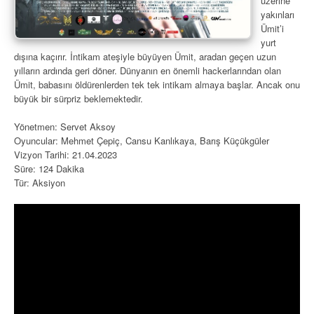
üzerine
yakınları
Ümit’i
yurt
dışına kaçırır. İntikam ateşiyle büyüyen Ümit, aradan geçen uzun
yılların ardında geri döner. Dünyanın en önemli hackerlarından olan
Ümit, babasını öldürenlerden tek tek intikam almaya başlar. Ancak onu
büyük bir sürpriz beklemektedir.
Yönetmen: Servet Aksoy
Oyuncular: Mehmet Çepiç, Cansu Kanlıkaya, Barış Küçükgüler
Vizyon Tarihi: 21.04.2023
Süre: 124 Dakika
Tür: Aksiyon