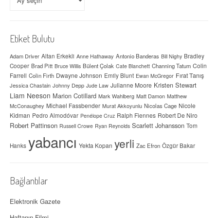
Etiket Bulutu
Adam Driver
Altan Erkekli
Anne Hathaway
Antonio Banderas
Bradley
Bill Nighy
Colin
Cooper
Brad Pitt
Bülent Çolak
Channing Tatum
Bruce Willis
Cate Blanchett
Farrell
Dwayne Johnson
Fırat Tanış
Colin Firth
Emily Blunt
Ewan McGregor
Kristen Stewart
Julianne Moore
Jessica Chastain
Johnny Depp
Jude Law
Liam Neeson
Marion Cotillard
Mark Wahlberg
Matt Damon
Matthew
Michael Fassbender
Nicole
McConaughey
Murat Akkoyunlu
Nicolas Cage
Kidman
Ralph Fiennes
Robert De Niro
Pedro Almodóvar
Penélope Cruz
Robert Pattinson
Scarlett Johansson
Tom
Russell Crowe
Ryan Reynolds
yabancı
yerli
Yekta Kopan
Hanks
Zac Efron
Özgür Bakar
Bağlantılar
Elektronik Gazete
Haftanın Filmi