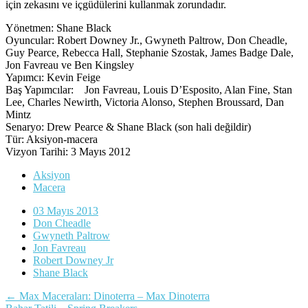
için zekasını ve içgüdülerini kullanmak zorundadır.
Yönetmen: Shane Black
Oyuncular: Robert Downey Jr., Gwyneth Paltrow, Don Cheadle,
Guy Pearce, Rebecca Hall, Stephanie Szostak, James Badge Dale,
Jon Favreau ve Ben Kingsley
Yapımcı: Kevin Feige
Baş Yapımcılar: Jon Favreau, Louis D’Esposito, Alan Fine, Stan
Lee, Charles Newirth, Victoria Alonso, Stephen Broussard, Dan
Mintz
Senaryo: Drew Pearce & Shane Black (son hali değildir)
Tür: Aksiyon-macera
Vizyon Tarihi: 3 Mayıs 2012
Aksiyon
Macera
03 Mayıs 2013
Don Cheadle
Gwyneth Paltrow
Jon Favreau
Robert Downey Jr
Shane Black
Yazı
←
Max Maceraları: Dinoterra – Max Dinoterra