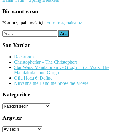
Bahar Tatili – Spring Breakers
→
dolaşımı
Bir yanıt yazın
Yorum yapabilmek için
oturum açmalısınız
.
Arama:
Son Yazılar
Backrooms
Christopherlar – The Christophers
Star Wars: Mandalorian ve Grogu – Star Wars: The
Mandalorian and Grogu
Oflu Hoca 6: Define
Nirvanna the Band the Show the Movie
Kategoriler
Kategoriler
Arşivler
Arşivler