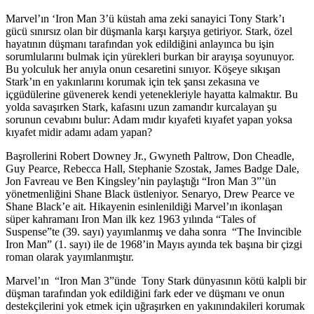
Marvel’ın ‘Iron Man 3’ü küstah ama zeki sanayici Tony Stark’ı
gücü sınırsız olan bir düşmanla karşı karşıya getiriyor. Stark, özel
hayatının düşmanı tarafından yok edildiğini anlayınca bu işin
sorumlularını bulmak için yürekleri burkan bir arayışa soyunuyor.
Bu yolculuk her anıyla onun cesaretini sınıyor. Köşeye sıkışan
Stark’ın en yakınlarını korumak için tek şansı zekasına ve
içgüdülerine güvenerek kendi yetenekleriyle hayatta kalmaktır. Bu
yolda savaşırken Stark, kafasını uzun zamandır kurcalayan şu
sorunun cevabını bulur: Adam mıdır kıyafeti kıyafet yapan yoksa
kıyafet midir adamı adam yapan?
Başrollerini Robert Downey Jr., Gwyneth Paltrow, Don Cheadle,
Guy Pearce, Rebecca Hall, Stephanie Szostak, James Badge Dale,
Jon Favreau ve Ben Kingsley’nin paylaştığı “Iron Man 3”’ün
yönetmenliğini Shane Black üstleniyor. Senaryo, Drew Pearce ve
Shane Black’e ait. Hikayenin esinlenildiği Marvel’ın ikonlaşan
süper kahramanı Iron Man ilk kez 1963 yılında “Tales of
Suspense”te (39. sayı) yayımlanmış ve daha sonra “The Invincible
Iron Man” (1. sayı) ile de 1968’in Mayıs ayında tek başına bir çizgi
roman olarak yayımlanmıştır.
Marvel’ın “Iron Man 3”ünde Tony Stark dünyasının kötü kalpli bir
düşman tarafından yok edildiğini fark eder ve düşmanı ve onun
destekçilerini yok etmek için uğraşırken en yakınındakileri korumak