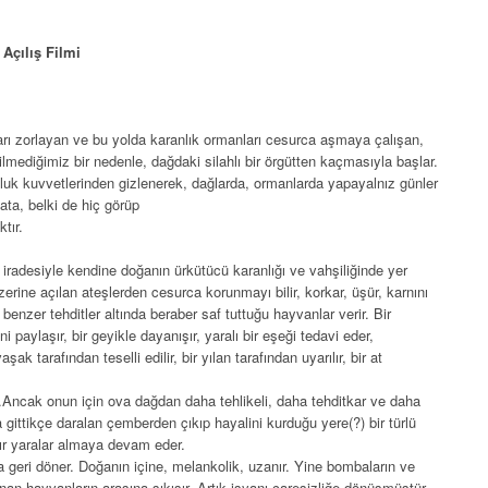
Açılış Filmi
ları zorlayan ve bu yolda karanlık ormanları cesurca aşmaya çalışan,
n bilmediğimiz bir nedenle, dağdaki silahlı bir örgütten kaçmasıyla başlar.
luk kuvvetlerinden gizlenerek, dağlarda, ormanlarda yapayalnız günler
ata, belki de hiç görüp
tır.
radesiyle kendine doğanın ürkütücü karanlığı ve vahşiliğinde yer
zerine açılan ateşlerden cesurca korunmayı bilir, korkar, üşür, karnını
benzer tehditler altında beraber saf tuttuğu hayvanlar verir. Bir
 paylaşır, bir geyikle dayanışır, yaralı bir eşeği tedavi eder,
şak tarafından teselli edilir, bir yılan tarafından uyarılır, bir at
er.Ancak onun için ova dağdan daha tehlikeli, daha tehditkar ve daha
 gittikçe daralan çemberden çıkıp hayalini kurduğu yere(?) bir türlü
ır yaralar almaya devam eder.
ına geri döner. Doğanın içine, melankolik, uzanır. Yine bombaların ve
anan hayvanların arasına sıkışır. Artık isyanı çaresizliğe dönüşmüştür.