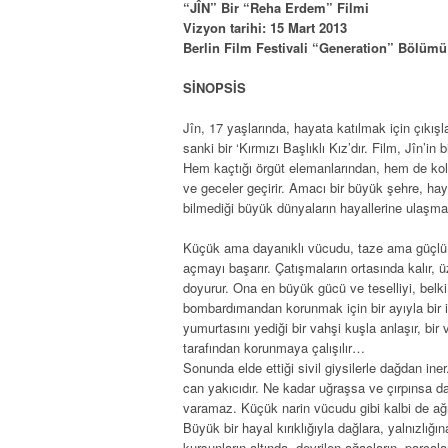
“JÎN”
Bir “Reha Erdem” Filmi
Vizyon tarihi: 15 Mart 2013
Berlin Film Festivali “Generation” Bölümü 
SİNOPSİS
Jîn, 17 yaşlarında, hayata katılmak için çıkış
sanki bir ‘Kırmızı Başlıklı Kız’dır. Film, Jîn’i
Hem kaçtığı örgüt elemanlarından, hem de kol
ve geceler geçirir. Amacı bir büyük şehre, hay
bilmediği büyük dünyaların hayallerine ulaşmak
Küçük ama dayanıklı vücudu, taze ama güçlü i
açmayı başarır. Çatışmaların ortasında kalır, ü
doyurur. Ona en büyük gücü ve teselliyi, belki 
bombardımandan korunmak için bir ayıyla bir ini
yumurtasını yediği bir vahşi kuşla anlaşır, bir va
tarafından korunmaya çalışılır…
Sonunda elde ettiği sivil giysilerle dağdan in
can yakıcıdır. Ne kadar uğraşsa ve çırpınsa da
varamaz. Küçük narin vücudu gibi kalbi de ağ
Büyük bir hayal kırıklığıyla dağlara, yalnızlığ
kurşunların altında, devrilen ağaçların, parçal