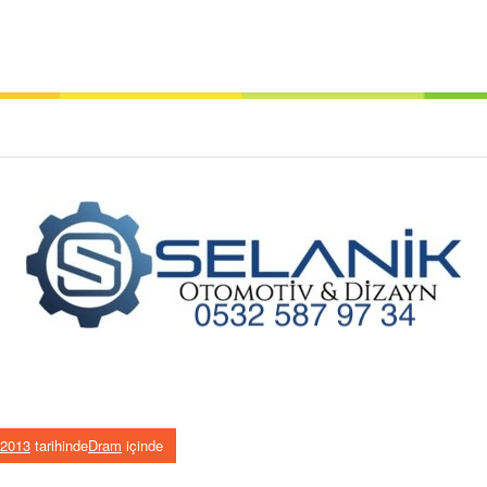
 2013
tarihinde
Dram
içinde