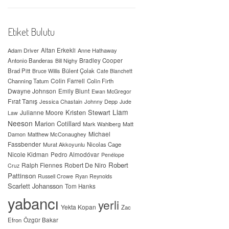
Etiket Bulutu
Adam Driver
Altan Erkekli
Anne Hathaway
Antonio Banderas
Bradley Cooper
Bill Nighy
Brad Pitt
Bülent Çolak
Bruce Willis
Cate Blanchett
Colin Farrell
Channing Tatum
Colin Firth
Dwayne Johnson
Emily Blunt
Ewan McGregor
Fırat Tanış
Jessica Chastain
Johnny Depp
Jude
Liam
Kristen Stewart
Julianne Moore
Law
Neeson
Marion Cotillard
Mark Wahlberg
Matt
Michael
Damon
Matthew McConaughey
Fassbender
Murat Akkoyunlu
Nicolas Cage
Nicole Kidman
Pedro Almodóvar
Penélope
Robert
Ralph Fiennes
Robert De Niro
Cruz
Pattinson
Russell Crowe
Ryan Reynolds
Scarlett Johansson
Tom Hanks
yabancı
yerli
Yekta Kopan
Zac
Efron
Özgür Bakar