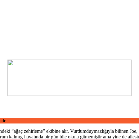
nde
etindeki “ağaç zehirleme” ekibine alır. Vurdumduymazlığıyla bilinen Joe,
um kalmış, hayatında bir gün bile okula gitmemiştir ama yine de ailes