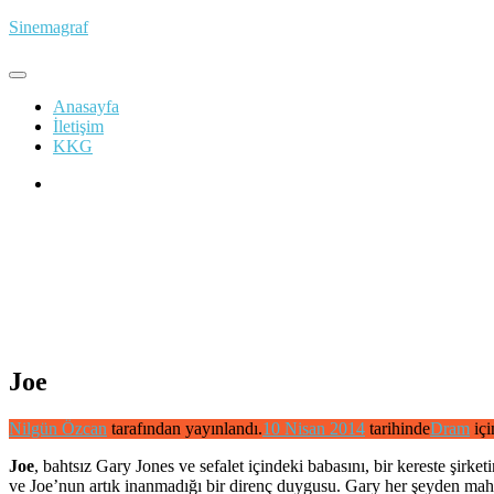
İçeriğe
Sinemagraf
atla
Anasayfa
İletişim
KKG
Joe
Nilgün Özcan
tarafından yayınlandı.
10 Nisan 2014
tarihinde
Dram
içi
Joe
, bahtsız Gary Jones ve sefalet içindeki babasını, bir kereste şirk
ve Joe’nun artık inanmadığı bir direnç duygusu. Gary her şeyden mahr