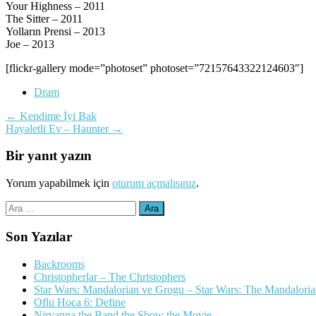
Your Highness – 2011
The Sitter – 2011
Yolların Prensi – 2013
Joe – 2013
[flickr-gallery mode=”photoset” photoset=”72157643322124603″]
Dram
Yazı
←
Kendime İyi Bak
Hayaletli Ev – Haunter
→
dolaşımı
Bir yanıt yazın
Yorum yapabilmek için
oturum açmalısınız
.
Arama:
Son Yazılar
Backrooms
Christopherlar – The Christophers
Star Wars: Mandalorian ve Grogu – Star Wars: The Mandalori
Oflu Hoca 6: Define
Nirvanna the Band the Show the Movie