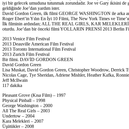
iyi bir gelecek umuduna tutunmak zorundadır. Joe ve Gary ikisini de ger
geldiğinde Joe’dan yardım ister.
David Gordon Green, ilk filmi GEORGE WASHINGTON ile arka arkaya N
Roger Ebert’in Yılın En İyi 10 Filmi, The New York Times ve Time’ın 
İlk filminin ardından; ALL THE REAL GIRLS, KAR MELEKLERİ,
oturdu. Joe’dan bir önceki filmi YOLLARIN PRENSİ 2013 Berlin Fil
2013 Venice Film Festival
2013 Deauville American Film Festival
2013 Toronto International Film Festival
2013 Zurich Film Festival
Bir filmi. DAVİD GORDON GREEN
David Gordon Green
Lisa Muskat, David Gordon Green, Christopher Woodrow, Derrick T
Nicolas Cage, Tye Sheridan, Adriene Mishler, Heather Kafka, Ronni
Jeff McIlwain
117 dakika
Pleasant Grove (Kısa Film) – 1997
Physical Pinball – 1998
George Washington – 2000
All The Real Girls – 2003
Undertow – 2004
Kara Melekleri – 2007
Üşütükler – 2008