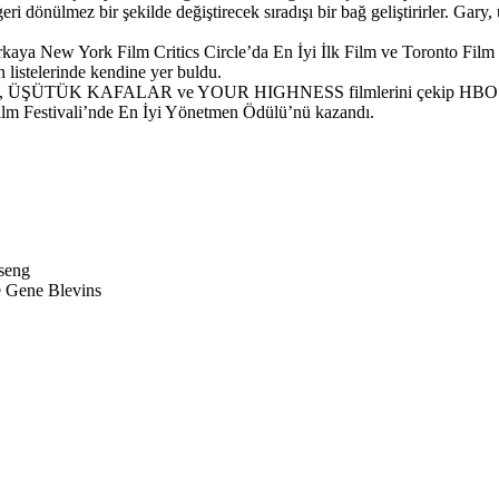
i dönülmez bir şekilde değiştirecek sıradışı bir bağ geliştirirler. Gary,
ew York Film Critics Circle’da En İyi İlk Film ve Toronto Film Fest
listelerinde kendine yer buldu.
 ÜŞÜTÜK KAFALAR ve YOUR HIGHNESS filmlerini çekip HBO’nun 
m Festivali’nde En İyi Yönetmen Ödülü’nü kazandı.
seng
e Gene Blevins