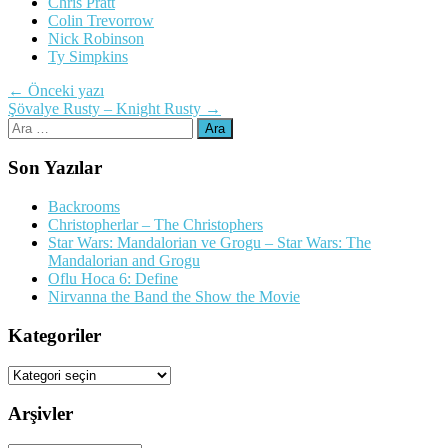
Chris Pratt
Colin Trevorrow
Nick Robinson
Ty Simpkins
Yazı
←
Önceki yazı
Şövalye Rusty – Knight Rusty
→
dolaşımı
Arama:
Son Yazılar
Backrooms
Christopherlar – The Christophers
Star Wars: Mandalorian ve Grogu – Star Wars: The
Mandalorian and Grogu
Oflu Hoca 6: Define
Nirvanna the Band the Show the Movie
Kategoriler
Kategoriler
Arşivler