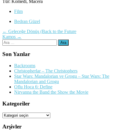
Tür: Komedi, Macera
Film
Bedran Güzel
Yazı
←
Geleceğe Dönüş (Back to the Future
Kamos
→
dolaşımı
Arama:
Son Yazılar
Backrooms
Christopherlar – The Christophers
Star Wars: Mandalorian ve Grogu – Star Wars: The
Mandalorian and Grogu
Oflu Hoca 6: Define
Nirvanna the Band the Show the Movie
Kategoriler
Kategoriler
Arşivler