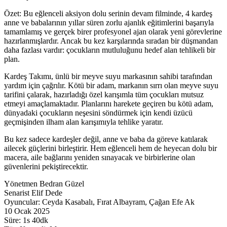
Özet: Bu eğlenceli aksiyon dolu serinin devam filminde, 4 kardeş
anne ve babalarının yıllar süren zorlu ajanlık eğitimlerini başarıyla
tamamlamış ve gerçek birer profesyonel ajan olarak yeni görevlerine
hazırlanmışlardır. Ancak bu kez karşılarında sıradan bir düşmandan
daha fazlası vardır: çocukların mutluluğunu hedef alan tehlikeli bir
plan.
Kardeş Takımı, ünlü bir meyve suyu markasının sahibi tarafından
yardım için çağrılır. Kötü bir adam, markanın sırrı olan meyve suyu
tarifini çalarak, hazırladığı özel karışımla tüm çocukları mutsuz
etmeyi amaçlamaktadır. Planlarını harekete geçiren bu kötü adam,
dünyadaki çocukların neşesini söndürmek için kendi üzücü
geçmişinden ilham alan karışımıyla tehlike yaratır.
Bu kez sadece kardeşler değil, anne ve baba da göreve katılarak
ailecek güçlerini birleştirir. Hem eğlenceli hem de heyecan dolu bir
macera, aile bağlarını yeniden sınayacak ve birbirlerine olan
güvenlerini pekiştirecektir.
Yönetmen Bedran Güzel
Senarist Elif Dede
Oyuncular: Ceyda Kasabalı, Fırat Albayram, Çağan Efe Ak
10 Ocak 2025
Süre: 1s 40dk