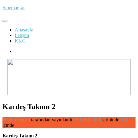
İçeriğe
Sinemagraf
atla
Anasayfa
İletişim
KKG
Kardeş Takımı 2
Nilgün Özcan
tarafından yayınlandı.
23 Eylül 2025
tarihinde
Film
içinde
Kardeş Takımı 2