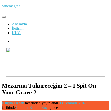
İçeriğe
Sinemagraf
atla
Anasayfa
İletişim
KKG
Mezarına Tüküreceğim 2 – I Spit On
Your Grave 2
Nilgün Özcan
tarafından yayınlandı.
03 Temmuz 2014
tarihinde
Gerilim
,
Korku
,
Suç
içinde