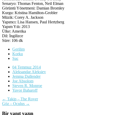
Senaryo: Thomas Fenton, Neil Elman
Görüntü Yönetmeni: Damian Bromley
Kurgu: Kristina Hamilton-Grobler
Müzik: Corey A. Jackson
Yapımcı: Lisa Hansen, Paul Hertzberg
Yapım Yılı: 2013
Ülke: Amerika
Dil: İngilizce
Süre: 106 dk
Gerilim
Korku
Suç
04 Temmuz 2014
Aleksandar Aleksiev
Jemma Dallender
Joe Absolom
Steven R. Monroe
Yavor Baharoff
Yazı
←
Takip – The Rover
Göz – Oculus
→
dolaşımı
Bir yanıt yazın