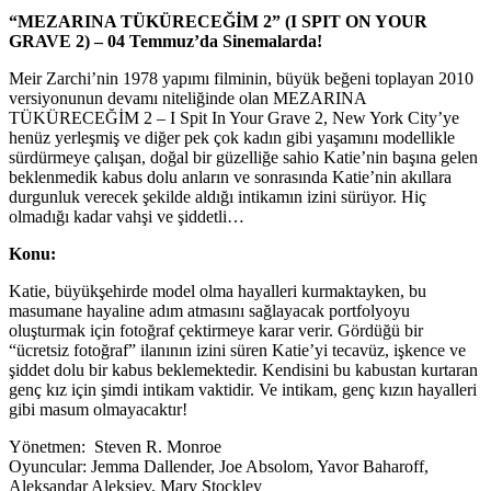
“MEZARINA TÜKÜRECEĞİM 2” (I SPIT ON YOUR
GRAVE 2) – 04 Temmuz’da Sinemalarda!
Meir Zarchi’nin 1978 yapımı filminin, büyük beğeni toplayan 2010
versiyonunun devamı niteliğinde olan MEZARINA
TÜKÜRECEĞİM 2 – I Spit In Your Grave 2, New York City’ye
henüz yerleşmiş ve diğer pek çok kadın gibi yaşamını modellikle
sürdürmeye çalışan, doğal bir güzelliğe sahio Katie’nin başına gelen
beklenmedik kabus dolu anların ve sonrasında Katie’nin akıllara
durgunluk verecek şekilde aldığı intikamın izini sürüyor. Hiç
olmadığı kadar vahşi ve şiddetli…
Konu:
Katie, büyükşehirde model olma hayalleri kurmaktayken, bu
masumane hayaline adım atmasını sağlayacak portfolyoyu
oluşturmak için fotoğraf çektirmeye karar verir. Gördüğü bir
“ücretsiz fotoğraf” ilanının izini süren Katie’yi tecavüz, işkence ve
şiddet dolu bir kabus beklemektedir. Kendisini bu kabustan kurtaran
genç kız için şimdi intikam vaktidir. Ve intikam, genç kızın hayalleri
gibi masum olmayacaktır!
Yönetmen: Steven R. Monroe
Oyuncular: Jemma Dallender, Joe Absolom, Yavor Baharoff,
Aleksandar Aleksiev, Mary Stockley