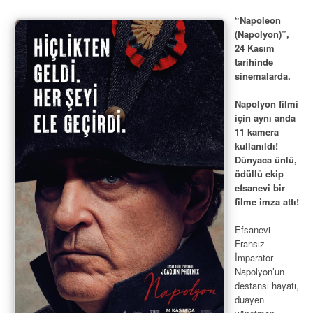
“Napoleon
(Napolyon)”,
24 Kasım
tarihinde
sinemalarda.
Napolyon filmi
için aynı anda
11 kamera
kullanıldı!
Dünyaca ünlü,
ödüllü ekip
efsanevi bir
filme imza attı!
Efsanevi
Fransız
İmparator
Napolyon’un
destansı hayatı,
duayen