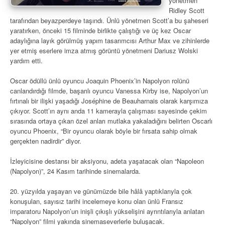
yönetmen
Ridley Scott
tarafından beyazperdeye taşındı. Ünlü yönetmen Scott’a bu şaheseri
yaratırken, önceki 15 filminde birlikte çalıştığı ve üç kez Oscar
adaylığına layık görülmüş yapım tasarımcısı Arthur Max ve zihinlerde
yer etmiş eserlere imza atmış görüntü yönetmeni Dariusz Wolski
yardım etti.
Oscar ödüllü ünlü oyuncu Joaquin Phoenix’in Napolyon rolünü
canlandırdığı filmde, başarılı oyuncu Vanessa Kirby ise, Napolyon’un
fırtınalı bir ilişki yaşadığı Joséphine de Beauharnais olarak karşımıza
çıkıyor. Scott’ın aynı anda 11 kamerayla çalışması sayesinde çekim
sırasında ortaya çıkan özel anları mutlaka yakaladığını belirten Oscarlı
oyuncu Phoenix, “Bir oyuncu olarak böyle bir fırsata sahip olmak
gerçekten nadirdir” diyor.
İzleyicisine destansı bir aksiyonu, adeta yaşatacak olan “Napoleon
(Napolyon)”, 24 Kasım tarihinde sinemalarda.
20. yüzyılda yaşayan ve günümüzde bile hâlâ yaptıklarıyla çok
konuşulan, sayısız tarihi incelemeye konu olan ünlü Fransız
imparatoru Napolyon’un inişli çıkışlı yükselişini ayrıntılarıyla anlatan
“Napolyon” filmi yakında sinemaseverlerle buluşacak.