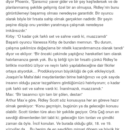
diyor Phoenix, “Şansımız yaver gider ve bir şey keşfedersek ve de
planlanmamış şekilde gelişmiş özel bir an olmuşsa, Ridley’nin bunu
görüntülemeyi başarmış olması neredeyse garantidir. Bir oyuncu
olarak böyle bir fırsata sahip olmak gerçekten nadirdir. Bir şeyin
peşine düşüp onu yeniden yaratmaya çalışmak neredeyse
imkânsızdır.”
Kirby: “O kadar çok farklı set ve sahne vardı ki, muazzamdı”
Başarılı oyuncu Vanessa Kirby de bundan memnun. “Bu durum,
çalışma şeklimize doğaçlama bir nitelik kazandırmamıza olanak tanıdı”
diyor ve ekliyor: “Bir önceki çekimde yaptığınız hareketleri tam olarak
hatırlamanıza gerek yok. Bu iş birliği için bir fırsattı çünkü Ridley’le
birlikte monitörü izliyor ve neyin farklı yapılabileceğine dair fikirler
ortaya atıyorduk… Prodüksiyonun büyüklüğü de çok etkileyiciydi.
Joaquin’le Malta’daki meydanlardan birine baktığımızı ve çok sayıda
insanın olduğu pazar tezgahlarını gördüğümüzü hatırlıyorum; o kadar
çok farklı set ve sahne vardı ki. İnanılmazdı, muazzamdı.”
Max: “Bir tasarımcı için tam bir şölen, destan”
Arthur Max’e göre, Ridley Scott söz konusuysa her an göreve hazır
olmak gerekiyor: “Konu geçmişin, bugünün ya da geleceğin konusu
olabilir. Scott türden türe akıcı bir şekilde geçiyor. Orta Çağ onun en
sevdiği dönemlerden biri tabii ki; geleceğin tüm tonları ve şimdiki
zaman da öyle. İncil konuları. Ve burada olduğu gibi, 18. ve 19.
yüzyıllar da… Bu benim de en sevdiğim mimari dönem ve büyük bir