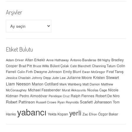
Arşivler
Arşivler
Etiket Bulutu
Adam Driver
Altan Erkekli
Anne Hathaway
Antonio Banderas
Bradley
Bill Nighy
Colin
Cooper
Brad Pitt
Bülent Çolak
Channing Tatum
Bruce Willis
Cate Blanchett
Farrell
Dwayne Johnson
Fırat Tanış
Colin Firth
Emily Blunt
Ewan McGregor
Kristen Stewart
Julianne Moore
Jessica Chastain
Johnny Depp
Jude Law
Liam Neeson
Marion Cotillard
Mark Wahlberg
Matt Damon
Matthew
Michael Fassbender
Nicole
McConaughey
Murat Akkoyunlu
Nicolas Cage
Kidman
Ralph Fiennes
Robert De Niro
Pedro Almodóvar
Penélope Cruz
Robert Pattinson
Scarlett Johansson
Tom
Russell Crowe
Ryan Reynolds
yabancı
yerli
Yekta Kopan
Hanks
Zac Efron
Özgür Bakar