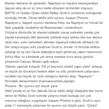
Böylesi destansı bir generalin, Napolyon’un hayatını beyazperdeye
taşıyan ekip de en az onun kadar efsanevi isimlerden oluşuyor.
BAFTA ve Golden Globe ödüllü Ridley Scott’ın yönetmen koltuğunda
oturduğu filmde, Oscar ödüllü ünlü oyuncu Joaquin Phoneix
Napolyon’u, başarılı oyuncu Vanessa Kirby ise Napolyon’un fırtınalı bir
ilişki yaşadığı Joséphine de Beauharnais’i canlandırıyor.
Yüzlerce dönümlük bir alanda kalabalık savaş sahneleri yaratıp çok
sayıda kamerayla 360 derecelik setlerde kayıt alırken bile son derece
rahat olan, zorlu sahnelerin altından başarıyla kalkarak etkileyici bir
film ortaya koyan ünlü yönetmen Scott’a; önceki 15 filminde birlikte
çalıştığı ve üç kez Oscar adaylığına layık görülmüş yapım tasarımcısı
Arthur Max ve zihinlerde yer etmiş eserlere imza atmış görüntü
yönetmeni Dariusz Wolski eşlik ediyor.
“Destan yapmak kolaydır. Elli yıl boyunca sürekli yapın yeter” anlayışı
ve büyük bir özveriyle hareket eden ve ünlü yönetmenle çalışmanın
kendileri için büyük bir zevk olduğunu belirten ekip, “Napolyon”
filmindeki deneyimlerini sinemaseverlerle paylaştı.
Phoenix: “Bir oyuncu için büyük şans”
2000 yılında en iyi film dalında Oscar ödülü aldığı Gladyatör’den sonra
tekrar bir Ridley Scott setinde çalışma fırsatı bulduğu için çok
memnun olduğunu vurgulayan Joaquin Phoenix’e göre, Scott’ın aynı
anda 11 kamerayla çalışması bir oyuncu için büyük şans. “Çünkü”