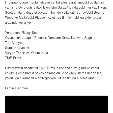
imparator olarak Fontainebleau ve Tuileries saraylarındaki odalarının
yanı sıra Oxfordshire’daki Blenheim Sarayı’nda da çekimler yapılırken;
Scott’un daha önce Gladyatör filminde kullandığı Surrey’deki Bourne
Wood ve Malta’daki Ricasoli Kalesi de film için gidilen diğer rotalar
arasında yer alıyor.
Yönetmen: Ridley Scott
Oyuncular: Joaquin Phoenix, Vanessa Kirby, Ludivine Sagnier
Tür: Aksiyon
Süre: 2 sa 38 dk
Vizyon Tarihi: 24 Kasım 2023
TME Films
Ülkemizdeki dağıtımını TME Films’in üstlendiği ve şimdiye kadar
çekilmiş en dinamik savaş sekansları ile seyirciyi nefes kesen bir
yolculuğa çıkaracak olan Napolyon, 24 Kasım’da sinemalarda.
Filmin Fragmanı: