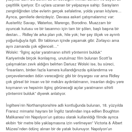
çeşitlilik içeriyor. En uçlara uzanan bir yelpazeye sahip: Sarayların
zenginliğinden izbe evlerin gerçek sefaletine, yolda yanan köylere…
Ayrıca, gemilerle denizdeyiz. Devasa askeri çatışmalarımız var:
Austerlitz Savaşı, Waterloo, Marengo, Borodino. Muazzam bir
oyuncak kutusu ve bir tasarımcı için tam bir şölen, başlı başına bir
destan… Ridley’de arka plan yok, hile yok; her şey ölçek ve ayrıntı
yoğunluğuyla ilgili. Bir tablonun içinde yaşamak gibi: Zorlayıcı ama
aynı zamanda çok eğlenceli…”
Wolski: “İlginç açılar yaratmanın sihirli yöntemini bulduk”
Kariyerinde birçok ikonlaşmış, unutulmaz film bulunan Scott’la
çalışmaktan zevk aldığını belirten Dariusz Wolski ise, bu süreci,
“İnsanların, birden fazla kamera kullandığınızda ışıklandırma ve
çerçevelemeden ödün vereceğiniz gibi bir önyargısı var ama Ridley
çok görsel bir insan ve bir mekânı aydınlatmanın, insanları doğru yere
koymanın ve hepsinin ilginç görüneceği açılar yaratmanın sihirli
yöntemini bulduk” diyerek anlatıyor.
İngiltere’nin Northamptonshire adlı kontluğunda bulunan, 18. yüzyılda
Fransız mimarisi hayranı bir İngiliz tarafından inşa edilen Boughton
Malikanesi’nin Napolyon’un şatosu olarak kullanıldığı filmde ayrıca
ekibin “bir metre bile yaklaşmasına izin verilmeyen” Victoria & Albert
Müzesi’nden ödünç alınan bir de yatak bulunuyor. Napolyon’un