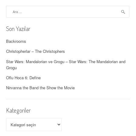
o
Arama:
l
Son Yazılar
a
ş
Backrooms
ı
Christopherlar – The Christophers
Star Wars: Mandalorian ve Grogu – Star Wars: The Mandalorian and
m
Grogu
ı
Oflu Hoca 6: Define
Nirvanna the Band the Show the Movie
Kategoriler
Kategoriler