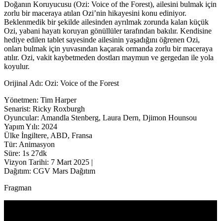
Doğanın Koruyucusu (Ozi: Voice of the Forest), ailesini bulmak için
zorlu bir maceraya atılan Ozi’nin hikayesini konu ediniyor.
Beklenmedik bir şekilde ailesinden ayrılmak zorunda kalan küçük
Ozi, yabani hayatı koruyan gönüllüler tarafından bakılır. Kendisine
hediye edilen tablet sayesinde ailesinin yaşadığını öğrenen Ozi,
onları bulmak için yuvasından kaçarak ormanda zorlu bir maceraya
atılır. Ozi, vakit kaybetmeden dostları maymun ve gergedan ile yola
koyulur.
Orijinal Adı: Ozi: Voice of the Forest
Yönetmen: Tim Harper
Senarist: Ricky Roxburgh
Oyuncular: Amandla Stenberg, Laura Dern, Djimon Hounsou
Yapım Yılı: 2024
Ülke İngiltere, ABD, Fransa
Tür: Animasyon
Süre: 1s 27dk
Vizyon Tarihi: 7 Mart 2025 |
Dağıtım: CGV Mars Dağıtım
Fragman