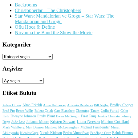
Backrooms
Christopherlar – The Christophers
Star Wars: Mandalorian ve Grogu – Star Wars: The
Mandalorian and Grogu
Oflu Hoca 6: Define
Nirvanna the Band the Show the Movie
Kategoriler
Kategoriler
Arşivler
Arşivler
Etiket Bulutu
Adam Driver
Altan Erkekli
Anne Hathaway
Antonio Banderas
Bradley Cooper
Bill Nighy
Colin Farrell
Brad Pitt
Bülent Çolak
Channing Tatum
Colin
Bruce Willis
Cate Blanchett
Dwayne Johnson
Fırat Tanış
Firth
Emily Blunt
Jessica Chastain
Johnny
Ewan McGregor
Liam Neeson
Julianne Moore
Kristen Stewart
Marion Cotillard
Depp
Jude Law
Michael Fassbender
Mark Wahlberg
Matt Damon
Matthew McConaughey
Murat
Nicole Kidman
Ralph Fiennes
Akkoyunlu
Nicolas Cage
Pedro Almodóvar
Penélope Cruz