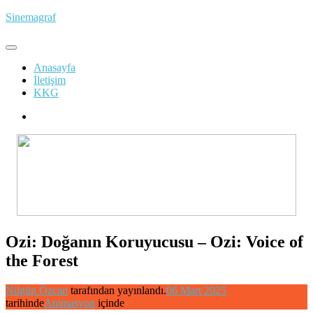
İçeriğe
Sinemagraf
atla
Anasayfa
İletişim
KKG
Ozi: Doğanın Koruyucusu – Ozi: Voice of
the Forest
Nilgün Özcan
tarafından yayınlandı.
06 Mart 2025
tarihinde
Animasyon
içinde