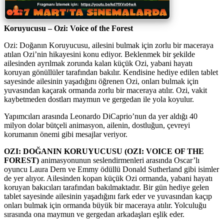
Koruyucusu – Ozi: Voice of the Forest
Ozi: Doğanın Koruyucusu, ailesini bulmak için zorlu bir maceraya
atılan Ozi’nin hikayesini konu ediyor. Beklenmek bir şekilde
ailesinden ayrılmak zorunda kalan küçük Ozi, yabani hayatı
koruyan gönüllüler tarafından bakılır. Kendisine hediye edilen tablet
sayesinde ailesinin yaşadığını öğrenen Ozi, onları bulmak için
yuvasından kaçarak ormanda zorlu bir maceraya atılır. Ozi, vakit
kaybetmeden dostları maymun ve gergedan ile yola koyulur.
Yapımcıları arasında Leonardo DiCaprio’nun da yer aldığı 40
milyon dolar bütçeli animasyon, ailenin, dostluğun, çevreyi
korumanın önemi gibi mesajlar veriyor.
OZI: DOĞANIN KORUYUCUSU (OZI: VOICE OF THE
FOREST)
animasyonunun seslendirmenleri arasında Oscar’lı
oyuncu Laura Dern ve Emmy ödüllü Donald Sutherland gibi isimler
de yer alıyor. Ailesinden kopan küçük Ozi ormanda, yabani hayatı
koruyan bakıcıları tarafından bakılmaktadır. Bir gün hediye gelen
tablet sayesinde ailesinin yaşadığını fark eder ve yuvasından kaçıp
onları bulmak için ormanda büyük bir maceraya atılır. Yolculuğu
sırasında ona maymun ve gergedan arkadaşları eşlik eder.