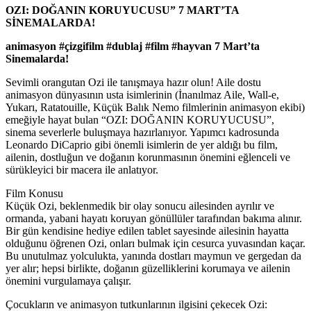
OZI: DOĞANIN KORUYUCUSU” 7 MART’TA
SİNEMALARDA!
animasyon #çizgifilm #dublaj #film #hayvan 7 Mart’ta
Sinemalarda!
Sevimli orangutan Ozi ile tanışmaya hazır olun! Aile dostu
animasyon dünyasının usta isimlerinin (İnanılmaz Aile, Wall-e,
Yukarı, Ratatouille, Küçük Balık Nemo filmlerinin animasyon ekibi)
emeğiyle hayat bulan “OZI: DOĞANIN KORUYUCUSU”,
sinema severlerle buluşmaya hazırlanıyor. Yapımcı kadrosunda
Leonardo DiCaprio gibi önemli isimlerin de yer aldığı bu film,
ailenin, dostluğun ve doğanın korunmasının önemini eğlenceli ve
sürükleyici bir macera ile anlatıyor.
Film Konusu
Küçük Ozi, beklenmedik bir olay sonucu ailesinden ayrılır ve
ormanda, yabani hayatı koruyan gönüllüler tarafından bakıma alınır.
Bir gün kendisine hediye edilen tablet sayesinde ailesinin hayatta
olduğunu öğrenen Ozi, onları bulmak için cesurca yuvasından kaçar.
Bu unutulmaz yolculukta, yanında dostları maymun ve gergedan da
yer alır; hepsi birlikte, doğanın güzelliklerini korumaya ve ailenin
önemini vurgulamaya çalışır.
Çocukların ve animasyon tutkunlarının ilgisini çekecek Ozi: