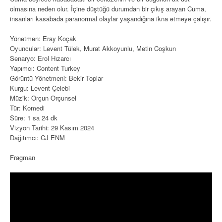
olmasına neden olur. İçine düştüğü durumdan bir çıkış arayan Cuma,
insanları kasabada paranormal olaylar yaşandığına ikna etmeye çalışır.
Yönetmen: Eray Koçak
Oyuncular: Levent Tülek, Murat Akkoyunlu, Metin Coşkun
Senaryo: Erol Hızarcı
Yapımcı: Content Turkey
Görüntü Yönetmeni: Bekir Toplar
Kurgu: Levent Çelebi
Müzik: Orçun Orçunsel
Tür: Komedi
Süre: 1 sa 24 dk
Vizyon Tarihi: 29 Kasım 2024
Dağıtımcı: CJ ENM
Fragman