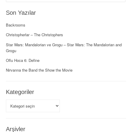
o
l
Son Yazılar
a
Backrooms
ş
Christopherlar – The Christophers
ı
Star Wars: Mandalorian ve Grogu – Star Wars: The Mandalorian and
Grogu
m
Oflu Hoca 6: Define
ı
Nirvanna the Band the Show the Movie
Kategoriler
Kategoriler
Arşivler