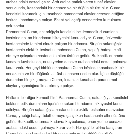
arabasındaki cesedi çalar. Ardı ardına patlak veren tuhaf olaylar
sonucunda, kasabadaki bir cenaze ve bir düğün alt üst olur. Cuma
kendisini korumak için kasabada paranormal olaylar cereyan ettiğine
herkesi inandırmaya çalışır. Fakat yol açtığı cendereden kurtulması
çok zordur.
Paranormal Cuma, sakarlığıyla kendisini beklenmedik durumların
içerisine sokan bir adamın hikayesini konu ediyor. Cuma, üniversite
hastanesinde tamirci olarak çalışan bir adamdır. Bir gün sakarlığıyla
hastanenin elektrik tesisatını mahveden Cuma, yaptığı hatayı telafi
etmeye çalışırken hastanenin altını üstüne getirir. Bu kaotik ortamda
kadavra kaybolunca, onun yerine cenaze arabasındaki ceseti çalmaya
karar verir. Her şeyi birbirine karıştıran Cuma böylece kasabadaki bir
cenazenin ve bir düğünün alt üst olmasına neden olur. İçine düştüğü
durumdan bir çıkış arayan Cuma, insanları kasabada paranormal
olaylar yaşandığına ikna etmeye çalışır.
Haftanın bir diğer komedi filmi Paranormal Cuma, sakarlığıyla kendisini
beklenmedik durumların içerisine sokan bir adamın hikayesini konu
ediniyor. Bir gün sakarlığıyla hastanenin elektrik tesisatını mahveden
Cuma, yaptığı hatayı telafi etmeye çalışırken hastanenin altını üstüne
getirir. Bu kaotik ortamda kadavra kaybolunca, onun yerine cenaze
arabasındaki ceseti çalmaya karar verir. Her şeyi birbirine karıştıran
Cuma böylece kasabadaki bir cenazenin ve bir düğünün alt üst