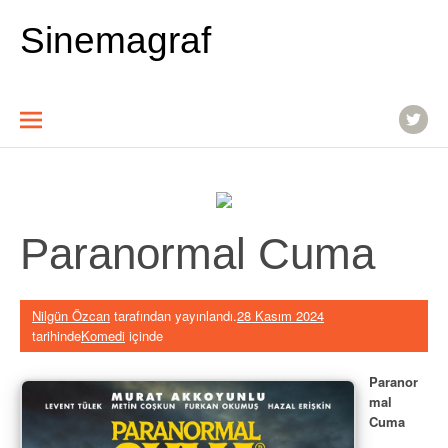
İçeriğe
atla
Sinemagraf
Paranormal Cuma
Nilgün Özcan
tarafından yayınlandı.
28 Kasım 2024
tarihinde
Komedi
içinde
Paranor
mal
Cuma