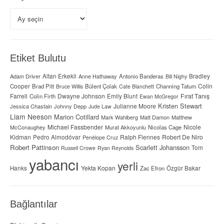
Arşivler
Etiket Bulutu
Adam Driver
Altan Erkekli
Anne Hathaway
Antonio Banderas
Bradley
Bill Nighy
Colin
Cooper
Brad Pitt
Bülent Çolak
Channing Tatum
Bruce Willis
Cate Blanchett
Farrell
Dwayne Johnson
Fırat Tanış
Colin Firth
Emily Blunt
Ewan McGregor
Kristen Stewart
Julianne Moore
Jessica Chastain
Johnny Depp
Jude Law
Liam Neeson
Marion Cotillard
Mark Wahlberg
Matt Damon
Matthew
Michael Fassbender
Nicole
McConaughey
Murat Akkoyunlu
Nicolas Cage
Kidman
Ralph Fiennes
Robert De Niro
Pedro Almodóvar
Penélope Cruz
Robert Pattinson
Scarlett Johansson
Tom
Russell Crowe
Ryan Reynolds
yabancı
yerli
Yekta Kopan
Hanks
Zac Efron
Özgür Bakar
Bağlantılar